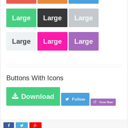
Large
Large
Large
Large
Large
Large
Buttons With Icons
Download
Follow
View Now