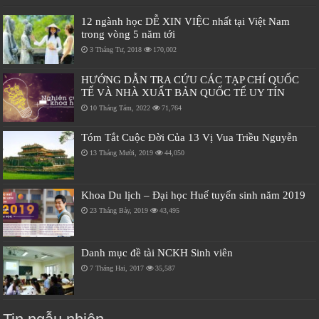
12 ngành học DỄ XIN VIỆC nhất tại Việt Nam
trong vòng 5 năm tới
3 Tháng Tư, 2018
170,002
HƯỚNG DẪN TRA CỨU CÁC TẠP CHÍ QUỐC
TẾ VÀ NHÀ XUẤT BẢN QUỐC TẾ UY TÍN
10 Tháng Tám, 2022
71,764
Tóm Tắt Cuộc Đời Của 13 Vị Vua Triều Nguyễn
13 Tháng Mười, 2019
44,050
Khoa Du lịch – Đại học Huế tuyển sinh năm 2019
23 Tháng Bảy, 2019
43,495
Danh mục đề tài NCKH Sinh viên
7 Tháng Hai, 2017
35,587