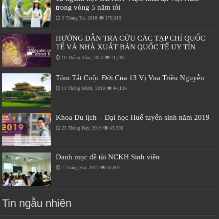
trong vòng 5 năm tới
3 Tháng Tư, 2018
170,019
HƯỚNG DẪN TRA CỨU CÁC TẠP CHÍ QUỐC
TẾ VÀ NHÀ XUẤT BẢN QUỐC TẾ UY TÍN
10 Tháng Tám, 2022
71,783
Tóm Tắt Cuộc Đời Của 13 Vị Vua Triều Nguyễn
13 Tháng Mười, 2019
44,126
Khoa Du lịch – Đại học Huế tuyển sinh năm 2019
23 Tháng Bảy, 2019
43,500
Danh mục đề tài NCKH Sinh viên
7 Tháng Hai, 2017
35,607
Tin ngẫu nhiên