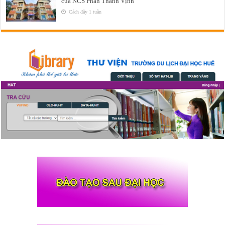
của NCS Phan Thanh Vịnh
Cách đây 1 tuần