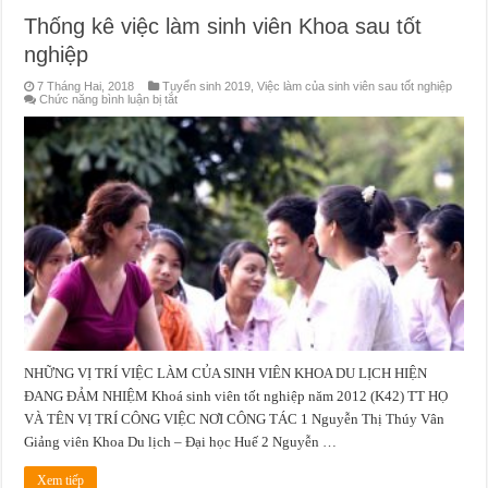
Thống kê việc làm sinh viên Khoa sau tốt
nghiệp
7 Tháng Hai, 2018
Tuyển sinh 2019
,
Việc làm của sinh viên sau tốt nghiệp
ở
Chức năng bình luận bị tắt
Thống
kê
việc
làm
sinh
viên
Khoa
sau
tốt
nghiệp
NHỮNG VỊ TRÍ VIỆC LÀM CỦA SINH VIÊN KHOA DU LỊCH HIỆN
ĐANG ĐẢM NHIỆM Khoá sinh viên tốt nghiệp năm 2012 (K42) TT HỌ
VÀ TÊN VỊ TRÍ CÔNG VIỆC NƠI CÔNG TÁC 1 Nguyễn Thị Thúy Vân
Giảng viên Khoa Du lịch – Đại học Huế 2 Nguyễn …
Xem tiếp