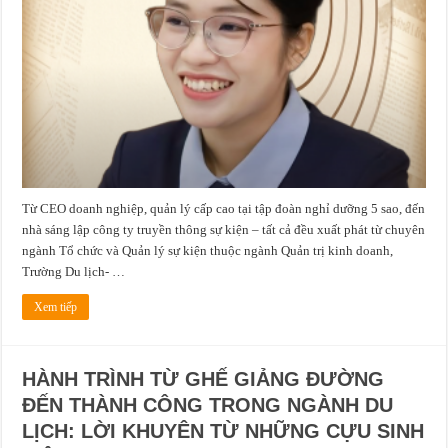
tạo
gắn
thực
tiễn:
Cựu
sinh
viên
Tổ
chức
và
quản
lý
sự
kiện
Trường
Du
lịch
Từ CEO doanh nghiệp, quản lý cấp cao tại tập đoàn nghỉ dưỡng 5 sao, đến
–
Đại
nhà sáng lập công ty truyền thông sự kiện – tất cả đều xuất phát từ chuyên
học
Huế
ngành Tổ chức và Quản lý sự kiện thuộc ngành Quản trị kinh doanh,
khẳng
định
Trường Du lịch- …
vị
thế
trong
Xem tiếp
ngành
HÀNH TRÌNH TỪ GHẾ GIẢNG ĐƯỜNG
ĐẾN THÀNH CÔNG TRONG NGÀNH DU
LỊCH: LỜI KHUYÊN TỪ NHỮNG CỰU SINH