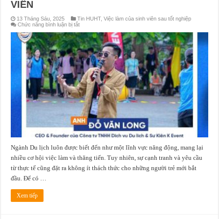
VIÊN
13 Tháng Sáu, 2025
Tin HUHT
,
Việc làm của sinh viên sau tốt nghiệp
ở
Chức năng bình luận bị tắt
HÀNH
TRÌNH
TỪ
GHẾ
GIẢNG
ĐƯỜNG
ĐẾN
THÀNH
CÔNG
TRONG
NGÀNH
DU
LỊCH:
LỜI
KHUYÊN
TỪ
NHỮNG
CỰU
SINH
VIÊN
Ngành Du lịch luôn được biết đến như một lĩnh vực năng động, mang lại
nhiều cơ hội việc làm và thăng tiến. Tuy nhiên, sự cạnh tranh và yêu cầu
từ thực tế cũng đặt ra không ít thách thức cho những người trẻ mới bắt
đầu. Để có …
Xem tiếp