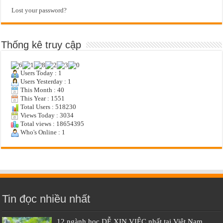
Lost your password?
Thống kê truy cập
Users Today : 1
Users Yesterday : 1
This Month : 40
This Year : 1551
Total Users : 518230
Views Today : 3034
Total views : 18654395
Who's Online : 1
Tin đọc nhiều nhất
12 ngành học DỄ XIN VIỆC nhất tại Việt Nam