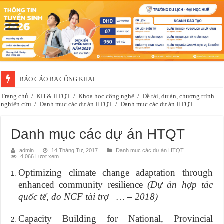
BÁO CÁO BA CÔNG KHAI
Trang chủ
/
KH & HTQT
/
Khoa học công nghệ
/
Đề tài, dự án, chương trình
nghiên cứu
/
Danh mục các dự án HTQT
/
Danh mục các dự án HTQT
Danh mục các dự án HTQT
admin
14 Tháng Tư, 2017
Danh mục các dự án HTQT
4,066 Lượt xem
Optimizing climate change adaptation through
enhanced community resilience
(
Dự án hợp tác
quốc tế, do NCF tài trợ … – 2018)
Capacity Building for National, Provincial