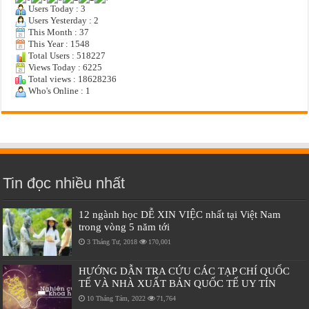
Users Today : 3
Users Yesterday : 2
This Month : 37
This Year : 1548
Total Users : 518227
Views Today : 6225
Total views : 18628236
Who's Online : 1
Tin đọc nhiều nhất
12 ngành học DỄ XIN VIỆC nhất tại Việt Nam
trong vòng 5 năm tới
3 Tháng Tư, 2018
170,001
HƯỚNG DẪN TRA CỨU CÁC TẠP CHÍ QUỐC
TẾ VÀ NHÀ XUẤT BẢN QUỐC TẾ UY TÍN
10 Tháng Tám, 2022
71,764