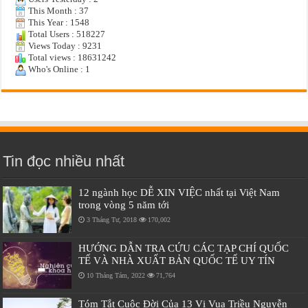
This Month : 37
This Year : 1548
Total Users : 518227
Views Today : 9231
Total views : 18631242
Who's Online : 1
Tin đọc nhiều nhất
12 ngành học DỄ XIN VIỆC nhất tại Việt Nam
trong vòng 5 năm tới
3 Tháng Tư, 2018
170,002
HƯỚNG DẪN TRA CỨU CÁC TẠP CHÍ QUỐC
TẾ VÀ NHÀ XUẤT BẢN QUỐC TẾ UY TÍN
10 Tháng Tám, 2022
71,764
Tóm Tắt Cuộc Đời Của 13 Vị Vua Triều Nguyễn