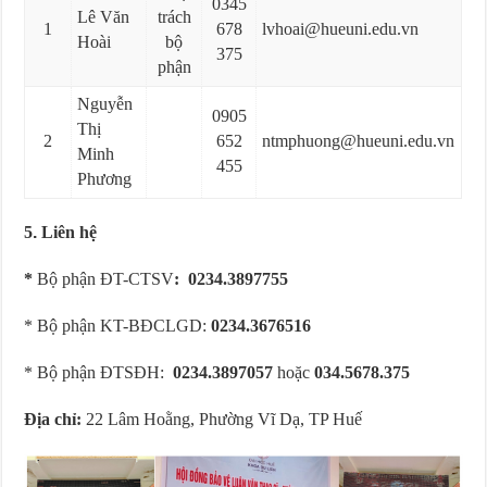
0345
Lê Văn
trách
1
678
lvhoai@hueuni.edu.vn
Hoài
bộ
375
phận
Nguyễn
0905
Thị
2
652
ntmphuong@hueuni.edu.vn
Minh
455
Phương
5
.
Liên hệ
*
Bộ phận ĐT-CTSV
: 0234.3897755
* Bộ phận KT-BĐCLGD:
0234.3676516
* Bộ phận ĐTSĐH:
0234.3897057
hoặc
034.5678.375
Địa chỉ:
22 Lâm Hoằng, Phường Vĩ Dạ, TP Huế