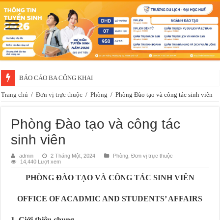
BÁO CÁO BA CÔNG KHAI
Trang chủ
/
Đơn vị trực thuộc
/
Phòng
/
Phòng Đào tạo và công tác sinh viên
Phòng Đào tạo và công tác
sinh viên
admin
2 Tháng Một, 2024
Phòng
,
Đơn vị trực thuộc
14,440 Lượt xem
PHÒNG ĐÀO TẠO VÀ CÔNG TÁC SINH VIÊN
OFFICE OF ACADMIC AND STUDENTS’ AFFAIRS
1. Giới thiệu chung