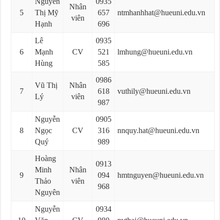
Nguyễn
0935
Nhân
5
Thị Mỹ
657
ntmhanhhat@hueuni.edu.vn
viên
Hạnh
696
Lê
0935
6
Mạnh
CV
521
lmhung@hueuni.edu.vn
Hùng
585
0986
Vũ Thị
Nhân
7
618
vuthily@hueuni.edu.vn
Lý
viên
987
Nguyễn
0905
8
Ngọc
CV
316
nnquy.hat@hueuni.edu.vn
Quý
989
Hoàng
0913
Minh
Nhân
9
094
hmtnguyen@hueuni.edu.vn
Thảo
viên
968
Nguyên
Nguyễn
0934