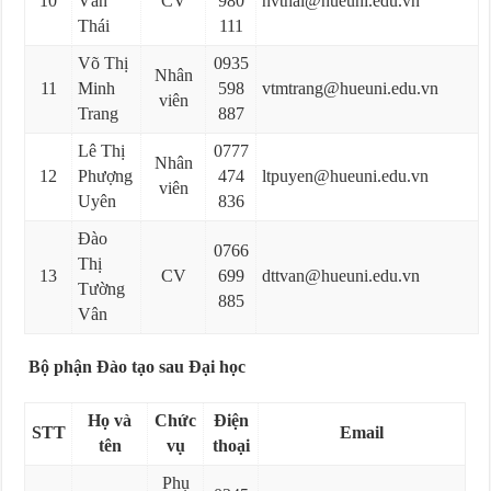
10
Văn
CV
980
nvthai@hueuni.edu.vn
Thái
111
Võ Thị
0935
Nhân
11
Minh
598
vtmtrang@hueuni.edu.vn
viên
Trang
887
Lê Thị
0777
Nhân
12
Phượng
474
ltpuyen@hueuni.edu.vn
viên
Uyên
836
Đào
0766
Thị
13
CV
699
dttvan@hueuni.edu.vn
Tường
885
Vân
Bộ phận Đào tạo sau Đại học
Họ và
Chức
Điện
STT
Email
tên
vụ
thoại
Phụ