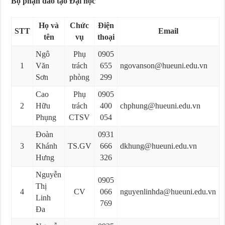
Bộ phận đào tạo Đại học
Họ và
Chức
Điện
STT
Email
tên
vụ
thoại
Ngô
Phụ
0905
1
Văn
trách
655
ngovanson@hueuni.edu.vn
Sơn
phòng
299
Cao
Phụ
0905
2
Hữu
trách
400
chphung@hueuni.edu.vn
Phụng
CTSV
054
Đoàn
0931
3
Khánh
TS.GV
666
dkhung@hueuni.edu.vn
Hưng
326
Nguyễn
0905
Thị
4
CV
066
nguyenlinhda@hueuni.edu.vn
Linh
769
Đa