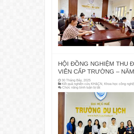
NGHIỆM
THU
ĐỀ
TÀI
KHOA
HỌC
VÀ
CÔNG
NGHỆ
CẤP
TRƯỜNG
–
NĂM
2024
HỘI ĐỒNG NGHIỆM THU Đ
VIÊN CẤP TRƯỜNG – NĂM
30 Tháng Bảy, 2025
Kết quả nghiên cứu KH&CN
,
Khoa học công nghệ
ở
Chức năng bình luận bị tắt
HỘI
ĐỒNG
NGHIỆM
THU
ĐỀ
TÀI
NGHIÊN
CỨU
KHOA
HỌC
SINH
VIÊN
CẤP