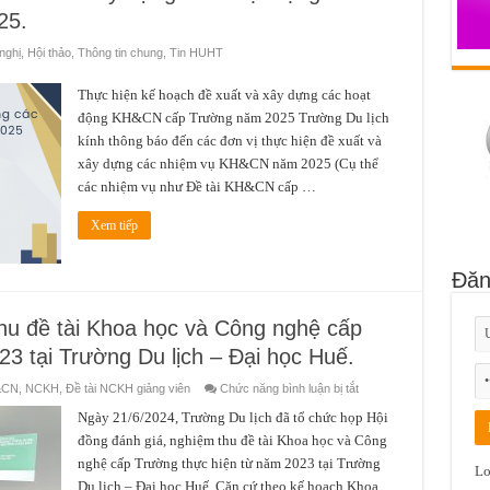
25.
ghị, Hội thảo
,
Thông tin chung
,
Tin HUHT
Thực hiện kế hoạch đề xuất và xây dựng các hoạt
động KH&CN cấp Trường năm 2025 Trường Du lịch
kính thông báo đến các đơn vị thực hiện đề xuất và
xây dựng các nhiệm vụ KH&CN năm 2025 (Cụ thể
các nhiệm vụ như Đề tài KH&CN cấp …
Xem tiếp
Đăn
thu đề tài Khoa học và Công nghệ cấp
3 tại Trường Du lịch – Đại học Huế.
ở
&CN
,
NCKH
,
Đề tài NCKH giảng viên
Chức năng bình luận bị tắt
Hội
đồng
Ngày 21/6/2024, Trường Du lịch đã tổ chức họp Hội
đánh
đồng đánh giá, nghiệm thu đề tài Khoa học và Công
giá,
nghiệm
nghệ cấp Trường thực hiện từ năm 2023 tại Trường
thu
Lo
đề
Du lịch – Đại học Huế. Căn cứ theo kế hoạch Khoa