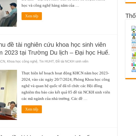
tài
Khoa
học và công nghệ hàng năm của …
học
và
Thố
Công
Xem tiếp
nghệ
cấp
Trường
thực
hiện
từ
năm
hu đề tài nghiên cứu khoa học sinh viên
2023
tại
 2023 tại Trường Du lịch – Đại học Huế.
Trường
Du
lịch
&CN
,
Khoa học công nghệ
,
Tin HUHT
,
Đề tài NCKH sinh viên
–
Đại
học
Thực hiện kế hoạch hoạt động KHCN năm học 2023-
Huế.
2024, vào các ngày 20/7/2024, Phòng Khoa học công
nghệ và quan hệ quốc tế đã tổ chức các Hội đồng
nghiệm thu báo cáo kết quả 05 đề tài NCKH sinh viên
các mã ngành của nhà trường. Các đề …
Xem tiếp