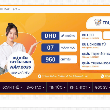
H ĐÀO TẠO
– ĐOÀN THỂ
ĐÀO TẠO
TIN TỨC
KH & HTQT
GÓC SV
đề nghị nhận học bổng của doanh nhân Lê Xuân Hoàng và Hội đồng hương Huế tại