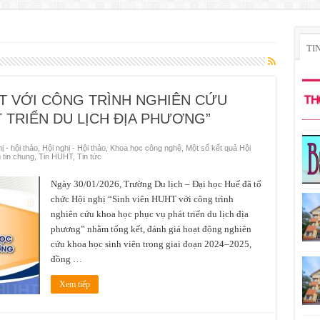
TI
HT VỚI CÔNG TRÌNH NGHIÊN CỨU
 TRIỂN DU LỊCH ĐỊA PHƯƠNG”
ị - hội thảo
,
Hội nghị - Hội thảo
,
Khoa học công nghệ
,
Một số kết quả Hội
 tin chung
,
Tin HUHT
,
Tin tức
Ngày 30/01/2026, Trường Du lịch – Đại học Huế đã tổ
chức Hội nghị “Sinh viên HUHT với công trình
nghiên cứu khoa học phục vụ phát triển du lịch địa
phương” nhằm tổng kết, đánh giá hoạt động nghiên
cứu khoa học sinh viên trong giai đoạn 2024–2025,
đồng …
Xem tiếp