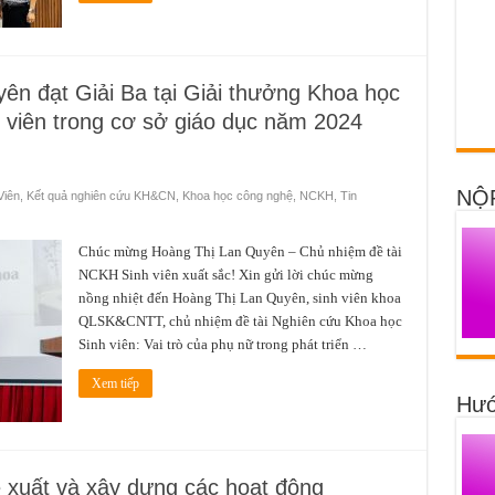
ên đạt Giải Ba tại Giải thưởng Khoa học
 viên trong cơ sở giáo dục năm 2024
NỘ
Viên
,
Kết quả nghiên cứu KH&CN
,
Khoa học công nghệ
,
NCKH
,
Tin
Chúc mừng Hoàng Thị Lan Quyên – Chủ nhiệm đề tài
NCKH Sinh viên xuất sắc! Xin gửi lời chúc mừng
nồng nhiệt đến Hoàng Thị Lan Quyên, sinh viên khoa
QLSK&CNTT, chủ nhiệm đề tài Nghiên cứu Khoa học
Sinh viên: Vai trò của phụ nữ trong phát triển …
Xem tiếp
Hướ
uất và xây dựng các hoạt động