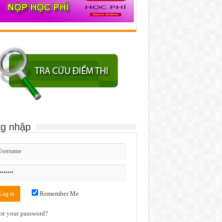
g nhập
Remember Me
st your password?