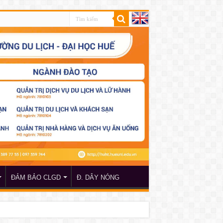
ĐẢM BẢO CLGD
Đ. DÂY NÓNG
 TP Hồ Chí Minh