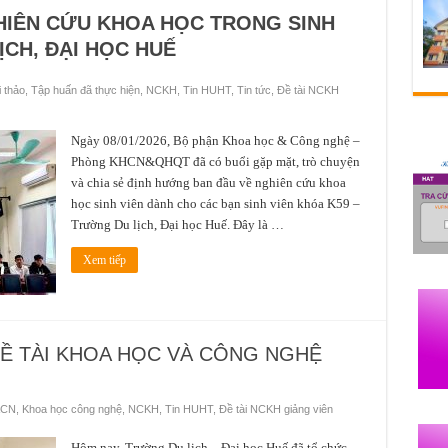
HIÊN CỨU KHOA HỌC TRONG SINH
ỊCH, ĐẠI HỌC HUẾ
i thảo, Tập huấn đã thực hiện
,
NCKH
,
Tin HUHT
,
Tin tức
,
Đề tài NCKH
Ngày 08/01/2026, Bộ phận Khoa học & Công nghệ –
Phòng KHCN&QHQT đã có buổi gặp mặt, trò chuyện
và chia sẻ định hướng ban đầu về nghiên cứu khoa
học sinh viên dành cho các bạn sinh viên khóa K59 –
Trường Du lịch, Đại học Huế. Đây là …
Xem tiếp
Ề TÀI KHOA HỌC VÀ CÔNG NGHỆ
&CN
,
Khoa học công nghệ
,
NCKH
,
Tin HUHT
,
Đề tài NCKH giảng viên
Hôm nay, Trường Du lịch – Đại học Huế đã tổ chức