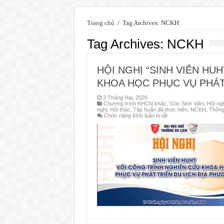
Trang chủ
/
Tag Archives: NCKH
Tag Archives:
NCKH
HỘI NGHỊ “SINH VIÊN HU
KHOA HỌC PHỤC VỤ PHÁT
2 Tháng Hai, 2026
Chương trình KHCN khác
,
Góc Sinh Viên
,
Hội ngh
nghị, Hội thảo, Tập huấn đã thực hiện
,
NCKH
,
Thông
ở
Chức năng bình luận bị tắt
HỘI
NGHỊ
“SINH
VIÊN
HUHT
VỚI
CÔNG
TRÌNH
NGHIÊN
CỨU
KHOA
HỌC
PHỤC
VỤ
PHÁT
TRIỂN
DU
LỊCH