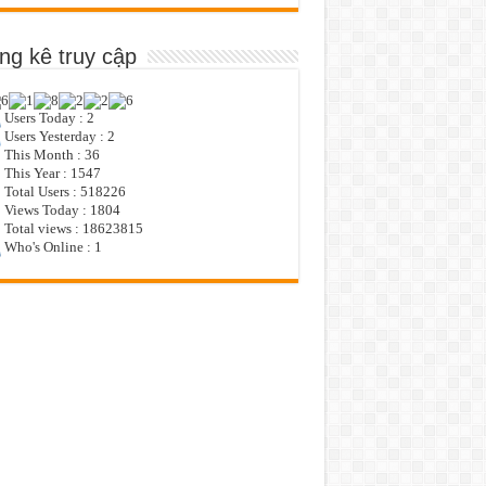
ng kê truy cập
Users Today : 2
Users Yesterday : 2
This Month : 36
This Year : 1547
Total Users : 518226
Views Today : 1804
Total views : 18623815
Who's Online : 1