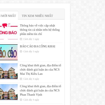
N MỚI NHẤT
TIN XEM NHIỀU NHẤT
Thông báo về việc cập nhật
thông tin cá nhân trên hệ thống
phần mềm tín chỉ
Cách đây 1 ngày
BÁO CÁO BA CÔNG KHAI
Cách đây 3 ngày
Công khai thời gian, địa điểm tổ
chức đánh giá luận án của NCS
Mai Thị Kiều Lan
Cách đây 4 ngày
Công khai thời gian, địa điểm tổ
chức đánh giá luận án của NCS
Phan Thanh Vịnh
Cách đây 4 ngày