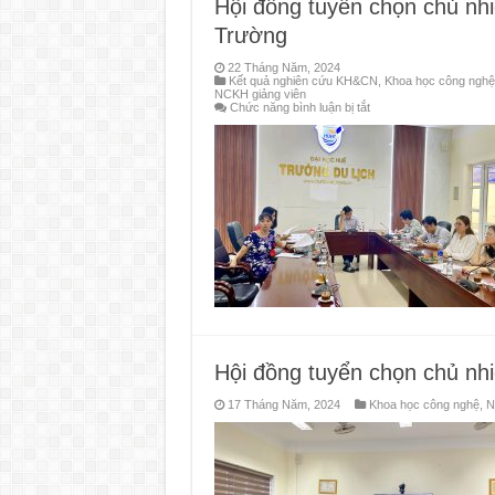
Hội đồng tuyển chọn chủ nh
năm
2023
Trường
tại
Trường
Du
22 Tháng Năm, 2024
lịch
Kết quả nghiên cứu KH&CN
,
Khoa học công nghệ
–
NCKH giảng viên
Đại
ở
Chức năng bình luận bị tắt
học
Hội
Huế.
đồng
tuyển
chọn
chủ
nhiệm
đề
tài
khoa
học
công
nghệ
cấp
Trường
Hội đồng tuyển chọn chủ nhi
17 Tháng Năm, 2024
Khoa học công nghệ
,
N