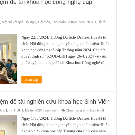
iệm đề tài khoa học công nghệ cấp
,
Một số kết quả Hội nghị, Hội thảo, Tập huấn đã thực hiện
,
NCKH
,
Đề tài
Ngày 22/5/2024, Trường Du lịch- Đại học Huế đã tổ
chức Hội đồng khoa học tuyển chọn chủ nhiệm đề tài
khoa học công nghệ cấp Trường năm 2024. Căn cứ
quyết định số 462/QĐ-ĐHH ngày 26/4/2024 về việc
phê duyệt danh mục đề tài Khoa học Công nghệ cấp
…
Xem tiếp
ệm đề tài nghiên cứu khoa học Sinh Viên
ở
CKH
,
Tin HUHT
,
Đề tài NCKH sinh viên
Chức năng bình luận bị tắt
Hội
đồng
Ngày 17/5/2024, Trường Du lịch- Đại học Huế đã tổ
tuyển
chức Hội đồng khoa học tuyển chọn chủ nhiệm đề tài
chọn
chủ
nghiên cứu khoa học cấp Trường của sinh viên năm
nhiệm