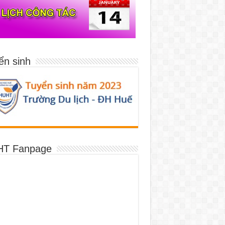
ển sinh
T Fanpage