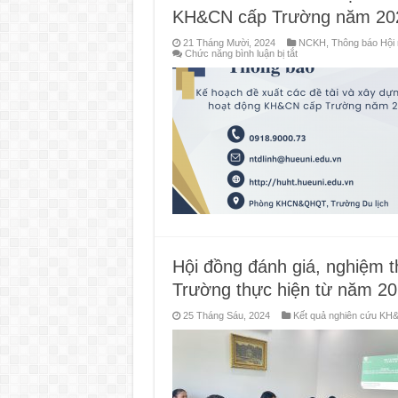
viên
KH&CN cấp Trường năm 20
trong
cơ
sở
21 Tháng Mười, 2024
NCKH
,
Thông báo Hội n
giáo
ở
Chức năng bình luận bị tắt
dục
THÔNG
năm
BÁO
2024
–
(cấp
Kế
Bộ)
hoạch
đề
xuất
và
xây
dựng
các
hoạt
động
KH&CN
cấp
Trường
năm
2025.
Hội đồng đánh giá, nghiệm 
Trường thực hiện từ năm 202
25 Tháng Sáu, 2024
Kết quả nghiên cứu KH