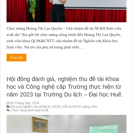
học
và
Công
nghệ
dành
cho
sinh
Chúc mừng Hoàng Thị Lan Quyên – Chủ nhiệm đề tài NCKH Sinh viên
viên
trong
xuất sắc! Xin gửi lời chúc mừng nồng nhiệt đến Hoàng Thị Lan Quyên,
cơ
sở
sinh viên khoa QLSK&CNTT, chủ nhiệm đề tài Nghiên cứu Khoa học
giáo
dục
Sinh viên: Vai trò của phụ nữ trong phát triển …
năm
2024
(cấp
Xem tiếp
Bộ)
Hội đồng đánh giá, nghiệm thu đề tài Khoa
học và Công nghệ cấp Trường thực hiện từ
năm 2023 tại Trường Du lịch – Đại học Huế.
25 Tháng Sáu, 2024
Kết quả nghiên cứu KH&CN
,
NCKH
,
Đề tài NCKH giảng viên
ở
Chức năng bình luận bị tắt
Hội
đồng
đánh
giá,
nghiệm
thu