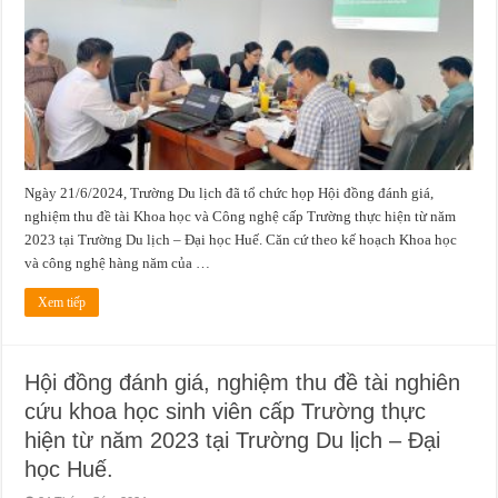
đề
tài
Khoa
học
và
Công
nghệ
cấp
Trường
thực
hiện
từ
năm
2023
Ngày 21/6/2024, Trường Du lịch đã tổ chức họp Hội đồng đánh giá,
tại
Trường
nghiệm thu đề tài Khoa học và Công nghệ cấp Trường thực hiện từ năm
Du
lịch
2023 tại Trường Du lịch – Đại học Huế. Căn cứ theo kế hoạch Khoa học
–
Đại
và công nghệ hàng năm của …
học
Huế.
Xem tiếp
Hội đồng đánh giá, nghiệm thu đề tài nghiên
cứu khoa học sinh viên cấp Trường thực
hiện từ năm 2023 tại Trường Du lịch – Đại
học Huế.