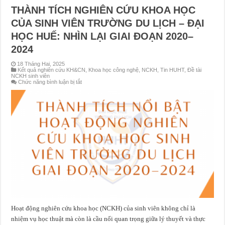
THÀNH TÍCH NGHIÊN CỨU KHOA HỌC
CỦA SINH VIÊN TRƯỜNG DU LỊCH – ĐẠI
HỌC HUẾ: NHÌN LẠI GIAI ĐOẠN 2020–
2024
18 Tháng Hai, 2025
Kết quả nghiên cứu KH&CN
,
Khoa học công nghệ
,
NCKH
,
Tin HUHT
,
Đề tài
NCKH sinh viên
ở
Chức năng bình luận bị tắt
THÀNH
TÍCH
NGHIÊN
CỨU
KHOA
HỌC
CỦA
SINH
VIÊN
TRƯỜNG
DU
LỊCH
–
ĐẠI
HỌC
HUẾ:
NHÌN
LẠI
GIAI
ĐOẠN
Hoạt động nghiên cứu khoa học (NCKH) của sinh viên không chỉ là
2020–
2024
nhiệm vụ học thuật mà còn là cầu nối quan trọng giữa lý thuyết và thực