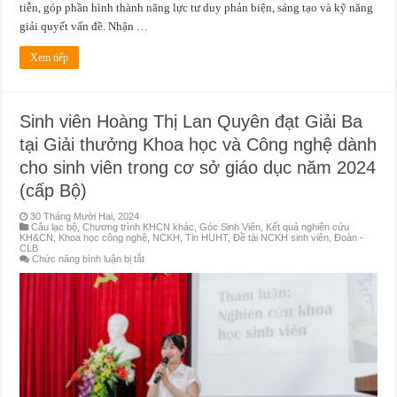
tiễn, góp phần hình thành năng lực tư duy phản biện, sáng tạo và kỹ năng
giải quyết vấn đề. Nhận …
Xem tiếp
Sinh viên Hoàng Thị Lan Quyên đạt Giải Ba
tại Giải thưởng Khoa học và Công nghệ dành
cho sinh viên trong cơ sở giáo dục năm 2024
(cấp Bộ)
30 Tháng Mười Hai, 2024
Câu lạc bộ
,
Chương trình KHCN khác
,
Góc Sinh Viên
,
Kết quả nghiên cứu
KH&CN
,
Khoa học công nghệ
,
NCKH
,
Tin HUHT
,
Đề tài NCKH sinh viên
,
Đoàn -
CLB
ở
Chức năng bình luận bị tắt
Sinh
viên
Hoàng
Thị
Lan
Quyên
đạt
Giải
Ba
tại
Giải
thưởng
Khoa