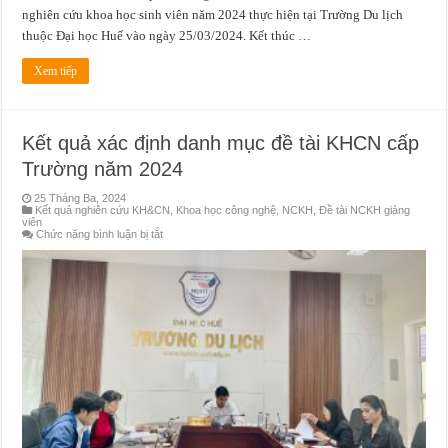
nghiên cứu khoa học sinh viên năm 2024 thực hiện tại Trường Du lịch
thuộc Đại học Huế vào ngày 25/03/2024. Kết thúc …
Xem tiếp
Kết quả xác định danh mục đề tài KHCN cấp
Trường năm 2024
25 Tháng Ba, 2024
Kết quả nghiên cứu KH&CN
,
Khoa học công nghệ
,
NCKH
,
Đề tài NCKH giảng
viên
ở
Chức năng bình luận bị tắt
Kết
quả
xác
định
danh
mục
đề
tài
KHCN
cấp
Trường
năm
2024