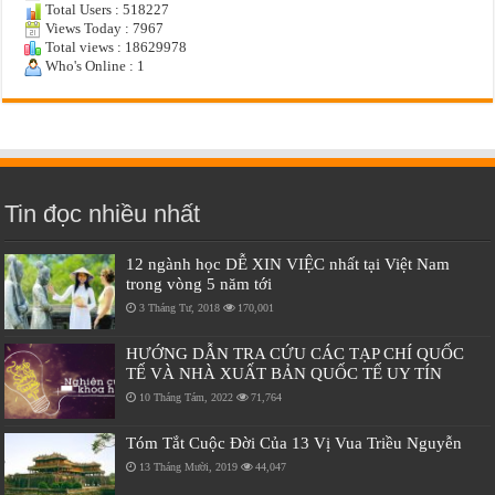
Total Users : 518227
Views Today : 7967
Total views : 18629978
Who's Online : 1
Tin đọc nhiều nhất
12 ngành học DỄ XIN VIỆC nhất tại Việt Nam
trong vòng 5 năm tới
3 Tháng Tư, 2018
170,001
HƯỚNG DẪN TRA CỨU CÁC TẠP CHÍ QUỐC
TẾ VÀ NHÀ XUẤT BẢN QUỐC TẾ UY TÍN
10 Tháng Tám, 2022
71,764
Tóm Tắt Cuộc Đời Của 13 Vị Vua Triều Nguyễn
13 Tháng Mười, 2019
44,047