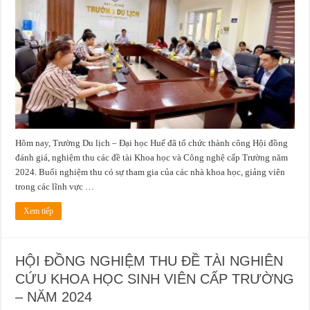
THU
ĐỀ
TÀI
KHOA
HỌC
VÀ
CÔNG
NGHỆ
CẤP
TRƯỜNG
–
NĂM
2024
Hôm nay, Trường Du lịch – Đại học Huế đã tổ chức thành công Hội đồng
đánh giá, nghiệm thu các đề tài Khoa học và Công nghệ cấp Trường năm
2024. Buổi nghiệm thu có sự tham gia của các nhà khoa học, giảng viên
trong các lĩnh vực …
Xem tiếp
HỘI ĐỒNG NGHIỆM THU ĐỀ TÀI NGHIÊN
CỨU KHOA HỌC SINH VIÊN CẤP TRƯỜNG
– NĂM 2024