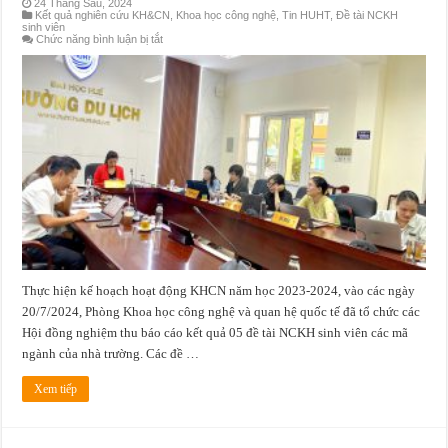
24 Tháng Sáu, 2024
Kết quả nghiên cứu KH&CN
,
Khoa học công nghệ
,
Tin HUHT
,
Đề tài NCKH
sinh viên
ở
Chức năng bình luận bị tắt
Hội
đồng
đánh
giá,
nghiệm
thu
đề
tài
nghiên
cứu
khoa
học
sinh
viên
cấp
Trường
thực
hiện
từ
năm
Thực hiện kế hoạch hoạt động KHCN năm học 2023-2024, vào các ngày
2023
tại
20/7/2024, Phòng Khoa học công nghệ và quan hệ quốc tế đã tổ chức các
Trường
Du
Hội đồng nghiệm thu báo cáo kết quả 05 đề tài NCKH sinh viên các mã
lịch
–
ngành của nhà trường. Các đề …
Đại
học
Huế.
Xem tiếp