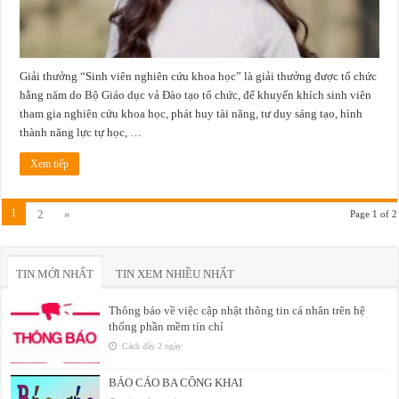
học
cấp
bộ
năm
2021
Giải thưởng “Sinh viên nghiên cứu khoa học” là giải thưởng được tổ chức
hằng năm do Bộ Giáo dục vả Đào tạo tổ chức, để khuyến khích sinh viên
tham gia nghiên cứu khoa học, phát huy tài năng, tư duy sáng tạo, hình
thành năng lực tự học, …
Xem tiếp
1
2
»
Page 1 of 2
TIN MỚI NHẤT
TIN XEM NHIỀU NHẤT
Thông báo về việc cập nhật thông tin cá nhân trên hệ
thống phần mềm tín chỉ
Cách đây 2 ngày
BÁO CÁO BA CÔNG KHAI