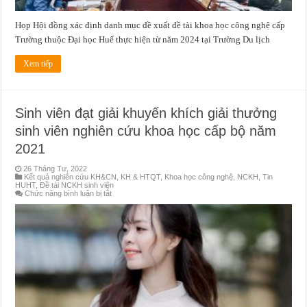
Họp Hội đồng xác định danh mục đề xuất đề tài khoa học công nghệ cấp
Trường thuộc Đại học Huế thực hiện từ năm 2024 tại Trường Du lịch
Xem tiếp
Sinh viên đạt giải khuyến khích giải thưởng
sinh viên nghiên cứu khoa học cấp bộ năm
2021
26 Tháng Tư, 2022
Kết quả nghiên cứu KH&CN
,
KH & HTQT
,
Khoa học công nghệ
,
NCKH
,
Tin
HUHT
,
Đề tài NCKH sinh viên
ở
Chức năng bình luận bị tắt
Sinh
viên
đạt
giải
khuyến
khích
giải
thưởng
sinh
viên
nghiên
cứu
khoa