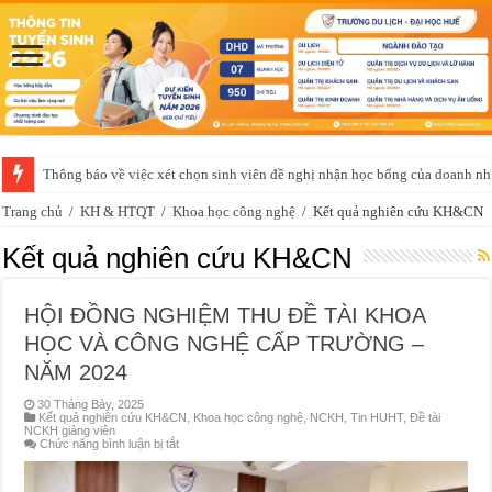
Thông báo về việc xét chọn sinh viên đề nghị nhận học bổng của doanh 
Trang chủ
/
KH & HTQT
/
Khoa học công nghệ
/
Kết quả nghiên cứu KH&CN
Kết quả nghiên cứu KH&CN
HỘI ĐỒNG NGHIỆM THU ĐỀ TÀI KHOA
HỌC VÀ CÔNG NGHỆ CẤP TRƯỜNG –
NĂM 2024
30 Tháng Bảy, 2025
Kết quả nghiên cứu KH&CN
,
Khoa học công nghệ
,
NCKH
,
Tin HUHT
,
Đề tài
NCKH giảng viên
ở
Chức năng bình luận bị tắt
HỘI
ĐỒNG
NGHIỆM