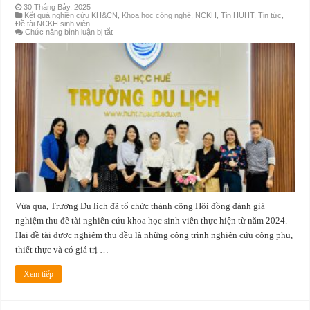
30 Tháng Bảy, 2025
Kết quả nghiên cứu KH&CN
,
Khoa học công nghệ
,
NCKH
,
Tin HUHT
,
Tin tức
,
Đề tài NCKH sinh viên
ở
Chức năng bình luận bị tắt
HỘI
ĐỒNG
NGHIỆM
THU
ĐỀ
TÀI
NGHIÊN
CỨU
KHOA
HỌC
SINH
VIÊN
CẤP
TRƯỜNG
–
NĂM
2024
Vừa qua, Trường Du lịch đã tổ chức thành công Hội đồng đánh giá
nghiệm thu đề tài nghiên cứu khoa học sinh viên thực hiện từ năm 2024.
Hai đề tài được nghiệm thu đều là những công trình nghiên cứu công phu,
thiết thực và có giá trị …
Xem tiếp