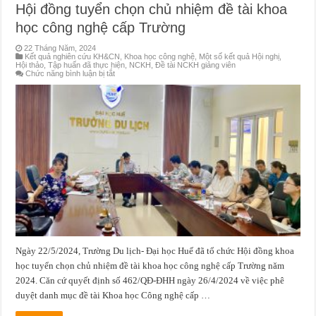
Hội đồng tuyển chọn chủ nhiệm đề tài khoa
học công nghệ cấp Trường
22 Tháng Năm, 2024
Kết quả nghiên cứu KH&CN
,
Khoa học công nghệ
,
Một số kết quả Hội nghị,
Hội thảo, Tập huấn đã thực hiện
,
NCKH
,
Đề tài NCKH giảng viên
ở
Chức năng bình luận bị tắt
Hội
đồng
tuyển
chọn
chủ
nhiệm
đề
tài
khoa
học
công
nghệ
cấp
Trường
Ngày 22/5/2024, Trường Du lịch- Đại học Huế đã tổ chức Hội đồng khoa
học tuyển chọn chủ nhiệm đề tài khoa học công nghệ cấp Trường năm
2024. Căn cứ quyết định số 462/QĐ-ĐHH ngày 26/4/2024 về việc phê
duyệt danh mục đề tài Khoa học Công nghệ cấp …