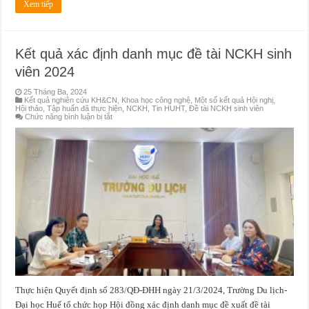
Xem tiếp
Kết quả xác định danh mục đề tài NCKH sinh
viên 2024
25 Tháng Ba, 2024
Kết quả nghiên cứu KH&CN
,
Khoa học công nghệ
,
Một số kết quả Hội nghị,
Hội thảo, Tập huấn đã thực hiện
,
NCKH
,
Tin HUHT
,
Đề tài NCKH sinh viên
ở
Chức năng bình luận bị tắt
Kết
quả
xác
định
danh
mục
đề
tài
NCKH
sinh
viên
2024
Thực hiện Quyết định số 283/QĐ-ĐHH ngày 21/3/2024, Trường Du lịch-
Đại học Huế tổ chức họp Hội đồng xác định danh mục đề xuất đề tài