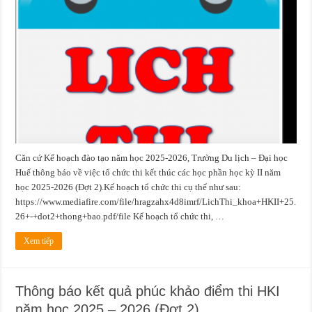
học
kỳ
II
năm
học
2025-
2026
đợt
2
Căn cứ Kế hoạch đào tạo năm học 2025-2026, Trường Du lịch – Đại học
Huế thông báo về việc tổ chức thi kết thúc các học phần học kỳ II năm
học 2025-2026 (Đợt 2).Kế hoạch tổ chức thi cụ thể như sau:
https://www.mediafire.com/file/hragzahx4d8imrf/LichThi_khoa+HKII+25.
26+-+dot2+thong+bao.pdf/file Kế hoạch tổ chức thi, …
Xem tiếp
Thông báo kết quả phúc khảo điểm thi HKI
năm học 2025 – 2026 (Đợt 2)