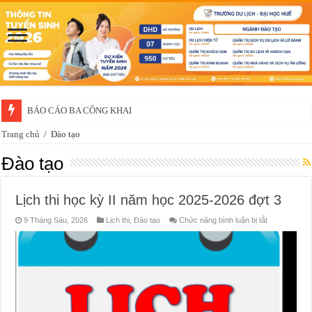
BÁO CÁO BA CÔNG KHAI
Trang chủ
/
Đào tạo
Đào tạo
Lịch thi học kỳ II năm học 2025-2026 đợt 3
ở
9 Tháng Sáu, 2026
Lịch thi
,
Đào tạo
Chức năng bình luận bị tắt
Lịch
thi
học
kỳ
II
năm
học
2025-
2026
đợt
3