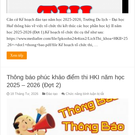
Căn cứ Kế hoạch đào tạo năm học 2025-2026, Trường Du lịch – Đại học
Huế thông báo về việc tổ chức thi kết thúc các học phần học kỳ II năm
học 2025-2026 (Đợt 1).Kế hoạch tổ chức thi cụ thể như sau:
https://www.mediafire.com/file/lpkoohn24r4izn2/LichThi_khoa+HKII+25
.26+-+dot1+thong+bao.pdf/file Kế hoạch tổ chức thi, …
Xem tiếp
Thông báo phúc khảo điểm thi HKI năm học
2025 – 2026 (Đợt 2)
ở
18 Tháng Tư, 2026
Đào tạo
Chức năng bình luận bị tắt
Thông
báo
phúc
khảo
điểm
thi
HKI
năm
học
2025
–