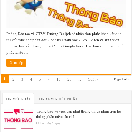
2026
(Đợt
2)
Phòng Đào tạo và CTSV, Trường Du lịch sẽ nhận đơn phúc khảo kết quả
thi kết thúc học phần đợt 2 học kỳ I năm học 2025 – 2026 và sinh viên
học lại, học cải thiện, học vượt qua Google Form. Các bạn sinh viên muốn
phúc khảo …
Xem tiếp
1
2
3
4
5
»
10
20
...
Cuối »
Page 1 of 28
TIN MỚI NHẤT
TIN XEM NHIỀU NHẤT
Thông báo về việc cập nhật thông tin cá nhân trên hệ
thống phần mềm tín chỉ
Cách đây 1 ngày