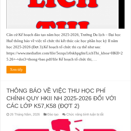
Căn cứ Kế hoạch đào tạo năm học 2025-2026, Trường Du lịch – Đại học
Huế thông báo về việc tổ chức thi kết thúc các học phần học kỳ II năm
học 2025-2026 (Đợt 3).Kế hoạch tổ chức thi cụ thể như sau:
https://www.mediafire.com/file/5ezqu1r0skhpgfm/LichThi_khoa+HKII+2
5.26+-+dot3+thong+bao.pdf/file Kế hoạch tổ chức thi, …
Xem tiếp
THÔNG BÁO VỀ VIỆC THU HỌC PHÍ
CHÍNH QUY HKII NH 2025-2026 ĐỐI VỚI
CÁC LỚP K57,K58 (ĐỢT 2)
ở
26 Tháng Năm, 2026
Đào tạo
Chức năng bình luận bị tắt
THÔNG
BÁO
VỀ
VIỆC