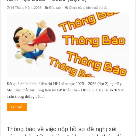
ở
14 Tháng Năm, 2026
Đào tạo
Chức năng bình luận bị tắt
Thông
báo
kết
quả
phúc
khảo
điểm
thi
HKI
năm
học
2025
–
2026
(Đợt
2)
Kết quả phúc khảo điểm thi HKI năm học 2025 – 2026 (đợt 2): tại đây
Mọi thắc mắc vui lòng liên hệ BP Khảo thí – ĐBCLGD: 0234.3676.516
Trân trọng thông báo./.
Xem tiếp
Thông báo về việc nộp hồ sơ đề nghị xét