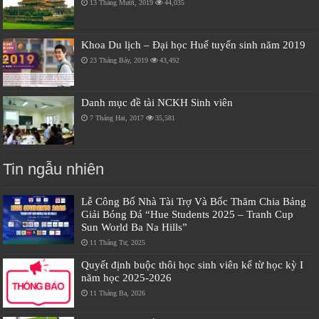
13 Tháng Mười, 2019
44,035
Khoa Du lịch – Đại học Huế tuyển sinh năm 2019
23 Tháng Bảy, 2019
43,492
Danh mục đề tài NCKH Sinh viên
7 Tháng Hai, 2017
35,581
Tin ngẫu nhiên
Lễ Công Bố Nhà Tài Trợ Và Bốc Thăm Chia Bảng
Giải Bóng Đá “Hue Students 2025 – Tranh Cup
Sun World Ba Na Hills”
11 Tháng Tư, 2025
Quyết định buộc thôi học sinh viên kể từ học kỳ I
năm học 2025-2026
11 Tháng Ba, 2026