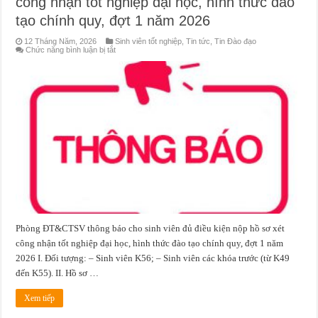
công nhận tốt nghiệp đại học, hình thức đào
tạo chính quy, đợt 1 năm 2026
12 Tháng Năm, 2026
Sinh viên tốt nghiệp
,
Tin tức
,
Tin Đào đạo
ở
Chức năng bình luận bị tắt
Thông
báo
về
việc
nộp
hồ
sơ
đề
nghị
xét
công
nhận
tốt
nghiệp
đại
học,
hình
thức
đào
tạo
Phòng ĐT&CTSV thông báo cho sinh viên đủ điều kiện nộp hồ sơ xét
chính
quy,
công nhận tốt nghiệp đại học, hình thức đào tạo chính quy, đợt 1 năm
đợt
1
2026 I. Đối tượng: – Sinh viên K56; – Sinh viên các khóa trước (từ K49
năm
2026
đến K55). II. Hồ sơ …
Xem tiếp