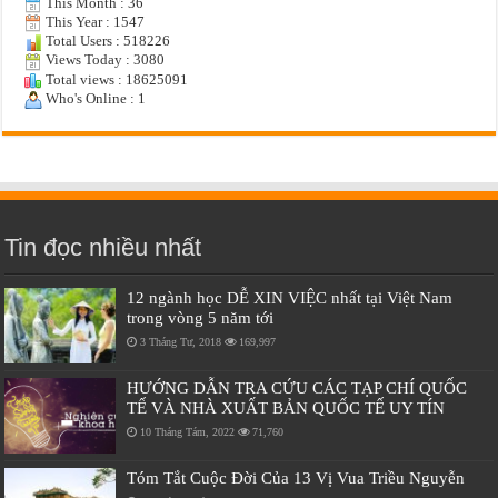
This Month : 36
This Year : 1547
Total Users : 518226
Views Today : 3080
Total views : 18625091
Who's Online : 1
Tin đọc nhiều nhất
12 ngành học DỄ XIN VIỆC nhất tại Việt Nam
trong vòng 5 năm tới
3 Tháng Tư, 2018
169,997
HƯỚNG DẪN TRA CỨU CÁC TẠP CHÍ QUỐC
TẾ VÀ NHÀ XUẤT BẢN QUỐC TẾ UY TÍN
10 Tháng Tám, 2022
71,760
Tóm Tắt Cuộc Đời Của 13 Vị Vua Triều Nguyễn