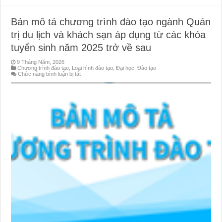
Bản mô tả chương trình đào tạo ngành Quản
trị du lịch và khách sạn áp dụng từ các khóa
tuyển sinh năm 2025 trở về sau
9 Tháng Năm, 2026
Chương trình đào tạo
,
Loại hình đào tạo
,
Đại học
,
Đào tạo
ở
Chức năng bình luận bị tắt
Bản
mô
tả
chương
trình
đào
tạo
ngành
Quản
trị
du
lịch
và
khách
sạn
áp
dụng
từ
các
khóa
tuyển
sinh
năm
2025