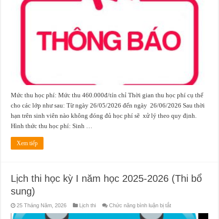
THU
HỌC
PHÍ
CHÍNH
QUY
HKII
NH
2025-
2026
ĐỐI
VỚI
CÁC
LỚP
K57,K58
(ĐỢT
2)
Mức thu học phí: Mức thu 460.000đ/tín chỉ Thời gian thu học phí cụ thể
cho các lớp như sau: Từ ngày 26/05/2026 đến ngày 26/06/2026 Sau thời
hạn trên sinh viên nào không đóng đủ học phí sẽ xử lý theo quy định.
Hình thức thu học phí: Sinh …
Xem tiếp
Lịch thi học kỳ I năm học 2025-2026 (Thi bổ
sung)
ở
25 Tháng Năm, 2026
Lịch thi
Chức năng bình luận bị tắt
Lịch
thi