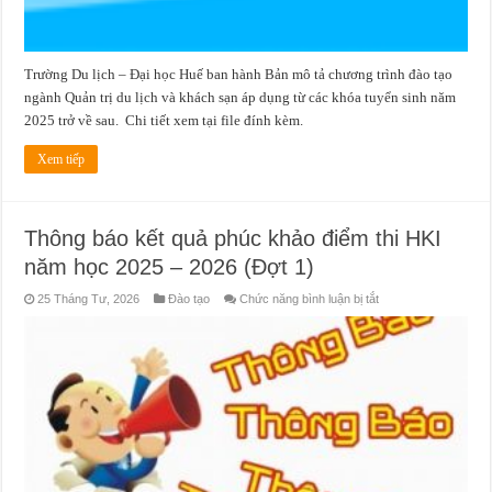
trở
về
sau
Trường Du lịch – Đại học Huế ban hành Bản mô tả chương trình đào tạo
ngành Quản trị du lịch và khách sạn áp dụng từ các khóa tuyển sinh năm
2025 trở về sau. Chi tiết xem tại file đính kèm.
Xem tiếp
Thông báo kết quả phúc khảo điểm thi HKI
năm học 2025 – 2026 (Đợt 1)
ở
25 Tháng Tư, 2026
Đào tạo
Chức năng bình luận bị tắt
Thông
báo
kết
quả
phúc
khảo
điểm
thi
HKI
năm
học
2025
–
2026