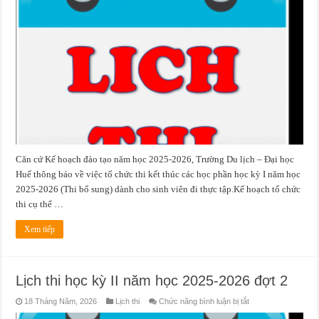
học
kỳ
I
năm
học
2025-
2026
(Thi
bổ
sung)
Căn cứ Kế hoạch đào tạo năm học 2025-2026, Trường Du lịch – Đại học
Huế thông báo về việc tổ chức thi kết thúc các học phần học kỳ I năm học
2025-2026 (Thi bổ sung) dành cho sinh viên đi thực tập.Kế hoạch tổ chức
thi cụ thể …
Xem tiếp
Lịch thi học kỳ II năm học 2025-2026 đợt 2
ở
18 Tháng Năm, 2026
Lịch thi
Chức năng bình luận bị tắt
Lịch
thi