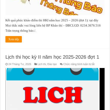
(Đợt
1)
Kết quả phúc khảo điểm thi HKI năm học 2025 – 2026 (đợt 1): tại đây
Mọi thắc mắc vui lòng liên hệ BP Khảo thí – ĐBCLGD: 0234.3676.516
Trân trọng thông báo./.
Xem tiếp
Lịch thi học kỳ II năm học 2025-2026 đợt 1
ở
24 Tháng Tư, 2026
Lịch thi
,
Đào tạo
Chức năng bình luận bị tắt
Lịch
thi
học
kỳ
II
năm
học
2025-
2026
đợt
1