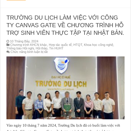
TRƯỜNG DU LỊCH LÀM VIỆC VỚI CÔNG
TY CANVAS GATE VỀ CHƯƠNG TRÌNH HỖ
TRỢ SINH VIÊN THỰC TẬP TẠI NHẬT BẢN.
10 Tháng Bảy, 2024
Chương trình KHCN khác
,
Hợp tác quốc tế
,
HTQT
,
Khoa học công nghệ
,
Thông báo Hội nghị, Hội thảo
,
Tin HUHT
ở
Chức năng bình luận bị tắt
TRƯỜNG
DU
LỊCH
LÀM
VIỆC
VỚI
CÔNG
TY
CANVAS
GATE
VỀ
CHƯƠNG
TRÌNH
HỖ
TRỢ
SINH
VIÊN
THỰC
TẬP
TẠI
Vào ngày 10 tháng 7 năm 2024, Trường Du lịch đã có buổi làm việc với
NHẬT
BẢN.