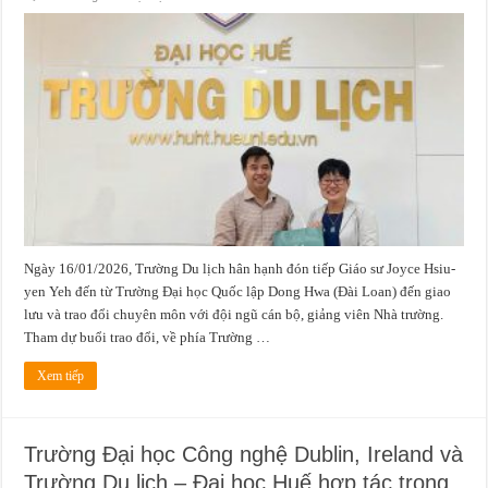
Trường
Du
lịch
giao
lưu,
trao
đổi
chuyên
môn
với
Trường
Đại
học
Quốc
lập
Dong
Hwa,
Đài
Loan
(Trung
Ngày 16/01/2026, Trường Du lịch hân hạnh đón tiếp Giáo sư Joyce Hsiu-
Quốc)
Chủ
yen Yeh đến từ Trường Đại học Quốc lập Dong Hwa (Đài Loan) đến giao
đề:
Ẩm
lưu và trao đổi chuyên môn với đội ngũ cán bộ, giảng viên Nhà trường.
thực
–
Tham dự buổi trao đổi, về phía Trường …
Du
lịch
–
Xem tiếp
Phong
trào:
Hình
dung,
thực
Trường Đại học Công nghệ Dublin, Ireland và
hành
và
Trường Du lịch – Đại học Huế hợp tác trong
kết