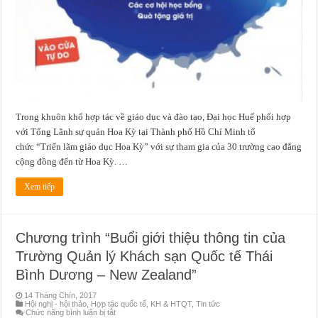
Kỳ
2017
tại
Huế
Trong khuôn khổ hợp tác về giáo dục và đào tạo, Đại học Huế phối hợp
với Tổng Lãnh sự quán Hoa Kỳ tại Thành phố Hồ Chí Minh tổ
chức “Triển lãm giáo dục Hoa Kỳ” với sự tham gia của 30 trường cao đẳng
cộng đồng đến từ Hoa Kỳ. …
Xem tiếp
Chương trình “Buổi giới thiệu thông tin của
Trường Quản lý Khách sạn Quốc tế Thái
Bình Dương – New Zealand”
14 Tháng Chín, 2017
Hội nghị - hội thảo
,
Hợp tác quốc tế
,
KH & HTQT
,
Tin tức
ở
Chức năng bình luận bị tắt