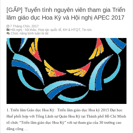
[GẤP] Tuyển tình nguyên viên tham gia Triển
lãm giáo dục Hoa Kỳ và Hội nghị APEC 2017
7 Tháng Chín, 2017
Hội nghị - hội thảo
,
Hợp tác quốc tế
,
KH & HTQT
,
Tin tức
ở
Chức năng bình luận bị tắt
[GẤP]
Tuyển
tình
nguyên
viên
tham
gia
Triển
lãm
giáo
dục
Hoa
Kỳ
và
Hội
nghị
APEC
2017
1. Triển lãm Giáo dục Hoa Kỳ: Triển lãm giáo dục Hoa kỳ 2015 Đại học
Huế phối hợp với Tổng Lãnh sự Quán Hoa Kỳ tại Thành phố Hồ Chí Minh
tổ chức “Triển lãm giáo dục Hoa Kỳ” với sự tham gia của 30 trường cao
đẳng cộng …