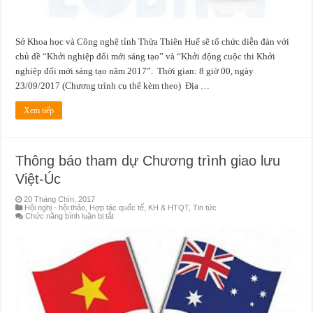
mới
sáng
tạo
năm
Sở Khoa học và Công nghệ tỉnh Thừa Thiên Huế sẽ tổ chức diễn đàn với
2017”
chủ đề “Khởi nghiệp đổi mới sáng tạo” và “Khởi động cuộc thi Khởi
nghiệp đổi mới sáng tạo năm 2017”. Thời gian: 8 giờ 00, ngày
23/09/2017 (Chương trình cụ thể kèm theo) Địa …
Xem tiếp
Thông báo tham dự Chương trình giao lưu
Việt-Úc
20 Tháng Chín, 2017
Hội nghị - hội thảo
,
Hợp tác quốc tế
,
KH & HTQT
,
Tin tức
ở
Chức năng bình luận bị tắt
Thông
báo
tham
dự
Chương
trình
giao
lưu
Việt-
Úc