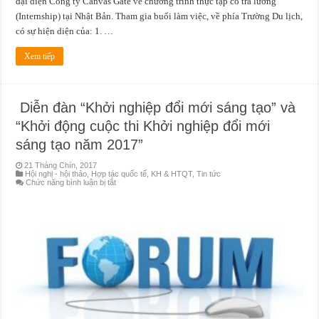
đại diện Công ty Canvas Gate về chương trình thực tập có trả lương
(Internship) tại Nhật Bản. Tham gia buổi làm việc, về phía Trường Du lịch,
có sự hiện diện của: 1. …
Xem tiếp
Diễn đàn “Khởi nghiệp đổi mới sáng tạo” và
“Khởi động cuộc thi Khởi nghiệp đổi mới
sáng tạo năm 2017”
21 Tháng Chín, 2017
Hội nghị - hội thảo
,
Hợp tác quốc tế
,
KH & HTQT
,
Tin tức
ở
Chức năng bình luận bị tắt
Diễn
đàn
“Khởi
nghiệp
đổi
mới
sáng
tạo”
và
“Khởi
động
cuộc
thi
Khởi
nghiệp
đổi