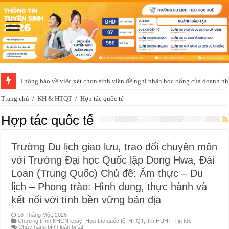
Thông báo về việc xét chọn sinh viên đề nghị nhận học bổng của doanh 
Trang chủ
/
KH & HTQT
/
Hợp tác quốc tế
Hợp tác quốc tế
Trường Du lịch giao lưu, trao đổi chuyên môn
với Trường Đại học Quốc lập Dong Hwa, Đài
Loan (Trung Quốc) Chủ đề: Ẩm thực – Du
lịch – Phong trào: Hình dung, thực hành và
kết nối với tính bền vững bản địa
16 Tháng Một, 2026
Chương trình KHCN khác
,
Hợp tác quốc tế
,
HTQT
,
Tin HUHT
,
Tin tức
ở
Chức năng bình luận bị tắt