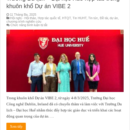
nối
với
khuôn khổ Dự án VIBE 2
tính
bền
11 Tháng Ba, 2025
vững
Hội nghị - Hội thảo
,
Hợp tác quốc tế
,
HTQT
,
Tin HUHT
,
Tin tức
,
Đề tài, dự án,
bản
chương trình nghiên cứu
địa
ở
Chức năng bình luận bị tắt
Trường
Đại
học
Công
nghệ
Dublin,
Ireland
và
Trường
Du
lịch
–
Đại
học
Huế
hợp
tác
trong
khuôn
khổ
Trong khuôn khổ Dự án VIBE 2, từ ngày 4-8/3/2025, Trường Đại học
Dự
án
Công nghệ Dublin, Ireland đã có chuyến thăm và làm việc với Trường Du
VIBE
2
lịch – Đại học Huế nhằm thúc đẩy hợp tác giáo dục và triển khai các hoạt
động quan trọng của dự án. …
Xem tiếp