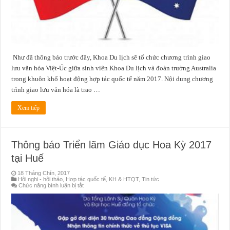
Như đã thông báo trước đây, Khoa Du lịch sẽ tổ chức chương trình giao
lưu văn hóa Việt-Úc giữa sinh viên Khoa Du lịch và đoàn trường Australia
trong khuôn khổ hoạt động hợp tác quốc tế năm 2017. Nội dung chương
trình giao lưu văn hóa là trao …
Xem tiếp
Thông báo Triển lãm Giáo dục Hoa Kỳ 2017
tại Huế
18 Tháng Chín, 2017
Hội nghị - hội thảo
,
Hợp tác quốc tế
,
KH & HTQT
,
Tin tức
ở
Chức năng bình luận bị tắt
Thông
báo
Triển
lãm
Giáo
dục
Hoa