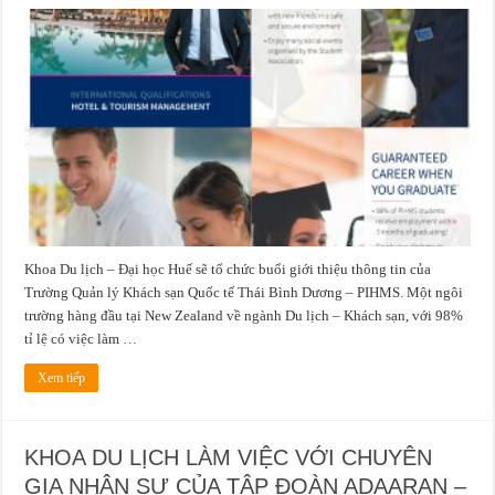
Chương
trình
“Buổi
giới
thiệu
thông
tin
của
Trường
Quản
lý
Khách
sạn
Quốc
tế
Thái
Bình
Dương
–
New
Khoa Du lịch – Đại học Huế sẽ tổ chức buổi giới thiệu thông tin của
Zealand”
Trường Quản lý Khách sạn Quốc tế Thái Bình Dương – PIHMS. Một ngôi
trường hàng đầu tại New Zealand về ngành Du lịch – Khách sạn, với 98%
tỉ lệ có việc làm …
Xem tiếp
KHOA DU LỊCH LÀM VIỆC VỚI CHUYÊN
GIA NHÂN SỰ CỦA TẬP ĐOÀN ADAARAN –