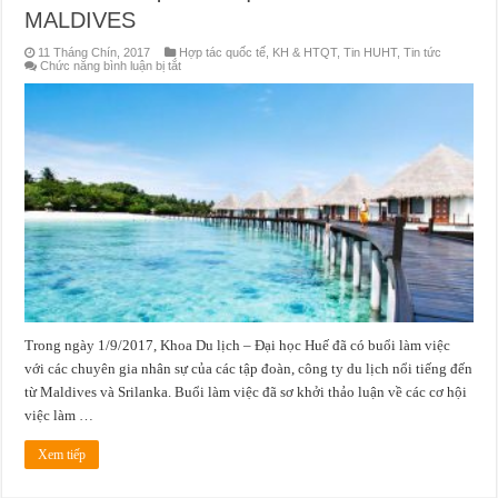
MALDIVES
11 Tháng Chín, 2017
Hợp tác quốc tế
,
KH & HTQT
,
Tin HUHT
,
Tin tức
ở
Chức năng bình luận bị tắt
KHOA
DU
LỊCH
LÀM
VIỆC
VỚI
CHUYÊN
GIA
NHÂN
SỰ
CỦA
TẬP
ĐOÀN
ADAARAN
–
MALDIVES
Trong ngày 1/9/2017, Khoa Du lịch – Đại học Huế đã có buổi làm việc
với các chuyên gia nhân sự của các tập đoàn, công ty du lịch nổi tiếng đến
từ Maldives và Srilanka. Buổi làm việc đã sơ khởi thảo luận về các cơ hội
việc làm …
Xem tiếp