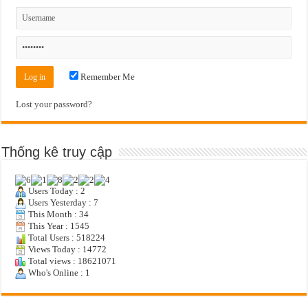
Remember Me
Lost your password?
Thống kê truy cập
Users Today : 2
Users Yesterday : 7
This Month : 34
This Year : 1545
Total Users : 518224
Views Today : 14772
Total views : 18621071
Who's Online : 1