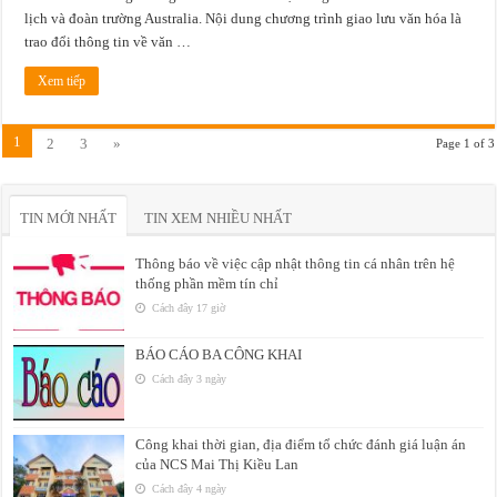
lịch và đoàn trường Australia. Nội dung chương trình giao lưu văn hóa là
trao đổi thông tin về văn …
Xem tiếp
1
2
3
»
Page 1 of 3
TIN MỚI NHẤT
TIN XEM NHIỀU NHẤT
Thông báo về việc cập nhật thông tin cá nhân trên hệ
thống phần mềm tín chỉ
Cách đây 17 giờ
BÁO CÁO BA CÔNG KHAI
Cách đây 3 ngày
Công khai thời gian, địa điểm tổ chức đánh giá luận án
của NCS Mai Thị Kiều Lan
Cách đây 4 ngày