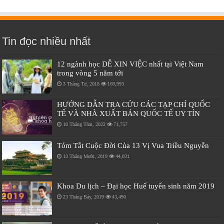
Tin đọc nhiều nhất
12 ngành học DỄ XIN VIỆC nhất tại Việt Nam
trong vòng 5 năm tới
3 Tháng Tư, 2018
169,993
HƯỚNG DẪN TRA CỨU CÁC TẠP CHÍ QUỐC
TẾ VÀ NHÀ XUẤT BẢN QUỐC TẾ UY TÍN
10 Tháng Tám, 2022
71,757
Tóm Tắt Cuộc Đời Của 13 Vị Vua Triều Nguyễn
13 Tháng Mười, 2019
44,031
Khoa Du lịch – Đại học Huế tuyển sinh năm 2019
23 Tháng Bảy, 2019
43,490