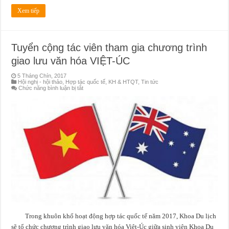
Xem tiếp
Tuyển cộng tác viên tham gia chương trình
giao lưu văn hóa VIỆT-ÚC
5 Tháng Chín, 2017
Hội nghị - hội thảo
,
Hợp tác quốc tế
,
KH & HTQT
,
Tin tức
ở
Chức năng bình luận bị tắt
Tuyển
cộng
tác
viên
tham
gia
chương
trình
giao
lưu
văn
hóa
VIỆT-
ÚC
Trong khuôn khổ hoạt động hợp tác quốc tế năm 2017, Khoa Du lịch
sẽ tổ chức chương trình giao lưu văn hóa Việt-Úc giữa sinh viên Khoa Du