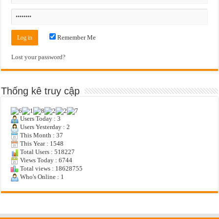
Remember Me
Lost your password?
Thống kê truy cập
Users Today : 3
Users Yesterday : 2
This Month : 37
This Year : 1548
Total Users : 518227
Views Today : 6744
Total views : 18628755
Who's Online : 1