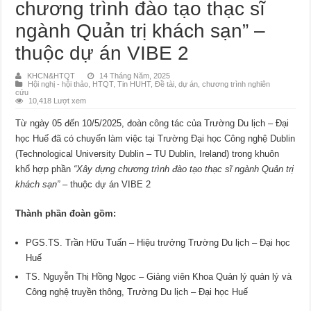
chương trình đào tạo thạc sĩ
ngành Quản trị khách sạn” –
thuộc dự án VIBE 2
KHCN&HTQT
14 Tháng Năm, 2025
Hội nghị - hội thảo
,
HTQT
,
Tin HUHT
,
Đề tài, dự án, chương trình nghiên
cứu
10,418 Lượt xem
Từ ngày 05 đến 10/5/2025, đoàn công tác của Trường Du lịch – Đại
học Huế đã có chuyến làm việc tại Trường Đại học Công nghệ Dublin
(Technological University Dublin – TU Dublin, Ireland) trong khuôn
khổ hợp phần
“Xây dựng chương trình đào tạo thạc sĩ ngành Quản trị
khách sạn”
– thuộc dự án VIBE 2
Thành phần đoàn gồm:
PGS.TS. Trần Hữu Tuấn – Hiệu trưởng Trường Du lịch – Đại học
Huế
TS. Nguyễn Thị Hồng Ngọc – Giảng viên Khoa Quản lý quản lý và
Công nghệ truyền thông, Trường Du lịch – Đại học Huế