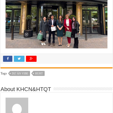
Tags
DỰ ÁN VIBE
HUHT
About KHCN&HTQT