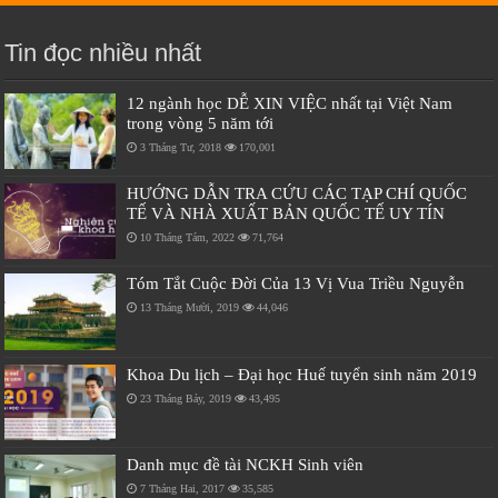
Tin đọc nhiều nhất
12 ngành học DỄ XIN VIỆC nhất tại Việt Nam
trong vòng 5 năm tới
3 Tháng Tư, 2018
170,001
HƯỚNG DẪN TRA CỨU CÁC TẠP CHÍ QUỐC
TẾ VÀ NHÀ XUẤT BẢN QUỐC TẾ UY TÍN
10 Tháng Tám, 2022
71,764
Tóm Tắt Cuộc Đời Của 13 Vị Vua Triều Nguyễn
13 Tháng Mười, 2019
44,046
Khoa Du lịch – Đại học Huế tuyển sinh năm 2019
23 Tháng Bảy, 2019
43,495
Danh mục đề tài NCKH Sinh viên
7 Tháng Hai, 2017
35,585