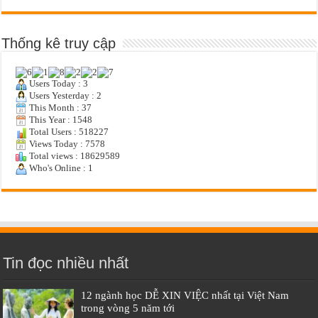
Thống kê truy cập
Users Today : 3
Users Yesterday : 2
This Month : 37
This Year : 1548
Total Users : 518227
Views Today : 7578
Total views : 18629589
Who's Online : 1
Tin đọc nhiều nhất
12 ngành học DỄ XIN VIỆC nhất tại Việt Nam
trong vòng 5 năm tới