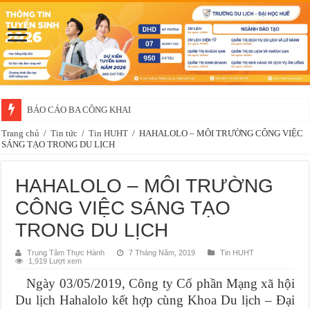
BÁO CÁO BA CÔNG KHAI
Trang chủ
/
Tin tức
/
Tin HUHT
/
HAHALOLO – MÔI TRƯỜNG CÔNG VIỆC
SÁNG TẠO TRONG DU LỊCH
HAHALOLO – MÔI TRƯỜNG
CÔNG VIỆC SÁNG TẠO
TRONG DU LỊCH
Trung Tâm Thực Hành
7 Tháng Năm, 2019
Tin HUHT
1,919 Lượt xem
Ngày 03/05/2019, Công ty Cổ phần Mạng xã hội
Du lịch Hahalolo kết hợp cùng Khoa Du lịch – Đại