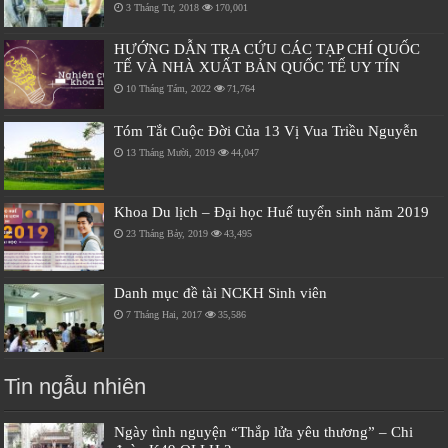
3 Tháng Tư, 2018
170,001
HƯỚNG DẪN TRA CỨU CÁC TẠP CHÍ QUỐC
TẾ VÀ NHÀ XUẤT BẢN QUỐC TẾ UY TÍN
10 Tháng Tám, 2022
71,764
Tóm Tắt Cuộc Đời Của 13 Vị Vua Triều Nguyễn
13 Tháng Mười, 2019
44,047
Khoa Du lịch – Đại học Huế tuyển sinh năm 2019
23 Tháng Bảy, 2019
43,495
Danh mục đề tài NCKH Sinh viên
7 Tháng Hai, 2017
35,586
Tin ngẫu nhiên
Ngày tình nguyện “Thắp lửa yêu thương” – Chi