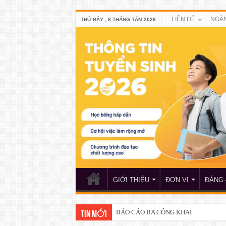
LIÊN HỆ
NGÀN
THỨ BẢY , 8 THÁNG TÁM 2026
GIỚI THIỆU
ĐƠN VỊ
ĐẢNG 
Thông báo về việc xét chọn sinh viên 
TIN MỚI