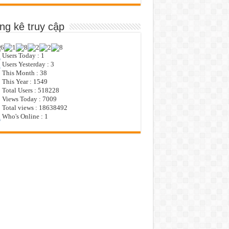
ng kê truy cập
Users Today : 1
Users Yesterday : 3
This Month : 38
This Year : 1549
Total Users : 518228
Views Today : 7009
Total views : 18638492
Who's Online : 1