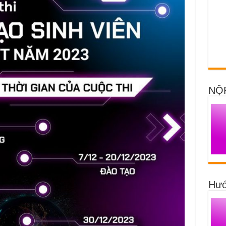
NỘ
Hướ