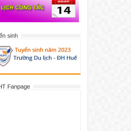
ển sinh
T Fanpage