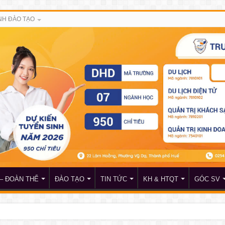
H ĐÀO TẠO
– ĐOÀN THỂ
ĐÀO TẠO
TIN TỨC
KH & HTQT
GÓC SV
đề nghị nhận học bổng của doanh nhân Lê Xuân Hoàng và Hội đồng hương Huế tại