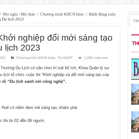
/
Hội nghị - Hội thảo
/
Chương trình KHCN khác
/
Khởi động cuộc
g Du lịch 2023
TI
Khởi nghiệp đổi mới sáng tạo
 lịch 2023
2023
Chương trình KHCN khác
,
Tin HUHT
1,005 Lượt xem
 Trường Du Lịch có sân chơi trí tuệ bổ ích, Khoa Quản lý sự
 lịch tổ chức cuộc thi “
Khởi nghiệp và đổi mới sáng tạo của
ủ đề
“Du lịch xanh với công nghệ”.
ọc Huế có niềm đam mê sáng tạo, khám phá.
c thi từ 02 đến 06 người.