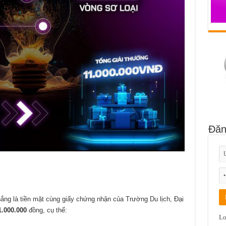
Đăn
g là tiền mặt cùng giấy chứng nhận của Trường Du lịch, Đại
1
.
0
00.000
đồng, cụ thể:
Lo