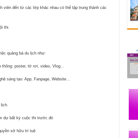
inh viên đến từ các lớp khác nhau có thể tập trung thành các
i thi.
ệc quảng bá du lịch như:
thông: poster, tờ rơi, video, Vlog…
hệ sáng tạo: App, Fanpage, Website…
lịch.
 dự bất kỳ cuộc thi trước đó
yền sở hữu trí tuệ