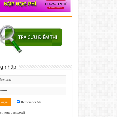
g nhập
Remember Me
st your password?