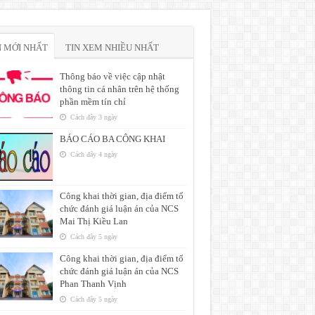
N MỚI NHẤT
TIN XEM NHIỀU NHẤT
Thông báo về việc cập nhật
thông tin cá nhân trên hệ thống
phần mềm tín chỉ
Cách đây 3 ngày
BÁO CÁO BA CÔNG KHAI
Cách đây 4 ngày
Công khai thời gian, địa điểm tổ
chức đánh giá luận án của NCS
Mai Thị Kiều Lan
Cách đây 5 ngày
Công khai thời gian, địa điểm tổ
chức đánh giá luận án của NCS
Phan Thanh Vịnh
Cách đây 5 ngày