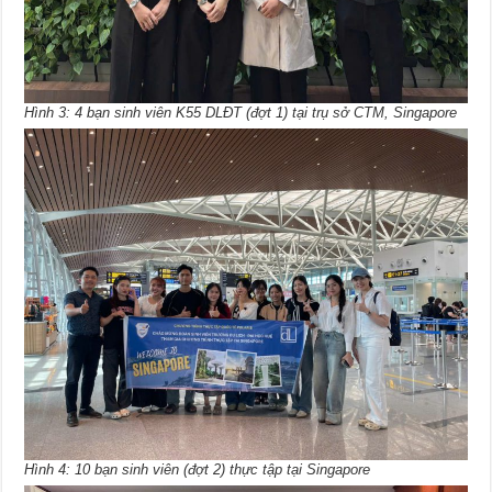
Hình 3: 4 bạn sinh viên K55 DLĐT (đợt 1) tại trụ sở CTM, Singapore
Hình 4: 10 bạn sinh viên (đợt 2) thực tập tại Singapore