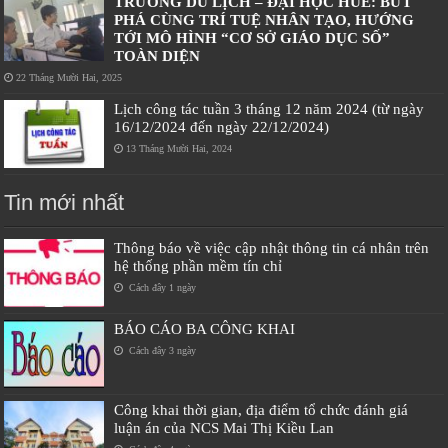
TRƯỜNG DU LỊCH – ĐẠI HỌC HUẾ: BỨT
PHÁ CÙNG TRÍ TUỆ NHÂN TẠO, HƯỚNG
TỚI MÔ HÌNH “CƠ SỞ GIÁO DỤC SỐ”
TOÀN DIỆN
22 Tháng Mười Hai, 2025
Lịch công tác tuần 3 tháng 12 năm 2024 (từ ngày
16/12/2024 đến ngày 22/12/2024)
13 Tháng Mười Hai, 2024
Tin mới nhất
Thông báo về việc cập nhật thông tin cá nhân trên
hệ thống phần mềm tín chỉ
Cách đây 1 ngày
BÁO CÁO BA CÔNG KHAI
Cách đây 3 ngày
Công khai thời gian, địa điểm tổ chức đánh giá
luận án của NCS Mai Thị Kiều Lan