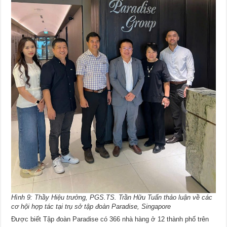
Hình 9: Thầy Hiệu trưởng, PGS.TS. Trần Hữu Tuấn thảo luận về các
cơ hội hợp tác tại trụ sở tập đoàn Paradise, Singapore
Được biết Tập đoàn Paradise có 366 nhà hàng ở 12 thành phố trên