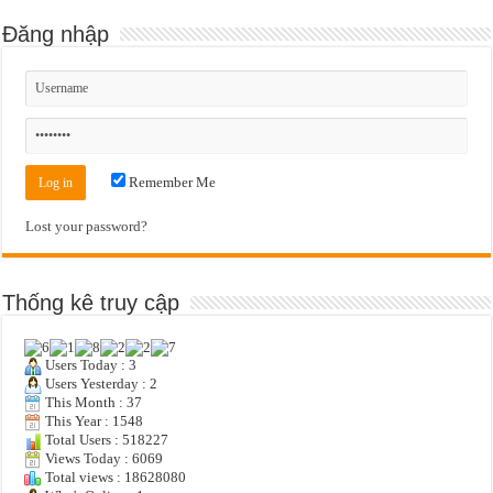
Đăng nhập
Remember Me
Lost your password?
Thống kê truy cập
Users Today : 3
Users Yesterday : 2
This Month : 37
This Year : 1548
Total Users : 518227
Views Today : 6069
Total views : 18628080