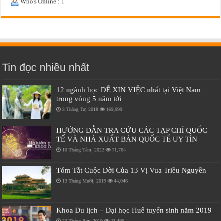
Who's Online : 1
Tin đọc nhiều nhất
12 ngành học DỄ XIN VIỆC nhất tại Việt Nam
trong vòng 5 năm tới
3 Tháng Tư, 2018
169,999
HƯỚNG DẪN TRA CỨU CÁC TẠP CHÍ QUỐC
TẾ VÀ NHÀ XUẤT BẢN QUỐC TẾ UY TÍN
10 Tháng Tám, 2022
71,764
Tóm Tắt Cuộc Đời Của 13 Vị Vua Triều Nguyễn
13 Tháng Mười, 2019
44,046
Khoa Du lịch – Đại học Huế tuyển sinh năm 2019
23 Tháng Bảy, 2019
43,495