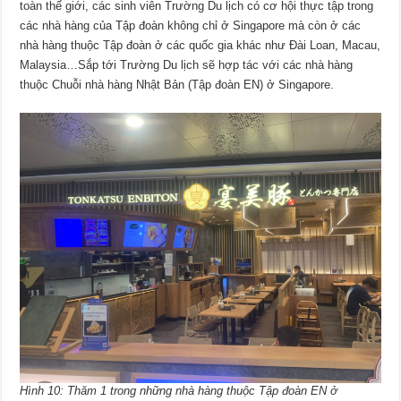
toàn thế giới, các sinh viên Trường Du lịch có cơ hội thực tập trong
các nhà hàng của Tập đoàn không chỉ ở Singapore mà còn ở các
nhà hàng thuộc Tập đoàn ở các quốc gia khác như Đài Loan, Macau,
Malaysia…Sắp tới Trường Du lịch sẽ hợp tác với các nhà hàng
thuộc Chuỗi nhà hàng Nhật Bản (Tập đoàn EN) ở Singapore.
Hình 10: Thăm 1 trong những nhà hàng thuộc Tập đoàn EN ở