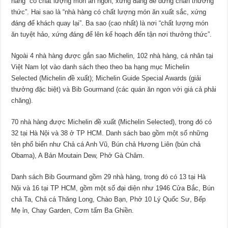
hàng “có chất lượng món ăn ngon, xứng đáng để dừng chân thưởng
thức”. Hai sao là “nhà hàng có chất lượng món ăn xuất sắc, xứng
đáng để khách quay lại”. Ba sao (cao nhất) là nơi “chất lượng món
ăn tuyệt hảo, xứng đáng để lên kế hoạch đến tận nơi thưởng thức”.
Ngoài 4 nhà hàng được gắn sao Michelin, 102 nhà hàng, cá nhân tại
Việt Nam lọt vào danh sách theo theo ba hạng mục Michelin
Selected (Michelin đề xuất); Michelin Guide Special Awards (giải
thưởng đặc biệt) và Bib Gourmand (các quán ăn ngon với giá cả phải
chăng).
70 nhà hàng được Michelin đề xuất (Michelin Selected), trong đó có
32 tại Hà Nội và 38 ở TP HCM. Danh sách bao gồm một số những
tên phổ biến như Chả cá Anh Vũ, Bún chả Hương Liên (bún chả
Obama), A Bản Moutain Dew, Phở Gà Châm.
Danh sách Bib Gourmand gồm 29 nhà hàng, trong đó có 13 tại Hà
Nội và 16 tại TP HCM, gồm một số đại diện như 1946 Cửa Bắc, Bún
chả Ta, Chả cá Thăng Long, Chào Bạn, Phở 10 Lý Quốc Sư, Bếp
Mẹ ỉn, Chay Garden, Cơm tấm Ba Ghiền.