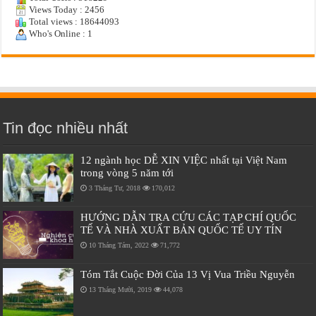
Views Today : 2456
Total views : 18644093
Who's Online : 1
Tin đọc nhiều nhất
12 ngành học DỄ XIN VIỆC nhất tại Việt Nam
trong vòng 5 năm tới
3 Tháng Tư, 2018
170,012
HƯỚNG DẪN TRA CỨU CÁC TẠP CHÍ QUỐC
TẾ VÀ NHÀ XUẤT BẢN QUỐC TẾ UY TÍN
10 Tháng Tám, 2022
71,772
Tóm Tắt Cuộc Đời Của 13 Vị Vua Triều Nguyễn
13 Tháng Mười, 2019
44,078