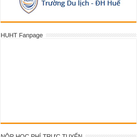
HUHT Fanpage
NỘP HỌC PHÍ TRỰC TUYẾN