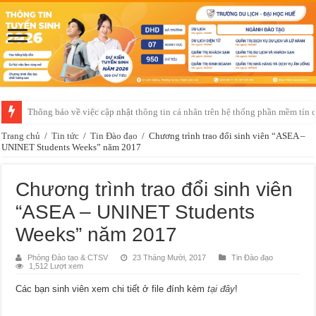
BÁO CÁO BA CÔNG KHAI
Trang chủ
/
Tin tức
/
Tin Đào đạo
/
Chương trình trao đổi sinh viên “ASEA –
UNINET Students Weeks” năm 2017
Chương trình trao đổi sinh viên
“ASEA – UNINET Students
Weeks” năm 2017
Phòng Đào tạo & CTSV
23 Tháng Mười, 2017
Tin Đào đạo
1,512 Lượt xem
Các bạn sinh viên xem chi tiết ở file đính kèm
tại đây
!