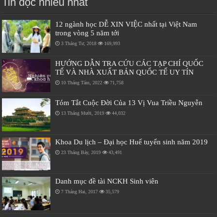
Tin đọc nhiều nhất
12 ngành học DỄ XIN VIỆC nhất tại Việt Nam
trong vòng 5 năm tới
3 Tháng Tư, 2018
169,993
HƯỚNG DẪN TRA CỨU CÁC TẠP CHÍ QUỐC
TẾ VÀ NHÀ XUẤT BẢN QUỐC TẾ UY TÍN
10 Tháng Tám, 2022
71,758
Tóm Tắt Cuộc Đời Của 13 Vị Vua Triều Nguyễn
13 Tháng Mười, 2019
44,032
Khoa Du lịch – Đại học Huế tuyển sinh năm 2019
23 Tháng Bảy, 2019
43,491
Danh mục đề tài NCKH Sinh viên
7 Tháng Hai, 2017
35,579