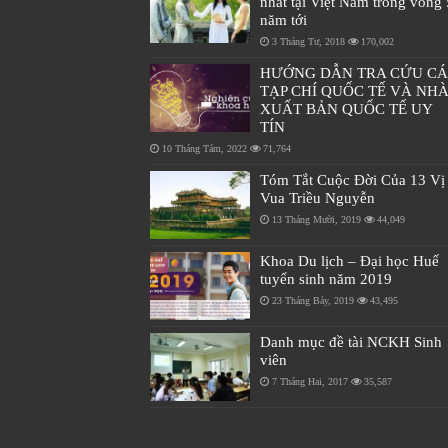
nhất tại Việt Nam trong vòng 
năm tới
3 Tháng Tư, 2018
170,002
HƯỚNG DẪN TRA CỨU C
TẠP CHÍ QUỐC TẾ VÀ NH
XUẤT BẢN QUỐC TẾ UY
TÍN
10 Tháng Tám, 2022
71,764
Tóm Tắt Cuộc Đời Của 13 Vị
Vua Triều Nguyễn
13 Tháng Mười, 2019
44,049
Khoa Du lịch – Đại học Huế
tuyển sinh năm 2019
23 Tháng Bảy, 2019
43,495
Danh mục đề tài NCKH Sinh
viên
7 Tháng Hai, 2017
35,587