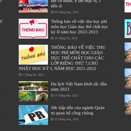
5
tân cử nhân, 8 tân thạc sĩ, 1
tiến sĩ
30 Tháng Bảy, 2025
ÁC
Thông báo về việc thu học phí
À
môn học Giáo dục thể chất học
kỳ II năm học 2022-2023
14 Tháng Tư, 2023
THÔNG BÁO VỀ VIỆC THU
HỌC PHÍ MÔN HỌC GIÁO
DỤC THỂ CHẤT CHO CÁC
LỚP RIÊNG THỨ 7,CHỦ
NHẬT HỌC KỲ I, NĂM HỌC 2021-2022
1 Tháng Ba, 2022
Du lịch Việt Nam khởi sắc đầu
năm 2023
13 Tháng Hai, 2023
Sức hấp dẫn của ngành Quản
trị quan hệ công chúng
25 Tháng Sáu, 2020