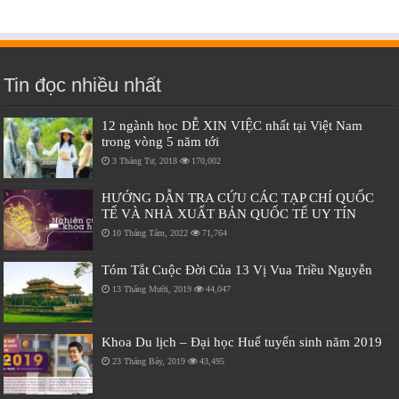
Tin đọc nhiều nhất
12 ngành học DỄ XIN VIỆC nhất tại Việt Nam
trong vòng 5 năm tới
3 Tháng Tư, 2018
170,002
HƯỚNG DẪN TRA CỨU CÁC TẠP CHÍ QUỐC
TẾ VÀ NHÀ XUẤT BẢN QUỐC TẾ UY TÍN
10 Tháng Tám, 2022
71,764
Tóm Tắt Cuộc Đời Của 13 Vị Vua Triều Nguyễn
13 Tháng Mười, 2019
44,047
Khoa Du lịch – Đại học Huế tuyển sinh năm 2019
23 Tháng Bảy, 2019
43,495