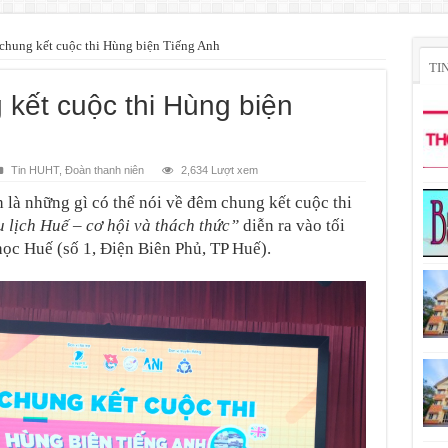
chung kết cuộc thi Hùng biện Tiếng Anh
TI
kết cuộc thi Hùng biện
Tin HUHT
,
Đoàn thanh niên
2,634 Lượt xem
h là những gì có thể nói về đêm chung kết cuộc thi
 lịch Huế – cơ hội và thách thức”
diễn ra vào tối
học Huế (số 1, Điện Biên Phủ, TP Huế).