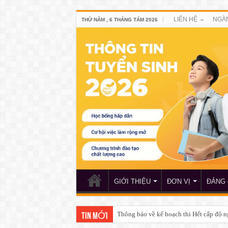
LIÊN HỆ
NGÀ
THỨ NĂM , 6 THÁNG TÁM 2026
GIỚI THIỆU
ĐƠN VỊ
ĐẢNG 
Kết quả môn học giáo dục quốc phòng v
TIN MỚI