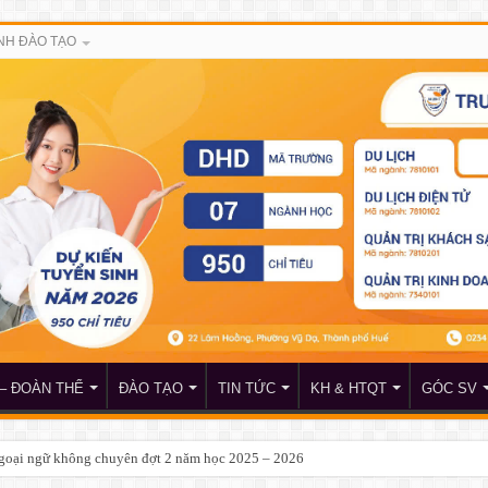
NH ĐÀO TẠO
– ĐOÀN THỂ
ĐÀO TẠO
TIN TỨC
KH & HTQT
GÓC SV
à an ninh khóa 254