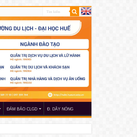
ĐẢM BẢO CLGD
Đ. DÂY NÓNG