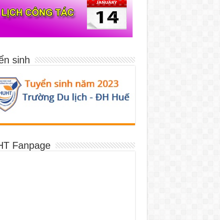
ển sinh
T Fanpage