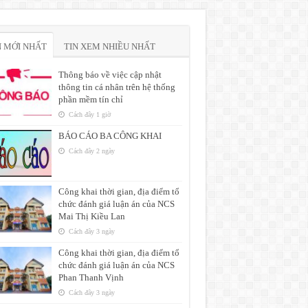
N MỚI NHẤT
TIN XEM NHIỀU NHẤT
Thông báo về việc cập nhật
thông tin cá nhân trên hệ thống
phần mềm tín chỉ
Cách đây 1 giờ
BÁO CÁO BA CÔNG KHAI
Cách đây 2 ngày
Công khai thời gian, địa điểm tổ
chức đánh giá luận án của NCS
Mai Thị Kiều Lan
Cách đây 3 ngày
Công khai thời gian, địa điểm tổ
chức đánh giá luận án của NCS
Phan Thanh Vịnh
Cách đây 3 ngày