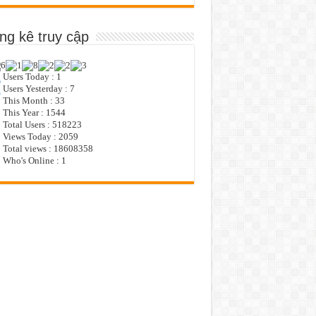
ng kê truy cập
Users Today : 1
Users Yesterday : 7
This Month : 33
This Year : 1544
Total Users : 518223
Views Today : 2059
Total views : 18608358
Who's Online : 1