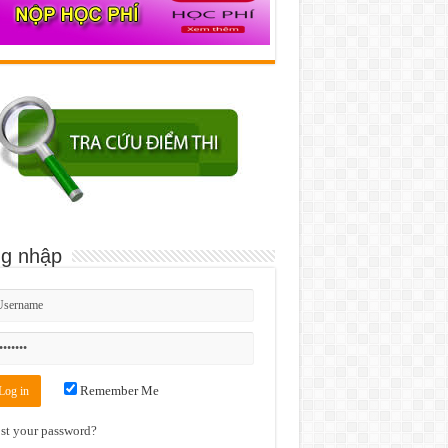
g nhập
Remember Me
st your password?