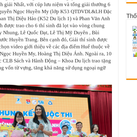
h giải Nhất, với cúp lưu niệm và tổng giải thưởng 6
ạn Nguyễn Ngọc Huyền My (lớp K53 QTDVDL&LH Đặc
Thố
 Phan Thị Diệu Hảo (K52 Du lịch 1) và Phan Văn Anh
được trao cho 6 thí sinh đã lọt vào vòng chung
ùy Nhung, Lê Quốc Đạt, Lê Thị Mỹ Duyên , Bùi
ớc Huyền Trang. Bên cạnh đó, Giải thí sinh được
chọn video giới thiệu về các địa điểm Huế thuộc về
 Ngọc Huyền My, Hoàng Thị Diệu Ánh. Ngoài ra, 10
ợc CLB Sách và Hành Động – Khoa Du lịch trao tặng
ng vốn từ vựng, tăng khả năng sử dụng ngoại ngữ