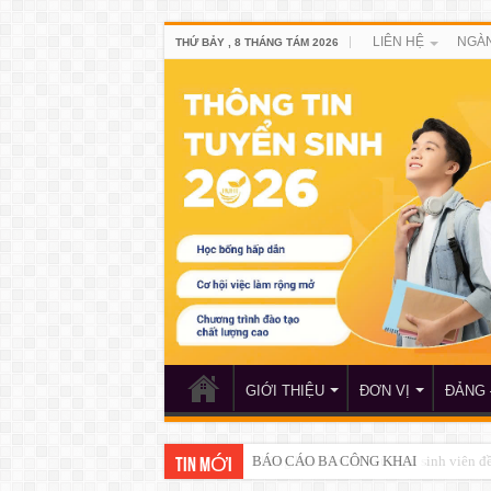
LIÊN HỆ
NGÀN
THỨ BẢY , 8 THÁNG TÁM 2026
GIỚI THIỆU
ĐƠN VỊ
ĐẢNG 
Thông báo về việc xét chọn sinh viên 
TIN MỚI