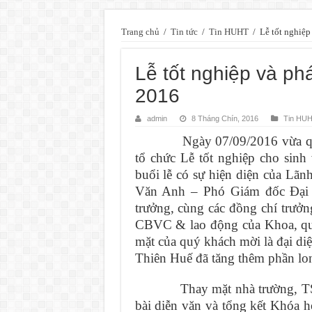
Trang chủ
/
Tin tức
/
Tin HUHT
/
Lễ tốt nghiệp
Lễ tốt nghiệp và p
2016
admin
8 Tháng Chín, 2016
Tin HU
Ngày 07/09/2016 vừa qua, K
tổ chức Lễ tốt nghiệp cho sin
buổi lễ có sự hiện diện của Lã
Văn Anh – Phó Giám đốc Đại 
trưởng, cùng các đồng chí trưởn
CBVC & lao động của Khoa, quý
mặt của quý khách mời là đại di
Thiên Huế đã tăng thêm phần lon
Thay mặt nhà trường, TS. V
bài diễn văn và tổng kết Khóa 