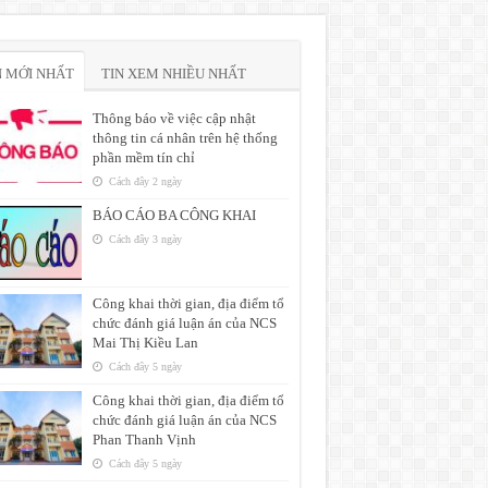
N MỚI NHẤT
TIN XEM NHIỀU NHẤT
Thông báo về việc cập nhật
thông tin cá nhân trên hệ thống
phần mềm tín chỉ
Cách đây 2 ngày
BÁO CÁO BA CÔNG KHAI
Cách đây 3 ngày
Công khai thời gian, địa điểm tổ
chức đánh giá luận án của NCS
Mai Thị Kiều Lan
Cách đây 5 ngày
Công khai thời gian, địa điểm tổ
chức đánh giá luận án của NCS
Phan Thanh Vịnh
Cách đây 5 ngày