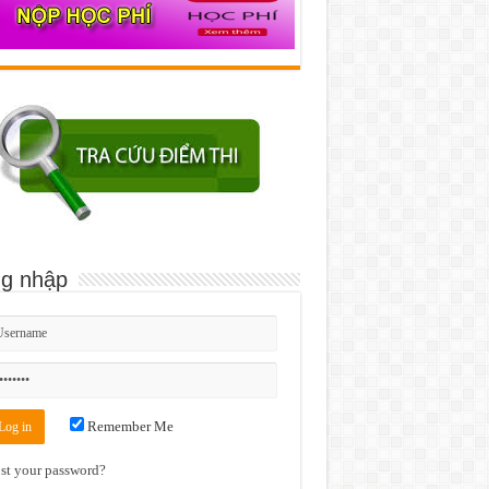
g nhập
Remember Me
st your password?