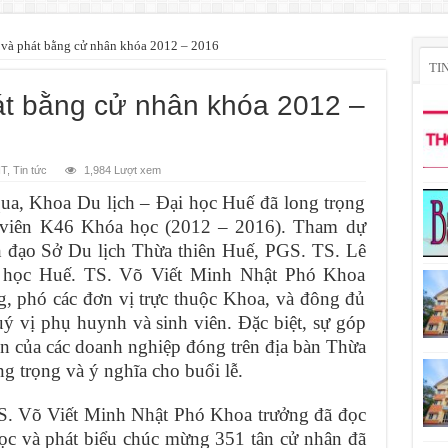
 và phát bằng cử nhân khóa 2012 – 2016
TI
hát bằng cử nhân khóa 2012 –
HT
,
Tin tức
1,984 Lượt xem
hoa Du lịch – Đại học Huế đã long trọng
h viên K46 Khóa học (2012 – 2016). Tham dự
nh đạo Sở Du lịch Thừa thiên Huế, PGS. TS. Lê
học Huế. TS. Võ Viết Minh Nhật Phó Khoa
g, phó các đơn vị trực thuộc Khoa, và đông đủ
 vị phụ huynh và sinh viên. Đặc biệt, sự góp
ện của các doanh nghiệp đóng trên địa bàn Thừa
g trọng và ý nghĩa cho buổi lễ.
õ Viết Minh Nhật Phó Khoa trưởng đã đọc
học và phát biểu chúc mừng 351 tân cử nhân đã