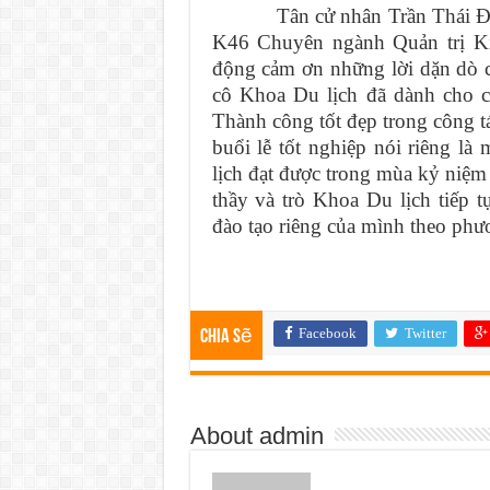
Tân cử nhân Trần Thái Đan Th
K46 Chuyên ngành Quản trị Ki
động cảm ơn những lời dặn dò c
cô Khoa Du lịch đã dành cho cá
Thành công tốt đẹp trong công 
buổi lễ tốt nghiệp nói riêng l
lịch đạt được trong mùa kỷ niệm
thầy và trò Khoa Du lịch tiếp 
đào tạo riêng của mình theo phư
Facebook
Twitter
Chia sẽ
About admin