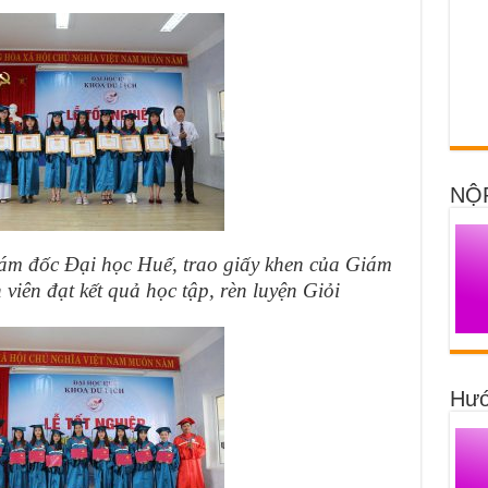
NỘ
m đốc Đại học Huế, trao giấy khen của Giám
viên đạt kết quả học tập, rèn luyện Giỏi
Hướ