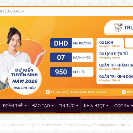
H ĐÀO TẠO
– ĐOÀN THỂ
ĐÀO TẠO
TIN TỨC
KH & HTQT
GÓC SV
đề nghị nhận học bổng của doanh nhân Lê Xuân Hoàng và Hội đồng hương Huế tại