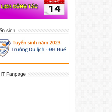
ển sinh
T Fanpage