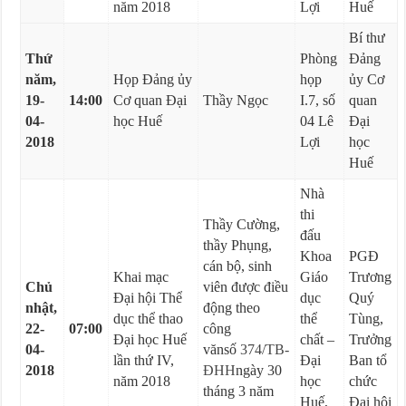
năm 2018
Lợi
Huế
Bí thư
Thứ
Phòng
Đảng
năm,
Họp Đảng ủy
họp
ủy Cơ
19-
14:00
Cơ quan Đại
Thầy Ngọc
I.7, số
quan
04-
học Huế
04 Lê
Đại
2018
Lợi
học
Huế
Nhà
thi
Thầy Cường,
đấu
thầy Phụng,
Khoa
PGĐ
cán bộ, sinh
Khai mạc
Giáo
Trương
Chủ
viên được điều
Đại hội Thể
dục
Quý
nhật,
động theo
dục thể thao
thể
Tùng,
22-
07:00
công
Đại học Huế
chất –
Trưởng
04-
vănsố
374/TB-
lần thứ IV,
Đại
Ban tổ
2018
ĐHH
ngày 30
năm 2018
học
chức
tháng 3 năm
Huế,
Đại hội