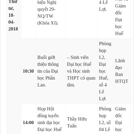
Thứ
hiện Nghị
4 Lê
Giám
tư,
quyết 29-
Lợi.
đốc
18-
NQ/TW
Đại
04-
(Khóa XI).
học
2018
Huế
Phòng
họp
Buổi giới
– Sinh viên
I.2,
Lãnh
thiệu thông
Đại học Huế
Đại
đạo
10:30
tin của Đại
và Học sinh
học
Ban
học Phần
THPT có quan
Huế,
HTQT
Lan.
tâm.
số 4
Lê
Lợi
Họp Hội
Phòng
Giám
đồng tuyển
họp
đốc
Thầy Hữu
14:00
sinh đại học
I.2, số
Đại
Tuấn
Đại học Huế
04 Lê
học