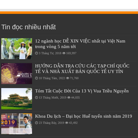
Tin đọc nhiều nhất
12 ngành học DỄ XIN VIỆC nhất tại Việt Nam
trong vòng 5 năm tới
3 Tháng Tư, 2018
169,997
HƯỚNG DẪN TRA CỨU CÁC TẠP CHÍ QUỐC
TẾ VÀ NHÀ XUẤT BẢN QUỐC TẾ UY TÍN
10 Tháng Tám, 2022
71,760
Tóm Tắt Cuộc Đời Của 13 Vị Vua Triều Nguyễn
13 Tháng Mười, 2019
44,035
Khoa Du lịch – Đại học Huế tuyển sinh năm 2019
23 Tháng Bảy, 2019
43,492