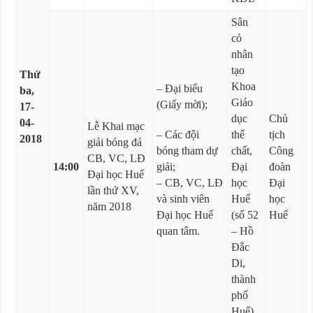
Sân
cỏ
nhân
tạo
Thứ
Khoa
– Đại biểu
ba,
Giáo
(Giấy mời);
17-
dục
Chủ
04-
Lễ Khai mạc
– Các đội
thể
tịch
2018
giải bóng đá
bóng tham dự
chất,
Công
CB, VC, LĐ
14:00
giải;
Đại
đoàn
Đại học Huế
– CB, VC, LĐ
học
Đại
lần thứ XV,
và sinh viên
Huế
học
năm 2018
Đại học Huế
(số 52
Huế
quan tâm.
– Hồ
Đắc
Di,
thành
phố
Huế)