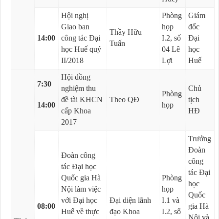
Hội nghị
Phòng
Giám
Giao ban
họp
đốc
Thầy Hữu
14:00
công tác Đại
I.2, số
Đại
Tuấn
học Huế quý
04 Lê
học
II/2018
Lợi
Huế
Hội đồng
7:30
nghiệm thu
Chủ
Phòng
đề tài KHCN
Theo QĐ
tịch
14:00
họp
cấp Khoa
HĐ
2017
Trưởng
Đoàn
Đoàn công
công
tác Đại học
tác Đại
Quốc gia Hà
Phòng
học
Nội làm việc
họp
Quốc
với Đại học
Đại diện lãnh
I.1 và
08:00
gia Hà
Huế về thực
đạo Khoa
I.2, số
Nội và