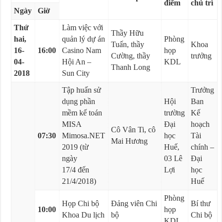
điểm
chủ trì
Ngày
Giờ
Thứ
Làm việc với
Thầy Hữu
hai,
quản lý dự án
Phòng
Tuấn, thầy
Khoa
16-
16:00
Casino Nam
họp
Cường, thầy
trưởng
04-
Hội An –
KDL
Thanh Long
2018
Sun City
Tập huấn sử
Trưởng
dụng phần
Hội
Ban
mềm kế toán
trường
Kế
MISA
Đại
hoạch
Cô Vân Ti, cô
07:30
Mimosa.NET
học
Tài
Mai Hương
2019 (từ
Huế,
chính –
ngày
03 Lê
Đại
17/4 đến
Lợi
học
21/4/2018)
Huế
Phòng
Họp Chi bộ
Đảng viên Chi
Bí thư
10:00
họp
Khoa Du lịch
bộ
Chi bộ
KDL