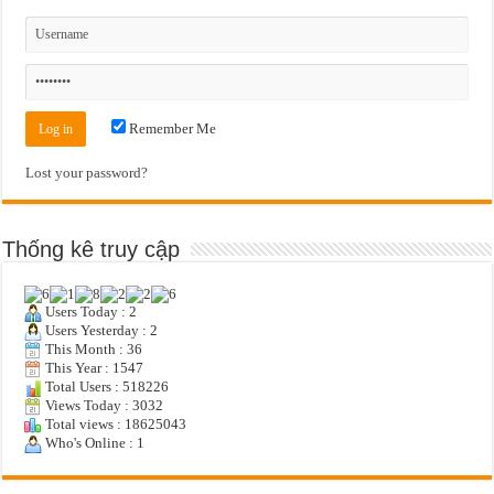
Remember Me
Lost your password?
Thống kê truy cập
Users Today : 2
Users Yesterday : 2
This Month : 36
This Year : 1547
Total Users : 518226
Views Today : 3032
Total views : 18625043
Who's Online : 1