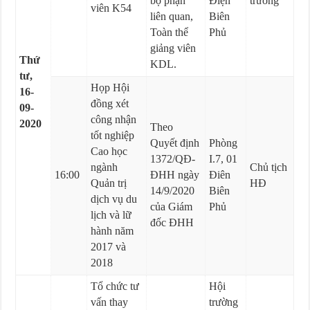
bộ phận
Điện
trưởng
viên K54
liên quan,
Biên
Toàn thể
Phủ
giảng viên
Thứ
KDL.
tư,
Họp Hội
16-
đồng xét
09-
công nhận
2020
Theo
tốt nghiệp
Quyết định
Phòng
Cao học
1372/QĐ-
I.7, 01
ngành
Chủ tịch
16:00
ĐHH ngày
Điên
Quản trị
HĐ
14/9/2020
Biên
dịch vụ du
của Giám
Phủ
lịch và lữ
đốc ĐHH
hành năm
2017 và
2018
Tổ chức tư
Hội
vấn thay
trường