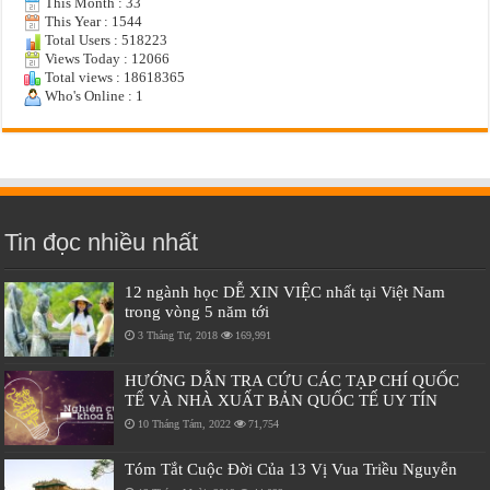
This Month : 33
This Year : 1544
Total Users : 518223
Views Today : 12066
Total views : 18618365
Who's Online : 1
Tin đọc nhiều nhất
12 ngành học DỄ XIN VIỆC nhất tại Việt Nam
trong vòng 5 năm tới
3 Tháng Tư, 2018
169,991
HƯỚNG DẪN TRA CỨU CÁC TẠP CHÍ QUỐC
TẾ VÀ NHÀ XUẤT BẢN QUỐC TẾ UY TÍN
10 Tháng Tám, 2022
71,754
Tóm Tắt Cuộc Đời Của 13 Vị Vua Triều Nguyễn