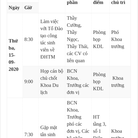
phần
điểm
chủ trì
Ngày
Giờ
Thầy
Làm việc
Cường,
với Tổ Đào
Thầy
Phòng
Phó
tạo công
8:30
Ngọc,
họp
Khoa
Thứ
tác sinh
Thầy Thái,
KDL
trưởng
ba,
viên về
các CV có
15-
ĐHTM
liên quan
09-
2020
Họp cán bộ
BCN
Phòng
chủ chốt
Khoa,
Khoa
9:00
họp
Khoa Du
Trưởng các
trưởng
KDL
lịch
đơn vị
BCN
Khoa,
Trưởng
HT
phó các
tầng 3,
Gặp mặt
đơn vị, Các
số 1
Khoa
7:30
tân sinh