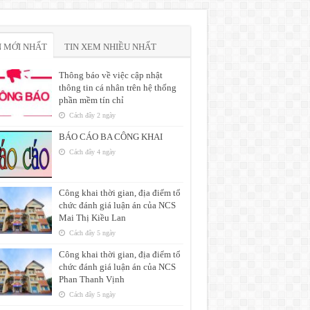
N MỚI NHẤT
TIN XEM NHIỀU NHẤT
Thông báo về việc cập nhật
thông tin cá nhân trên hệ thống
phần mềm tín chỉ
Cách đây 2 ngày
BÁO CÁO BA CÔNG KHAI
Cách đây 4 ngày
Công khai thời gian, địa điểm tổ
chức đánh giá luận án của NCS
Mai Thị Kiều Lan
Cách đây 5 ngày
Công khai thời gian, địa điểm tổ
chức đánh giá luận án của NCS
Phan Thanh Vịnh
Cách đây 5 ngày