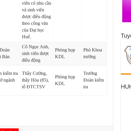
viên có nhu cầu
và sinh viên
được điều động
theo công văn
của Đại học
Tuy
Huế.
Cô Ngọc Anh,
 Đoàn
Phòng họp
Phó Khoa
sinh viên được
t Bản
KDL
trưởng
điều động
 kiểm tra
Thầy Cường,
Trưởng
Phòng họp
ở ngành
thầy Hòa (85),
Đoàn kiểm
KDL
HUH
tổ ĐTCTSV
tra