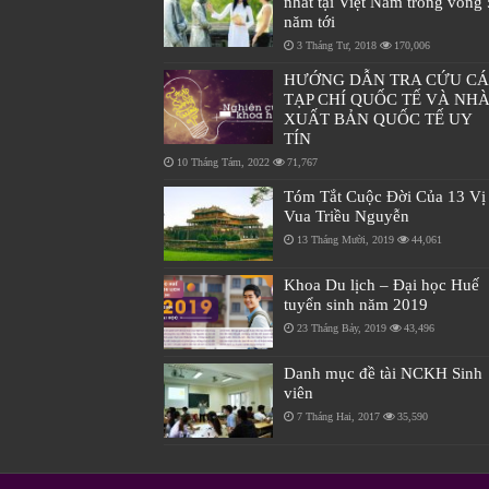
nhất tại Việt Nam trong vòng 
năm tới
3 Tháng Tư, 2018
170,006
HƯỚNG DẪN TRA CỨU C
TẠP CHÍ QUỐC TẾ VÀ NH
XUẤT BẢN QUỐC TẾ UY
TÍN
10 Tháng Tám, 2022
71,767
Tóm Tắt Cuộc Đời Của 13 Vị
Vua Triều Nguyễn
13 Tháng Mười, 2019
44,061
Khoa Du lịch – Đại học Huế
tuyển sinh năm 2019
23 Tháng Bảy, 2019
43,496
Danh mục đề tài NCKH Sinh
viên
7 Tháng Hai, 2017
35,590