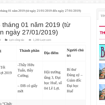
4 tháng 01 năm 2019 (từ ngày 21/01/2019 đến ngày 27/01/2019)
TI
4 tháng 01 năm 2019 (từ
n ngày 27/01/2019)
9
Lịch công tác
1,289 Lượt xem
Người chủ
g
Thành phần
Địa điểm
trì
-Thầy Hữu
 Tết
Bí thư
Tuấn, thầy
Hội trường
ợi 2019
Đảng uỷ –
Cường;
tầng 3, Đại
Giám đốc
học Huế, số
– ĐB có giấy
Đại học
04 Lê Lợi.
mời
Huế
ảo “Chức