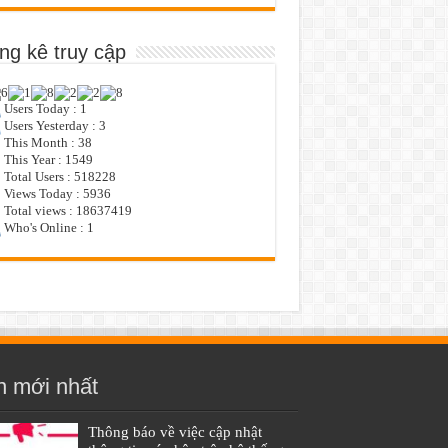
ng kê truy cập
Users Today : 1
Users Yesterday : 3
This Month : 38
This Year : 1549
Total Users : 518228
Views Today : 5936
Total views : 18637419
Who's Online : 1
n mới nhất
Thông báo về việc cập nhật