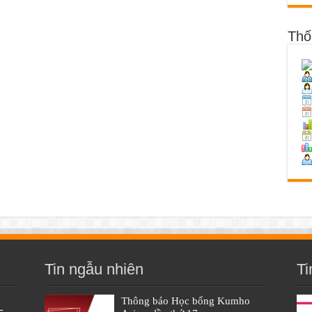
Thố
Tin ngẫu nhiên
Ti
Thông báo Học bổng Kumho