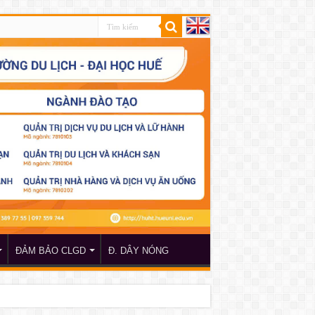
ĐẢM BẢO CLGD
Đ. DÂY NÓNG