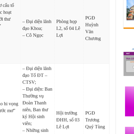
ơ cấu tổ
c hoạt
PGĐ
ới thư
– Đại diện lãnh
Phòng họp
Huỳnh
”
đạo Khoa;
I.2, số 04 Lê
Văn
– Cô Ngọc
Lợi
Chương
– Đại diện lãnh
đạo Tổ ĐT –
CTSV;
– Đại diện: Ban
Thường vụ
Đoàn Thanh
o hi vọng
niên, Ban thư
 ước mơ”
Hội trường
PGĐ
ký Hội sinh
ĐHH, số 03
Trương
viên;
Lê Lợi
Quý Tùng
– Những sinh