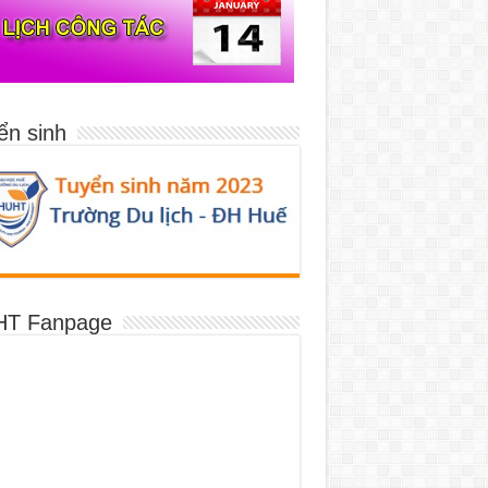
ển sinh
T Fanpage