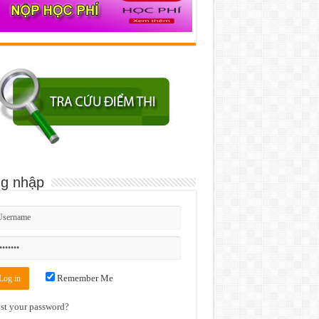
g nhập
Remember Me
st your password?