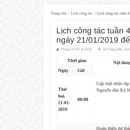
Trang chủ
/
Lịch công tác
/
Lịch công tác tuần 
Lịch công tác tuần 
ngày 21/01/2019 đế
Phòng TCHC & CSVC
18 Tháng Một, 201
Thời gian
Nội dun
Ngày
Giờ
Gặp mặt nhân dịp
Thứ
Nguyên đán Kỷ H
hai,
08:00
21-01-
2019
Hoàn thiện dự th