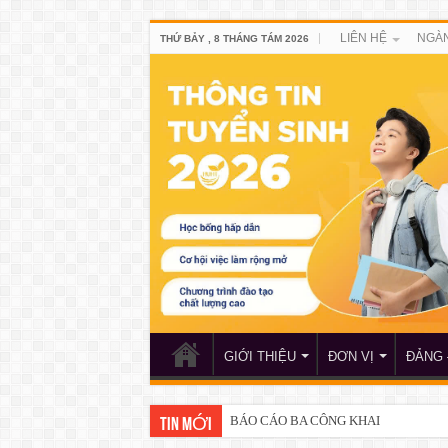
LIÊN HỆ
NGÀN
THỨ BẢY , 8 THÁNG TÁM 2026
GIỚI THIỆU
ĐƠN VỊ
ĐẢNG 
BÁO CÁO BA CÔNG KHAI
TIN MỚI