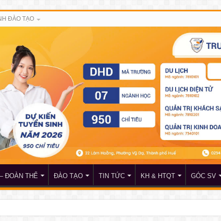
H ĐÀO TẠO
– ĐOÀN THỂ
ĐÀO TẠO
TIN TỨC
KH & HTQT
GÓC SV