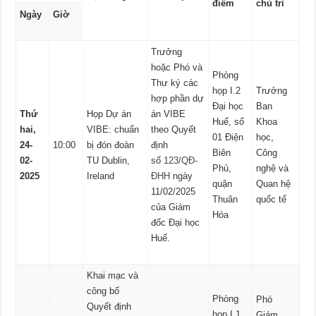
điểm
chủ trì
Ngày
Giờ
Trưởng
hoặc Phó và
Phòng
Thư ký các
họp I.2
Trưởng
hợp phần dự
Đại học
Ban
Thứ
Họp Dự án
án VIBE
Huế, số
Khoa
hai,
VIBE: chuẩn
theo Quyết
01 Điện
học,
24-
10:00
bị đón đoàn
định
Biên
Công
02-
TU Dublin,
số
123/QĐ-
Phủ,
nghệ và
2025
Ireland
ĐHH
ngày
quận
Quan hệ
11/02/2025
Thuân
quốc tế
của Giám
Hóa
đốc Đại học
Huế.
Khai mạc và
công bố
Phòng
Phó
Quyết định
họp I.1,
Giám