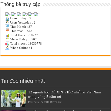
Thống kê truy cập
Users Today : 3
Users Yesterday : 2
This Month : 37
This Year : 1548
Total Users : 518227
Views Today : 8767
Total views : 18630778
Who's Online : 1
Tin đọc nhiều nhất
12 ngành học DỄ XIN VIỆC nhất tại Việt Nam
trong vòng 5 năm tới
3 Tháng Tư, 2018
170,002