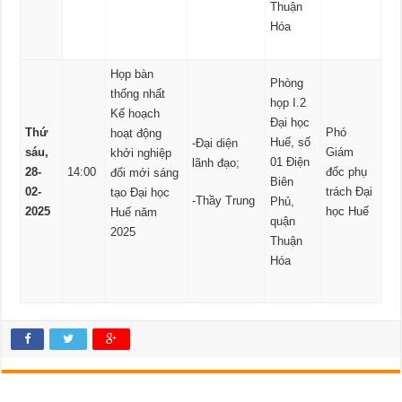
Thuận
Hóa
Họp bàn
Phòng
thống nhất
họp I.2
Kế hoạch
Đại học
Thứ
Phó
hoạt động
Huế, số
-Đại diện
sáu,
Giám
khởi nghiệp
01 Điện
lãnh đạo;
28-
14:00
đốc phụ
đổi mới sáng
Biên
02-
trách Đại
tạo Đại học
-Thầy Trung
Phủ,
2025
học Huế
Huế năm
quận
2025
Thuận
Hóa