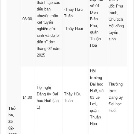
thành lập các
số 01
đốc Phụ
tiểu ban
-Thầy Hữu
Điện
trách,
chuyên môn
Tuấn
08:00
Biên
Chủ tịch
xét tuyển
Phủ,
Hội đồng
-Thầy Hoài
nghiên cứu
quận
tuyển
sinh và dự bị
Thuận
sinh
tiến sĩ đợt
Hóa
tháng 02 năm
2025
Hội
trường
Đại học
Thường
Hội nghị
Huế, số
trực
Đảng ủy Đại
Thầy Hữu
14:00
03 Lê
Đảng ủy
học Huế (lần
Tuấn
Lợi,
Đại học
1)
Thứ
quận
Huế
ba,
Thuận
25-
Hóa
02-