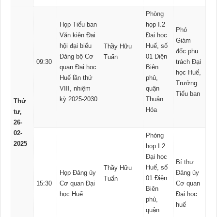
Phòng
Họp Tiểu ban
họp I.2
Phó
Văn kiện Đại
Đại học
Giám
hội đại biểu
Huế, số
Thầy Hữu
đốc phụ
Đảng bộ Cơ
01 Điện
Tuấn
09:30
trách Đại
quan Đại học
Biên
học Huế,
Huế lần thứ
phủ,
Trưởng
VIII, nhiệm
quận
Tiểu ban
kỳ 2025-2030
Thuận
Thứ
Hóa
tư,
26-
02-
Phòng
2025
họp I.2
Đại học
Bí thư
Huế, số
Thầy Hữu
Họp Đảng ủy
Đảng ủy
01 Điện
Tuấn
15:30
Cơ quan Đại
Cơ quan
Biên
học Huế
Đại học
phủ,
huế
quận