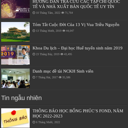
HƯỚNG DẪN TRA CỨU CÁC TẠP CHÍ QUỐC
TẾ VÀ NHÀ XUẤT BẢN QUỐC TẾ UY TÍN
10 Tháng Tám, 2022
71,764
Tóm Tắt Cuộc Đời Của 13 Vị Vua Triều Nguyễn
13 Tháng Mười, 2019
44,047
Khoa Du lịch – Đại học Huế tuyển sinh năm 2019
23 Tháng Bảy, 2019
43,495
Danh mục đề tài NCKH Sinh viên
7 Tháng Hai, 2017
35,586
Tin ngẫu nhiên
THÔNG BÁO HỌC BỔNG PHÚC’S FOND, NĂM
HỌC 2022-2023
6 Tháng Mười, 2022