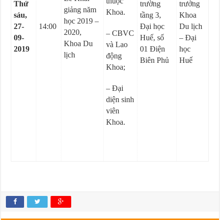
thuộc
Thứ
trường
trưởng
giảng năm
Khoa.
sáu,
tầng 3,
Khoa
học 2019 –
27-
14:00
Đại học
Du lịch
2020,
– CBVC
09-
Huế, số
– Đại
Khoa Du
và Lao
2019
01 Điện
học
lịch
động
Biên Phủ
Huế
Khoa;
– Đại
diện sinh
viên
Khoa.