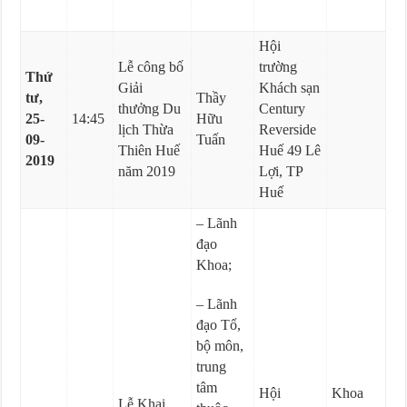
Hội
Lễ công bố
trường
Thứ
Giải
Khách sạn
tư,
Thầy
thưởng Du
Century
25-
14:45
Hữu
lịch Thừa
Reverside
09-
Tuấn
Thiên Huế
Huế 49 Lê
2019
năm 2019
Lợi, TP
Huế
– Lãnh
đạo
Khoa;
– Lãnh
đạo Tổ,
bộ môn,
trung
tâm
Hội
Khoa
Lễ Khai