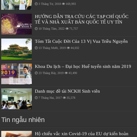
3 Tháng Tư, 2018
169,993
HƯỚNG DẪN TRA CỨU CÁC TẠP CHÍ QUỐC
TẾ VÀ NHÀ XUẤT BẢN QUỐC TẾ UY TÍN
10 Tháng Tám, 2022
71,757
Tóm Tắt Cuộc Đời Của 13 Vị Vua Triều Nguyễn
13 Tháng Mười, 2019
44,032
Khoa Du lịch – Đại học Huế tuyển sinh năm 2019
23 Tháng Bảy, 2019
43,490
Danh mục đề tài NCKH Sinh viên
7 Tháng Hai, 2017
35,578
Tin ngẫu nhiên
Hộ chiếu vắc xin Covid-19 của EU dự kiến hoàn