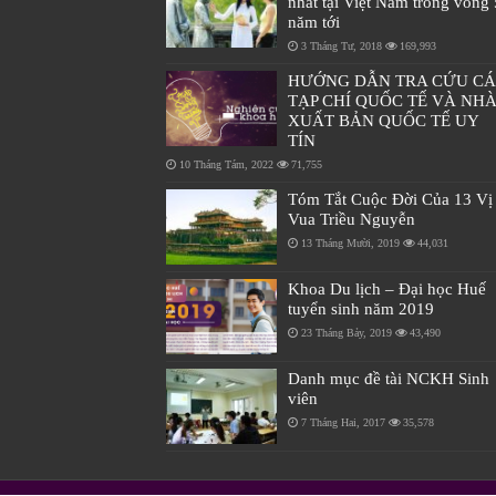
nhất tại Việt Nam trong vòng 
năm tới
3 Tháng Tư, 2018
169,993
HƯỚNG DẪN TRA CỨU C
TẠP CHÍ QUỐC TẾ VÀ NH
XUẤT BẢN QUỐC TẾ UY
TÍN
10 Tháng Tám, 2022
71,755
Tóm Tắt Cuộc Đời Của 13 Vị
Vua Triều Nguyễn
13 Tháng Mười, 2019
44,031
Khoa Du lịch – Đại học Huế
tuyển sinh năm 2019
23 Tháng Bảy, 2019
43,490
Danh mục đề tài NCKH Sinh
viên
7 Tháng Hai, 2017
35,578