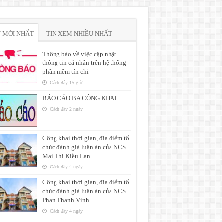
N MỚI NHẤT
TIN XEM NHIỀU NHẤT
Thông báo về việc cập nhật
thông tin cá nhân trên hệ thống
phần mềm tín chỉ
Cách đây 15 giờ
BÁO CÁO BA CÔNG KHAI
Cách đây 2 ngày
Công khai thời gian, địa điểm tổ
chức đánh giá luận án của NCS
Mai Thị Kiều Lan
Cách đây 4 ngày
Công khai thời gian, địa điểm tổ
chức đánh giá luận án của NCS
Phan Thanh Vịnh
Cách đây 4 ngày