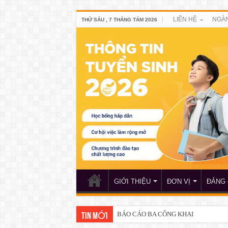
LIÊN HỆ
NGÀN
THỨ SÁU , 7 THÁNG TÁM 2026
GIỚI THIỆU
ĐƠN VỊ
ĐẢNG 
BÁO CÁO BA CÔNG KHAI
TIN MỚI