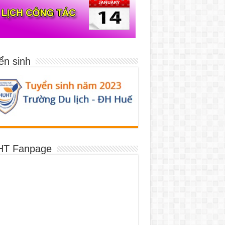
ển sinh
T Fanpage