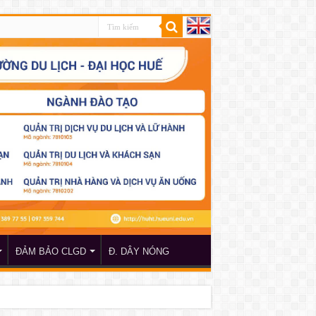
ĐẢM BẢO CLGD
Đ. DÂY NÓNG