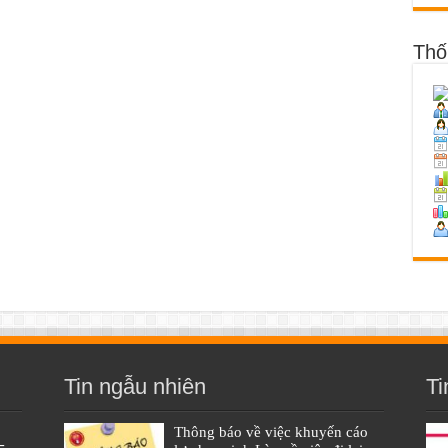
Thố
Tin ngẫu nhiên
Ti
Thông báo về việc khuyến cáo