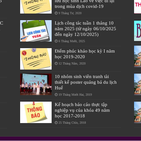
5
lưu học sinh Lào về việc đi lại
trong mùa dịch covid-19
9 Tháng Tư, 2020
ÁC
Lịch công tác tuần 1 tháng 10
À
năm 2025 (từ ngày 06/10/2025
đến ngày 12/10/2025)
6 Tháng Mười, 2025
Điểm phúc khảo học kỳ I năm
học 2019-2020
12 Tháng Năm, 2020
10 nhóm sinh viên tranh tài
thiết kế poster quảng bá du lịch
Huế
19 Tháng Mười Hai, 2019
Kế hoạch báo cáo thực tập
nghiệp vụ của khóa 49 năm
học 2017-2018
25 Tháng Chín, 2018