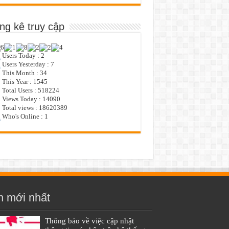
ng kê truy cập
Users Today : 2
Users Yesterday : 7
This Month : 34
This Year : 1545
Total Users : 518224
Views Today : 14090
Total views : 18620389
Who's Online : 1
n mới nhất
Thông báo về việc cập nhật