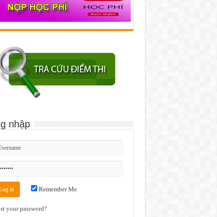
g nhập
Remember Me
st your password?