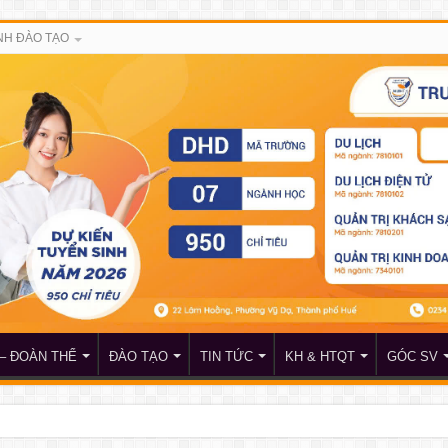
H ĐÀO TẠO
– ĐOÀN THỂ
ĐÀO TẠO
TIN TỨC
KH & HTQT
GÓC SV