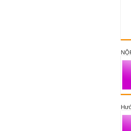
NỘ
Hướ