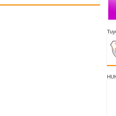
Tuy
HUH