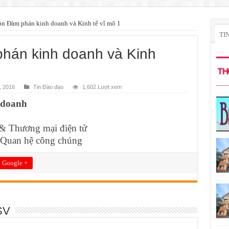
n Đàm phán kinh doanh và Kinh tế vĩ mô 1
TI
hán kinh doanh và Kinh
, 2016
Tin Đào đạo
1,602 Lượt xem
 doanh
 & Thương mại điện tử
 Quan hệ công chúng
Google +
SV