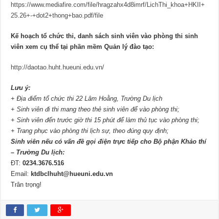
https://www.mediafire.com/file/hragzahx4d8imrf/LichThi_khoa+HKII+
25.26+-+dot2+thong+bao.pdf/file
Kế hoạch tổ chức thi, danh sách sinh viên vào phòng thi sinh
viên xem cụ thể tại phần mềm Quản lý đào tạo:
http://daotao.huht.hueuni.edu.vn/
Lưu ý:
+ Địa điểm tổ chức thi 22 Lâm Hoằng, Trường Du lịch
+ Sinh viên đi thi mang theo thẻ sinh viên để vào phòng thi;
+ Sinh viên đến trước giờ thi 15 phút để làm thủ tục vào phòng thi;
+ Trang phục vào phòng thi lịch sự, theo đúng quy định;
Sinh viên nếu có vấn đề gọi điện trực tiếp cho Bộ phận Khảo thí
– Trường Du lịch:
ĐT:
0234.3676.516
Email:
ktdbclhuht@hueuni.edu.vn
Trân trọng!