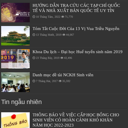
HƯỚNG DẪN TRA CỨU CÁC TẠP CHÍ QUỐC
TẾ VÀ NHÀ XUẤT BẢN QUỐC TẾ UY TÍN
10 Tháng Tám, 2022
71,770
Tóm Tắt Cuộc Đời Của 13 Vị Vua Triều Nguyễn
13 Tháng Mười, 2019
44,067
Khoa Du lịch – Đại học Huế tuyển sinh năm 2019
23 Tháng Bảy, 2019
43,496
Danh mục đề tài NCKH Sinh viên
7 Tháng Hai, 2017
35,592
Tin ngẫu nhiên
THÔNG BÁO VỀ VIỆC CẤP HỌC BỔNG CHO
SINH VIÊN CÓ HOÀN CẢNH KHÓ KHĂN
NĂM HỌC 2022-2023