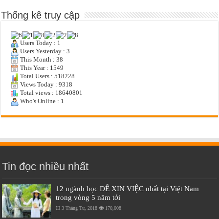
Thống kê truy cập
Users Today : 1
Users Yesterday : 3
This Month : 38
This Year : 1549
Total Users : 518228
Views Today : 9318
Total views : 18640801
Who's Online : 1
Tin đọc nhiều nhất
12 ngành học DỄ XIN VIỆC nhất tại Việt Nam
trong vòng 5 năm tới
3 Tháng Tư, 2018
170,008