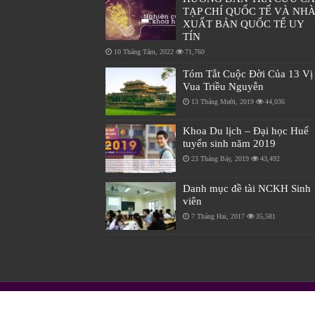
TẠP CHÍ QUỐC TẾ VÀ NH
XUẤT BẢN QUỐC TẾ UY
TÍN
10 Tháng Tám, 2022
71,760
Tóm Tắt Cuộc Đời Của 13 Vị
Vua Triều Nguyễn
13 Tháng Mười, 2019
44,036
Khoa Du lịch – Đại học Huế
tuyển sinh năm 2019
23 Tháng Bảy, 2019
43,492
Danh mục đề tài NCKH Sinh
viên
7 Tháng Hai, 2017
35,581
© Copyright 2026, Trường Du lịch - Đại học Huế