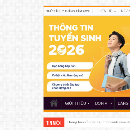
LIÊN HỆ
NGÀN
THỨ SÁU , 7 THÁNG TÁM 2026
GIỚI THIỆU
ĐƠN VỊ
ĐẢNG 
Thông báo của Trung tâm Giáo dục quố
TIN MỚI