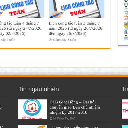
ông tác tuần 4 tháng 7
Lịch công tác tuần 3 tháng 7
26 (từ ngày 27/7/2026
năm 2026 (từ ngày 20/7/2026
ày 02/8/2026)
đến ngày 26/7/2026)
đây 2 tuần
Cách đây 3 tuần
Tin ngẫu nhiên
Ti
CLB Giọt Hồng – Đại hội
5
chuyển giao Ban chủ nhiệm
nhiệm kỳ 2017-2018
30 Tháng Tư, 2017
ÁC
Thông báo tuyển dụng của