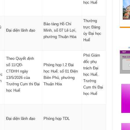
học Huế
Thường
Bảo tàng Hồ Chí
ủ
trực Đảng
Đại diện lãnh đạo
Minh, số 07 Lê Lợi,
ủy Đại học
phường Thuận Hóa
Huế
Phó Giám
Theo Quyết định
đốc phụ
số
11/QĐ-
Phòng họp I.2 Đại
trách Đại
CTĐHH
ngày
học Huế; số 01 Điện
ực
học Huế,
13/5/2026 của
Biên Phủ, phường
h
Trưởng
Trưởng Cụm thi Đại
Thuận Hóa
Cụm thi Đại
học Huế
học Huế
Đại diện lãnh đạo
Phòng họp TDL