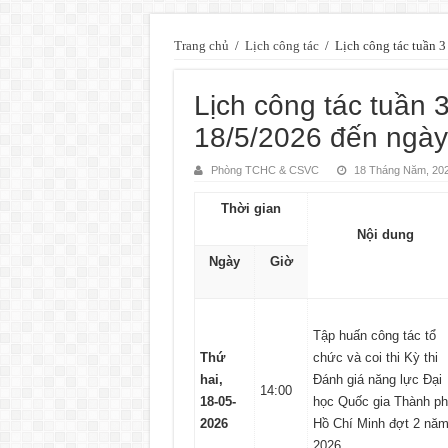
Trang chủ
/
Lịch công tác
/
Lịch công tác tuần 
Lịch công tác tuần 
18/5/2026 đến ngày
Phòng TCHC & CSVC
18 Tháng Năm, 20
Thời gian
Nội dung
Ngày
Giờ
Tập huấn công tác tổ
Thứ
chức và coi thi Kỳ thi
hai,
Đánh giá năng lực Đại
14:00
18-05-
học Quốc gia Thành p
2026
Hồ Chí Minh đợt 2 nă
2026