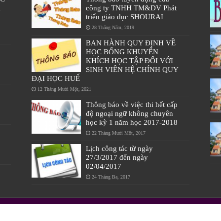
À
công ty TNHH TM&DV Phát
triển giáo dục SHOURAI
28 Tháng Năm, 2019
BAN HÀNH QUY ĐỊNH VỀ
HỌC BỔNG KHUYẾN
KHÍCH HỌC TẬP ĐỐI VỚI
SINH VIÊN HỆ CHÍNH QUY
ĐẠI HỌC HUẾ
12 Tháng Mười Một, 2021
Thông báo về việc thi hết cấp
độ ngoại ngữ không chuyên
học kỳ 1 năm học 2017-2018
22 Tháng Mười Một, 2017
Lịch công tác từ ngày
27/3/2017 đến ngày
02/04/2017
24 Tháng Ba, 2017
Địa chỉ: 22 Lâm Hoằng, TP Huế|Điện thoại: 0234.3