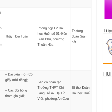
g
n
Phòng họp I.2 Đại
Tuy
Trưởng
học Huế, số 01 Điện
Thầy Hữu Tuấn
đoàn Giám
Biên Phủ, phường
sát
ệm
Thuận Hóa
HUH
– Đại biểu mời (Có
giấy mời riêng);
Sân cỏ nhân tạo
Trường THPT Chi
Bí thư Đoàn
– Các đội bóng
Lăng, số 47 Đại Cồ
Đại học Huế
tham gia giải;
Việt, phường An Cựu