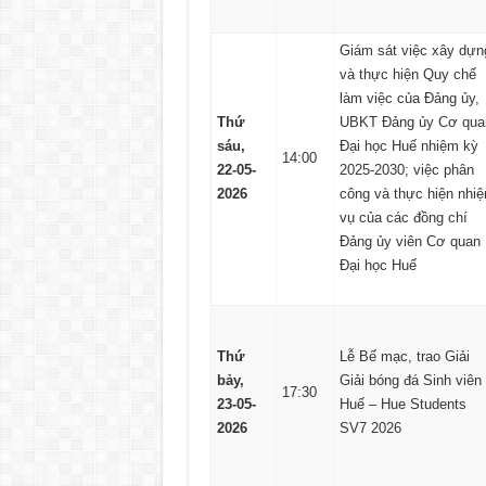
Giám sát việc xây dựn
và thực hiện Quy chế
làm việc của Đảng ủy,
Thứ
UBKT Đảng ủy Cơ qua
sáu,
Đại học Huế nhiệm kỳ
14:00
22-05-
2025-2030; việc phân
2026
công và thực hiện nhi
vụ của các đồng chí
Đảng ủy viên Cơ quan
Đại học Huế
Thứ
Lễ Bế mạc, trao Giải
bảy,
Giải bóng đá Sinh viên
17:30
23-05-
Huế – Hue Students
2026
SV7 2026