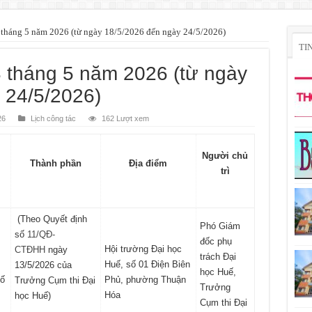
3 tháng 5 năm 2026 (từ ngày 18/5/2026 đến ngày 24/5/2026)
TI
3 tháng 5 năm 2026 (từ ngày
 24/5/2026)
26
Lịch công tác
162 Lượt xem
Người chủ
Thành phần
Địa điểm
trì
(Theo Quyết định
Phó Giám
số
11/QĐ-
đốc phụ
Hội trường Đại học
CTĐHH
ngày
trách Đại
Huế, số 01 Điện Biên
13/5/2026 của
học Huế,
hố
Phủ, phường Thuận
Trưởng Cụm thi Đại
Trưởng
m
Hóa
học Huế)
Cụm thi Đại