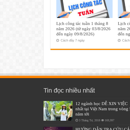
Lịch công tác tuần 1 tháng 8
Lịch c
năm 2026 (từ ngày 03/8/2026
năm 20
đến ngày 09/8/2026)
đến ng
Cách đây 7 ngày
Cách 
Tin đọc nhiều nhất
12 ngành học DỄ XIN VIỆC
nhất tại Việt Nam trong vòng 
năm tới
3 Tháng Tư, 2018
169,997
HƯỚNG DẪN TRA CỨU C