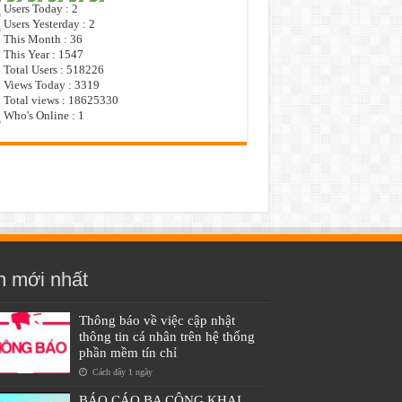
Users Today : 2
Users Yesterday : 2
This Month : 36
This Year : 1547
Total Users : 518226
Views Today : 3319
Total views : 18625330
Who's Online : 1
n mới nhất
Thông báo về việc cập nhật
thông tin cá nhân trên hệ thống
phần mềm tín chỉ
Cách đây 1 ngày
BÁO CÁO BA CÔNG KHAI