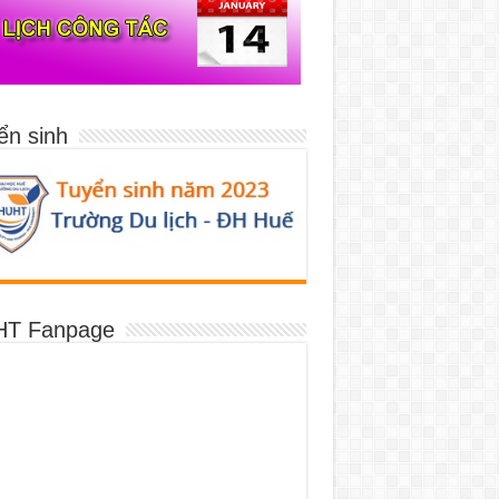
ển sinh
T Fanpage