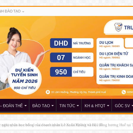
H ĐÀO TẠO
– ĐOÀN THỂ
ĐÀO TẠO
TIN TỨC
KH & HTQT
GÓC SV
c phòng và an ninh về việc học tập môn học GDQPAN Khóa 258