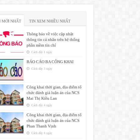
N MỚI NHẤT
TIN XEM NHIỀU NHẤT
Thông báo về việc cập nhật
thông tin cá nhân trên hệ thống
phần mềm tín chỉ
Cách đây 1 ngày
BÁO CÁO BA CÔNG KHAI
Cách đây 3 ngày
Công khai thời gian, địa điểm tổ
chức đánh giá luận án của NCS
Mai Thị Kiều Lan
Cách đây 4 ngày
Công khai thời gian, địa điểm tổ
chức đánh giá luận án của NCS
Phan Thanh Vịnh
Cách đây 4 ngày