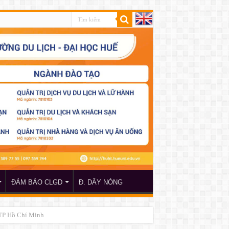
ĐẢM BẢO CLGD
Đ. DÂY NÓNG