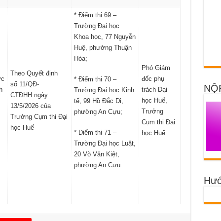
* Điểm thi 69 –
Trường Đại học
Khoa học, 77 Nguyễn
Huệ, phường Thuận
Hóa;
Phó Giám
Theo Quyết định
ực
đốc phụ
* Điểm thi 70 –
số
11/QĐ-
NỘ
h
trách Đại
Trường Đại học Kinh
CTĐHH
ngày
học Huế,
tế, 99 Hồ Đắc Di,
13/5/2026 của
Trưởng
phường An Cựu;
Trưởng Cụm thi Đại
Cụm thi Đại
học Huế
* Điểm thi 71 –
học Huế
Trường Đại học Luật,
20 Võ Văn Kiệt,
phường An Cựu.
Hướ