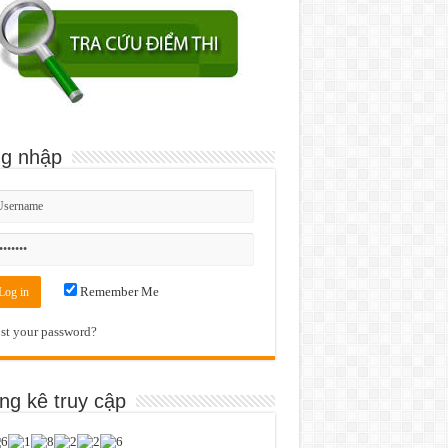
g nhập
Remember Me
st your password?
ng kê truy cập