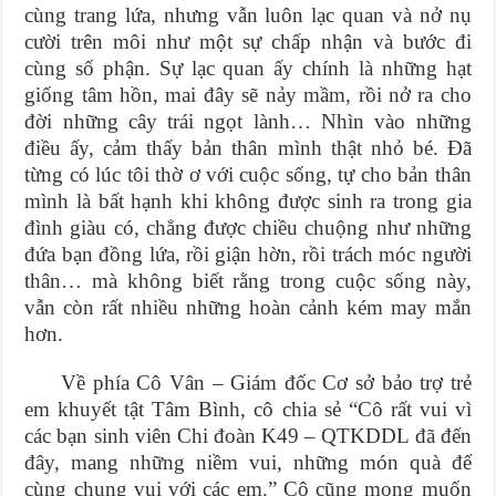
cùng trang lứa, nhưng vẫn luôn lạc quan và nở nụ
cười trên môi như một sự chấp nhận và bước đi
cùng số phận. Sự lạc quan ấy chính là những hạt
giống tâm hồn, mai đây sẽ nảy mầm, rồi nở ra cho
đời những cây trái ngọt lành…
Nhìn vào những
điều ấy, cảm thấy bản thân mình thật nhỏ bé. Đã
từng có lúc tôi thờ ơ với cuộc sống, tự cho bản thân
mình là bất hạnh khi không được sinh ra trong gia
đình giàu có, chẳng được chiều chuộng như những
đứa bạn đồng lứa, rồi giận hờn, rồi trách móc người
thân… mà không biết rằng trong cuộc sống này,
vẫn còn rất nhiều những hoàn cảnh kém may mắn
hơn.
Về phía Cô Vân – Giám đốc Cơ sở bảo trợ trẻ
em khuyết tật Tâm Bình, cô chia sẻ “Cô rất vui vì
các bạn sinh viên Chi đoàn K49 – QTKDDL đã đến
đây, mang những niềm vui, những món quà để
cùng chung vui với các em.” Cô cũng mong muốn