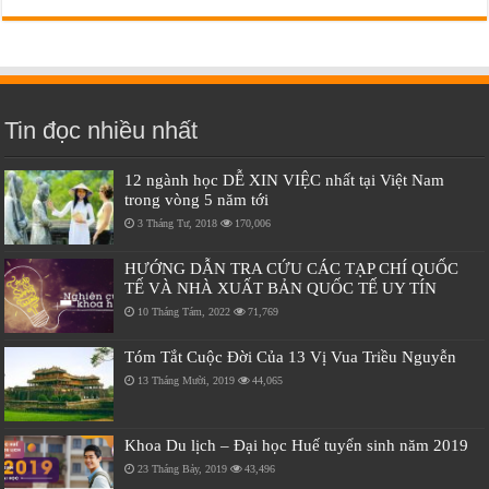
Tin đọc nhiều nhất
12 ngành học DỄ XIN VIỆC nhất tại Việt Nam
trong vòng 5 năm tới
3 Tháng Tư, 2018
170,006
HƯỚNG DẪN TRA CỨU CÁC TẠP CHÍ QUỐC
TẾ VÀ NHÀ XUẤT BẢN QUỐC TẾ UY TÍN
10 Tháng Tám, 2022
71,769
Tóm Tắt Cuộc Đời Của 13 Vị Vua Triều Nguyễn
13 Tháng Mười, 2019
44,065
Khoa Du lịch – Đại học Huế tuyển sinh năm 2019
23 Tháng Bảy, 2019
43,496