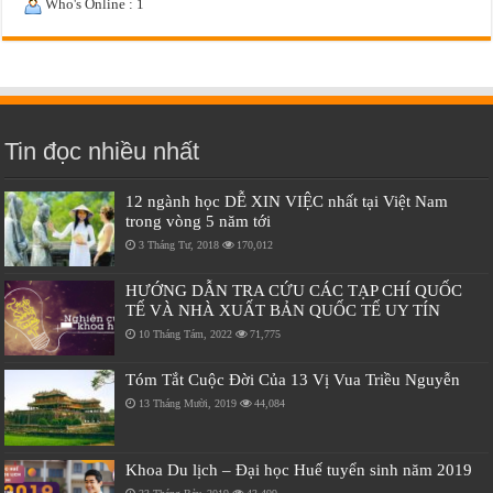
Who's Online : 1
Tin đọc nhiều nhất
12 ngành học DỄ XIN VIỆC nhất tại Việt Nam
trong vòng 5 năm tới
3 Tháng Tư, 2018
170,012
HƯỚNG DẪN TRA CỨU CÁC TẠP CHÍ QUỐC
TẾ VÀ NHÀ XUẤT BẢN QUỐC TẾ UY TÍN
10 Tháng Tám, 2022
71,775
Tóm Tắt Cuộc Đời Của 13 Vị Vua Triều Nguyễn
13 Tháng Mười, 2019
44,084
Khoa Du lịch – Đại học Huế tuyển sinh năm 2019