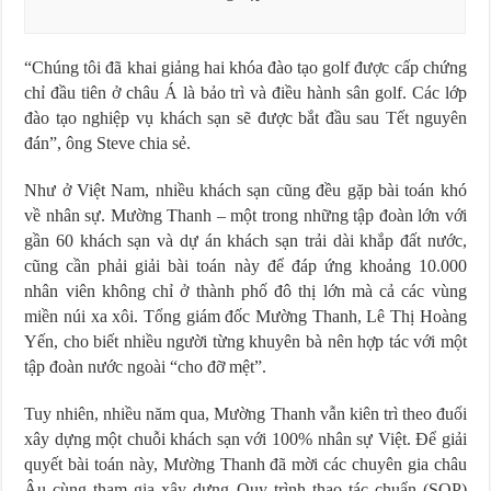
“Chúng tôi đã khai giảng hai khóa đào tạo golf được cấp chứng
chỉ đầu tiên ở châu Á là bảo trì và điều hành sân golf. Các lớp
đào tạo nghiệp vụ khách sạn sẽ được bắt đầu sau Tết nguyên
đán”, ông Steve chia sẻ.
Như ở Việt Nam, nhiều khách sạn cũng đều gặp bài toán khó
về nhân sự. Mường Thanh – một trong những tập đoàn lớn với
gần 60 khách sạn và dự án khách sạn trải dài khắp đất nước,
cũng cần phải giải bài toán này để đáp ứng khoảng 10.000
nhân viên không chỉ ở thành phố đô thị lớn mà cả các vùng
miền núi xa xôi. Tổng giám đốc Mường Thanh, Lê Thị Hoàng
Yến, cho biết nhiều người từng khuyên bà nên hợp tác với một
tập đoàn nước ngoài “cho đỡ mệt”.
Tuy nhiên, nhiều năm qua, Mường Thanh vẫn kiên trì theo đuổi
xây dựng một chuỗi khách sạn với 100% nhân sự Việt. Để giải
quyết bài toán này, Mường Thanh đã mời các chuyên gia châu
Âu cùng tham gia xây dựng Quy trình thao tác chuẩn (SOP)