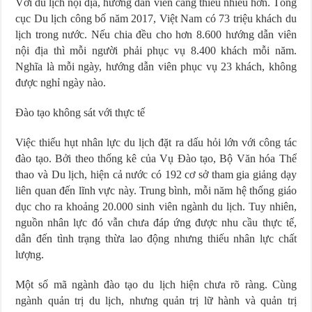
Với du lịch nội địa, hướng dẫn viên càng thiếu nhiều hơn. Tổng
cục Du lịch công bố năm 2017, Việt Nam có 73 triệu khách du
lịch trong nước. Nếu chia đều cho hơn 8.600 hướng dẫn viên
nội địa thì mỗi người phải phục vụ 8.400 khách mỗi năm.
Nghĩa là mỗi ngày, hướng dẫn viên phục vụ 23 khách, không
được nghỉ ngày nào.
Đào tạo không sát với thực tế
Việc thiếu hụt nhân lực du lịch đặt ra dấu hỏi lớn với công tác
đào tạo. Bởi theo thống kê của Vụ Đào tạo, Bộ Văn hóa Thể
thao và Du lịch, hiện cả nước có 192 cơ sở tham gia giảng dạy
liên quan đến lĩnh vực này. Trung bình, mỗi năm hệ thống giáo
dục cho ra khoảng 20.000 sinh viên ngành du lịch. Tuy nhiên,
nguồn nhân lực đó vẫn chưa đáp ứng được nhu cầu thực tế,
dẫn đến tình trạng thừa lao động nhưng thiếu nhân lực chất
lượng.
Một số mã ngành đào tạo du lịch hiện chưa rõ ràng. Cùng
ngành quản trị du lịch, nhưng quản trị lữ hành và quản trị