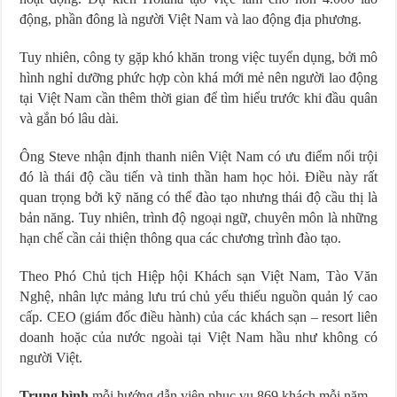
động, phần đông là người Việt Nam và lao động địa phương.
Tuy nhiên, công ty gặp khó khăn trong việc tuyển dụng, bởi mô
hình nghỉ dưỡng phức hợp còn khá mới mẻ nên người lao động
tại Việt Nam cần thêm thời gian để tìm hiểu trước khi đầu quân
và gắn bó lâu dài.
Ông Steve nhận định thanh niên Việt Nam có ưu điểm nổi trội
đó là thái độ cầu tiến và tinh thần ham học hỏi. Điều này rất
quan trọng bởi kỹ năng có thể đào tạo nhưng thái độ cầu thị là
bản năng. Tuy nhiên, trình độ ngoại ngữ, chuyên môn là những
hạn chế cần cải thiện thông qua các chương trình đào tạo.
Theo Phó Chủ tịch Hiệp hội Khách sạn Việt Nam, Tào Văn
Nghệ, nhân lực mảng lưu trú chủ yếu thiếu nguồn quản lý cao
cấp. CEO (giám đốc điều hành) của các khách sạn – resort liên
doanh hoặc của nước ngoài tại Việt Nam hầu như không có
người Việt.
Trung bình
mỗi hướng dẫn viên phục vụ 869 khách mỗi năm