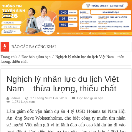
BÁO CÁO BA CÔNG KHAI
Thông báo về việc xét chọn sinh viên đề nghị nhận học bổng của doanh 
Trang chủ
/
Đọc báo giùm bạn
/
Nghịch lý nhân lực du lịch Việt Nam – thừa
lượng, thiếu chất
Nghịch lý nhân lực du lịch Việt
Nam – thừa lượng, thiếu chất
admin
27 Tháng Mười Hai, 2018
Đọc báo giùm bạn
1,271 Lượt xem
Làm giám đốc vận hành dự án 4 tỷ USD Hoiana tại Nam Hội
An, ông Steve Wolstenholme, cho biết công ty muốn tìm nhân
sự người Việt nắm giữ vị trí lãnh đạo cấp cao khi dự án đi vào
hoạt động. Dự kiến Hoiana tạo việc làm cho hơn 4.000 lao