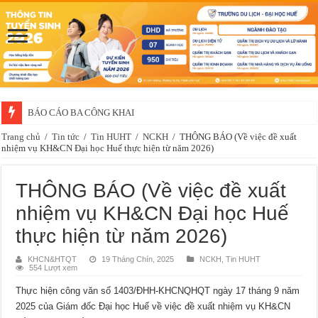
BÁO CÁO BA CÔNG KHAI
Trang chủ
/
Tin tức
/
Tin HUHT
/
NCKH
/
THÔNG BÁO (Về việc đề xuất
nhiệm vụ KH&CN Đại học Huế thực hiện từ năm 2026)
THÔNG BÁO (Về việc đề xuất
nhiệm vụ KH&CN Đại học Huế
thực hiện từ năm 2026)
KHCN&HTQT
19 Tháng Chín, 2025
NCKH
,
Tin HUHT
554 Lượt xem
Thực hiện công văn số 1403/ĐHH-KHCNQHQT ngày 17 tháng 9 năm
2025 của Giám đốc Đại học Huế về việc đề xuất nhiệm vụ KH&CN