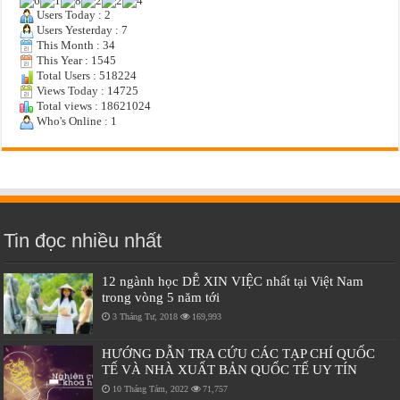
Users Today : 2
Users Yesterday : 7
This Month : 34
This Year : 1545
Total Users : 518224
Views Today : 14725
Total views : 18621024
Who's Online : 1
Tin đọc nhiều nhất
12 ngành học DỄ XIN VIỆC nhất tại Việt Nam
trong vòng 5 năm tới
3 Tháng Tư, 2018
169,993
HƯỚNG DẪN TRA CỨU CÁC TẠP CHÍ QUỐC
TẾ VÀ NHÀ XUẤT BẢN QUỐC TẾ UY TÍN
10 Tháng Tám, 2022
71,757