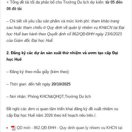
+ Tổng đề tài tối đa phân bổ cho Trường Du lịch dự kiến:
từ
05 đến
08 đề tài
–
Chi tiết về yêu cầu sản phẩm và mức kinh phí:
tham khảo trang
sau hoặc tham chiếu ở Quy định về quản lý nhiệm vụ KH&CN tại Đại
học Huế ban hành theo Quyết định số 862/QĐ-ĐHH ngày 23/6/2023
của Giám đốc Đại học Huế.
2. Đăng ký các dự án sản xuất thử nhiệm và ươm tạo cấp Đại
học Huế
– Đăng ký theo mẫu giấy (kèm theo)
– Thời gian: đến hết ngày
20/10/2025
– Nơi nhận: Phòng KHCN&QHQT,Trường Du lịch
Đề nghị các đơn vị quan tâm triển khai đăng ký đề xuất nhiệm vụ
cấp Đại học Huế năm 2026 theo kế hoạch nêu trên./.
QD mới - 862.QĐ.ĐHH - Quy dinh quan ly nhiem vụ KHCN tại