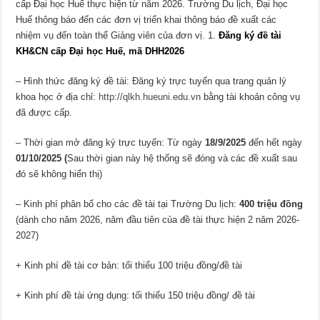
cấp Đại học Huế thực hiện từ năm 2026. Trường Du lịch, Đại học
Huế thông báo đến các đơn vị triển khai thông báo đề xuất các
nhiệm vụ đến toàn thể Giảng viên của đơn vị. 1.
Đăng ký đề tài
KH&CN cấp Đại học Huế, mã DHH2026
– Hình thức đăng ký đề tài: Đăng ký trực tuyến qua trang quản lý
khoa học ở địa chỉ:
http://qlkh.hueuni.edu.vn
bằng tài khoản công vụ
đã được cấp.
– Thời gian mở đăng ký trực tuyến: Từ ngày
18/9/2025
đến hết ngày
01/10/2025 (
Sau thời gian này hệ thống sẽ đóng và các đề xuất sau
đó sẽ không hiển thị)
– Kinh phí phân bổ cho các đề tài tại Trường Du lịch:
400 triệu đồng
(dành cho năm 2026, năm đầu tiên của đề tài thực hiện 2 năm 2026-
2027)
+ Kinh phí đề tài cơ bản: tối thiểu 100 triệu đồng/đề tài
+ Kinh phí đề tài ứng dụng: tối thiểu 150 triệu đồng/ đề tài