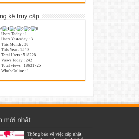
ng kê truy cập
Users Today : 1
Users Yesterday : 3
This Month : 38
This Year : 1549
Total Users : 518228
Views Today : 242
Total views : 18631725
Who's Online : 1
n mới nhất
Thông báo về việc cập nhật