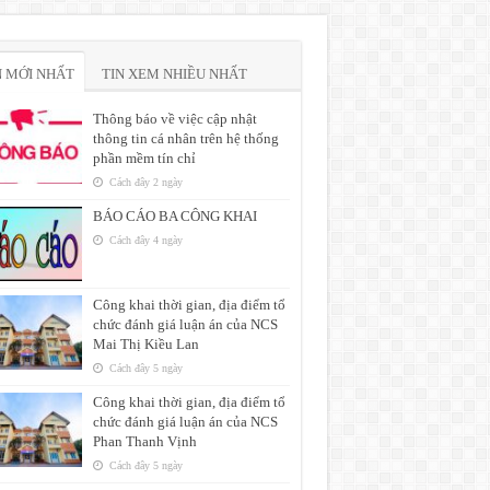
N MỚI NHẤT
TIN XEM NHIỀU NHẤT
Thông báo về việc cập nhật
thông tin cá nhân trên hệ thống
phần mềm tín chỉ
Cách đây 2 ngày
BÁO CÁO BA CÔNG KHAI
Cách đây 4 ngày
Công khai thời gian, địa điểm tổ
chức đánh giá luận án của NCS
Mai Thị Kiều Lan
Cách đây 5 ngày
Công khai thời gian, địa điểm tổ
chức đánh giá luận án của NCS
Phan Thanh Vịnh
Cách đây 5 ngày