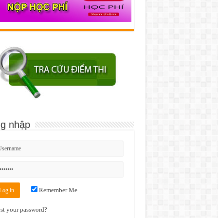
g nhập
Remember Me
st your password?