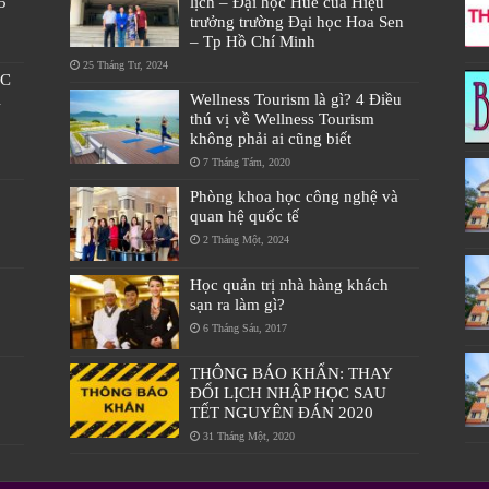
5
lịch – Đại học Huế của Hiệu
trưởng trường Đại học Hoa Sen
– Tp Hồ Chí Minh
25 Tháng Tư, 2024
ÁC
À
Wellness Tourism là gì? 4 Điều
thú vị về Wellness Tourism
không phải ai cũng biết
7 Tháng Tám, 2020
Phòng khoa học công nghệ và
quan hệ quốc tế
2 Tháng Một, 2024
Học quản trị nhà hàng khách
sạn ra làm gì?
6 Tháng Sáu, 2017
THÔNG BÁO KHẨN: THAY
ĐỔI LỊCH NHẬP HỌC SAU
TẾT NGUYÊN ĐÁN 2020
31 Tháng Một, 2020