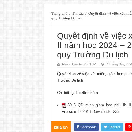
Trang chủ
/
Tin tức
/
Quyết định về việc xét miễ
quy Trường Du lịch
Quyết định về việc 
II năm học 2024 – 2
quy Trường Du lịch
Phòng Đào tạo & CTSV
7 Tháng Bảy, 202
Quyết định về việc xét miễn, giảm học phí 
Trường Du lịch
Chi tiết tại file đính kèm
30_5_QD_mien_giam_hoc_phi_HK_II_
File size:
862 KB
Downloads:
233
Facebook
Twitter
Chia sẽ