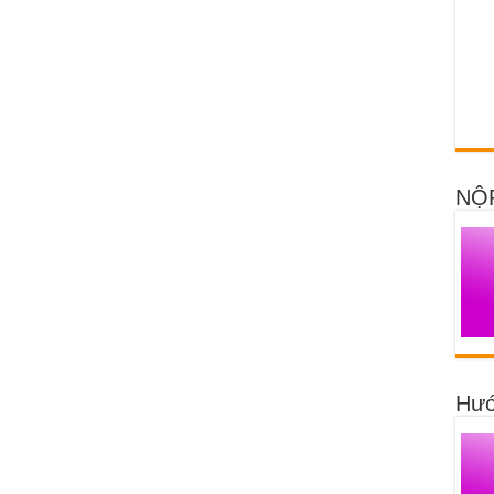
NỘ
Hướ