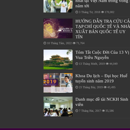
nhất tại Việt Nam trong vòng 
năm tới
3 Tháng Tư, 2018
170,002
HƯỚNG DẪN TRA CỨU C
TẠP CHÍ QUỐC TẾ VÀ NH
XUẤT BẢN QUỐC TẾ UY
TÍN
10 Tháng Tám, 2022
71,764
Tóm Tắt Cuộc Đời Của 13 Vị
Vua Triều Nguyễn
13 Tháng Mười, 2019
44,049
Khoa Du lịch – Đại học Huế
tuyển sinh năm 2019
23 Tháng Bảy, 2019
43,495
Danh mục đề tài NCKH Sinh
viên
7 Tháng Hai, 2017
35,586