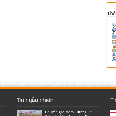
Thố
Tin ngẫu nhiên
Ti
Chuyến ghé thăm Trường Du