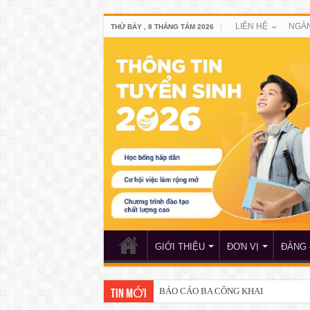
LIÊN HỆ
NGÀN
THỨ BẢY , 8 THÁNG TÁM 2026
GIỚI THIỆU
ĐƠN VỊ
ĐẢNG 
BÁO CÁO BA CÔNG KHAI
TIN MỚI