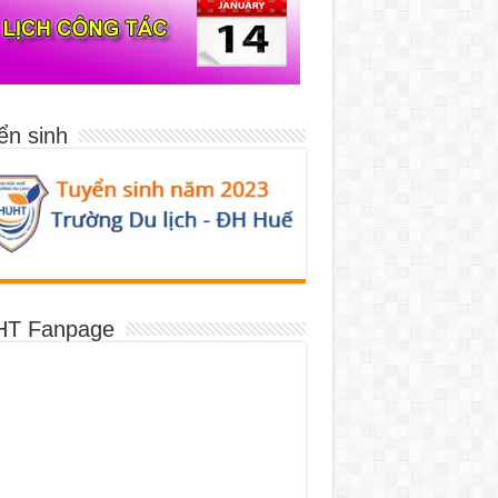
ển sinh
T Fanpage