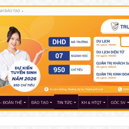
H ĐÀO TẠO
– ĐOÀN THỂ
ĐÀO TẠO
TIN TỨC
KH & HTQT
GÓC SV