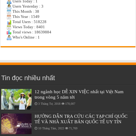
Users Today : 1
Users Yesterday : 3
This Month : 38
This Year : 1549
Total Users : 518228
Views Today : 8401
Total views : 18639884
Who's Online : 1
Tin đọc nhiều nhất
12 ngành học DỄ XIN VIỆC nhất tại Việt Nam
trong vòng 5 năm tới
3 Tháng Tư, 2018
170,007
HƯỚNG DẪN TRA CỨU CÁC TẠP CHÍ QUỐC
TẾ VÀ NHÀ XUẤT BẢN QUỐC TẾ UY TÍN
10 Tháng Tám, 2022
71,769