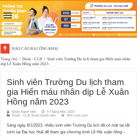
BÁO CÁO BA CÔNG KHAI
Thông báo về việc xét chọn sinh viên đề nghị nhận học bổng của doanh 
Trang chủ
/
Đoàn - CLB
/
Sinh viên Trường Du lịch tham gia Hiến máu nhân
dịp Lễ Xuân Hồng năm 2023
Sinh viên Trường Du lịch tham
gia Hiến máu nhân dịp Lễ Xuân
Hồng năm 2023
Đoàn thanh niên
9 Tháng Một, 2023
Đoàn - CLB
,
Đoàn thanh niên
864 Lượt xem
Sáng ngày 8/1/2023, nhiều sinh viên Trường Du lịch đã có mặt tại rất
sớm tại Đại học Huế để tham gia chương trình Lễ Hội xuân hồng –