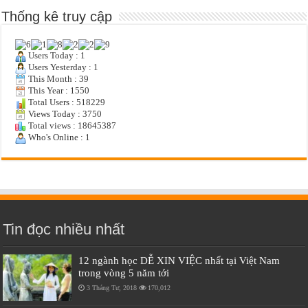
Thống kê truy cập
Users Today : 1
Users Yesterday : 1
This Month : 39
This Year : 1550
Total Users : 518229
Views Today : 3750
Total views : 18645387
Who's Online : 1
Tin đọc nhiều nhất
12 ngành học DỄ XIN VIỆC nhất tại Việt Nam
trong vòng 5 năm tới
3 Tháng Tư, 2018
170,012