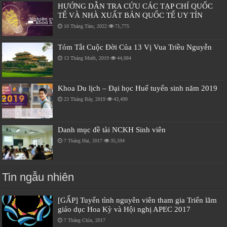
HƯỚNG DẪN TRA CỨU CÁC TẠP CHÍ QUỐC
TẾ VÀ NHÀ XUẤT BẢN QUỐC TẾ UY TÍN
10 Tháng Tám, 2022
71,775
Tóm Tắt Cuộc Đời Của 13 Vị Vua Triều Nguyễn
13 Tháng Mười, 2019
44,084
Khoa Du lịch – Đại học Huế tuyển sinh năm 2019
23 Tháng Bảy, 2019
43,499
Danh mục đề tài NCKH Sinh viên
7 Tháng Hai, 2017
35,594
Tin ngẫu nhiên
[GẤP] Tuyển tình nguyên viên tham gia Triển lãm
giáo dục Hoa Kỳ và Hội nghị APEC 2017
7 Tháng Chín, 2017