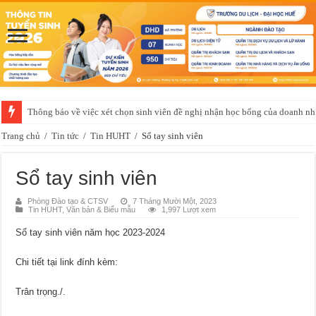
Thông báo về việc xét chọn sinh viên đề nghị nhận học bổng của doanh 
Thông báo của Trung tâm Giáo dục quốc phòng và an ninh về việc học t
Trang chủ
/
Tin tức
/
Tin HUHT
/
Sổ tay sinh viên
Sổ tay sinh viên
Phòng Đào tạo & CTSV
7 Tháng Mười Một, 2023
Tin HUHT
,
Văn bản & Biểu mẫu
1,997 Lượt xem
Sổ tay sinh viên năm học 2023-2024
Chi tiết tại link đính kèm:
Trân trọng./.