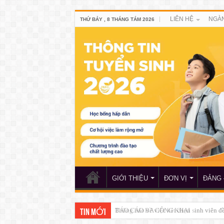
LIÊN HỆ
NGÀN
THỨ BẢY , 8 THÁNG TÁM 2026
GIỚI THIỆU
ĐƠN VỊ
ĐẢNG 
Thông báo về việc xét chọn sinh viên 
TIN MỚI