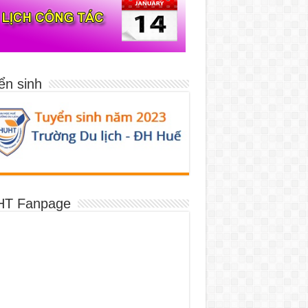
ển sinh
T Fanpage