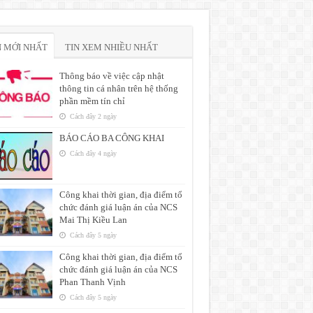
N MỚI NHẤT
TIN XEM NHIỀU NHẤT
Thông báo về việc cập nhật
thông tin cá nhân trên hệ thống
phần mềm tín chỉ
Cách đây 2 ngày
BÁO CÁO BA CÔNG KHAI
Cách đây 4 ngày
Công khai thời gian, địa điểm tổ
chức đánh giá luận án của NCS
Mai Thị Kiều Lan
Cách đây 5 ngày
Công khai thời gian, địa điểm tổ
chức đánh giá luận án của NCS
Phan Thanh Vịnh
Cách đây 5 ngày