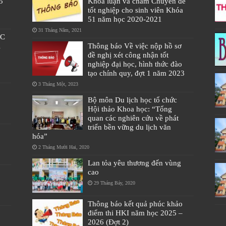
5
Khóa luận và chấm Chuyên đề
tốt nghiệp cho sinh viên Khóa
51 năm học 2020-2021
31 Tháng Năm, 2021
ÁC
À
Thông báo Về việc nộp hồ sơ
đề nghị xét công nhận tốt
nghiệp đại học, hình thức đào
tạo chính quy, đợt 1 năm 2023
3 Tháng Một, 2023
Bộ môn Du lịch học tổ chức
Hội thảo Khoa học: “Tổng
quan các nghiên cứu về phát
triển bền vững du lịch văn
hóa”
2 Tháng Mười Hai, 2020
Lan tỏa yêu thương đến vùng
cao
29 Tháng Bảy, 2020
Thông báo kết quả phúc khảo
điểm thi HKI năm học 2025 –
2026 (Đợt 2)