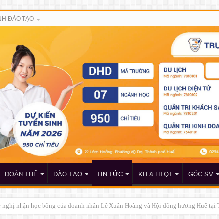
H ĐÀO TẠO
– ĐOÀN THỂ
ĐÀO TẠO
TIN TỨC
KH & HTQT
GÓC SV
đề nghị nhận học bổng của doanh nhân Lê Xuân Hoàng và Hội đồng hương Huế tại