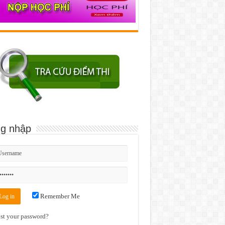
g nhập
Remember Me
st your password?