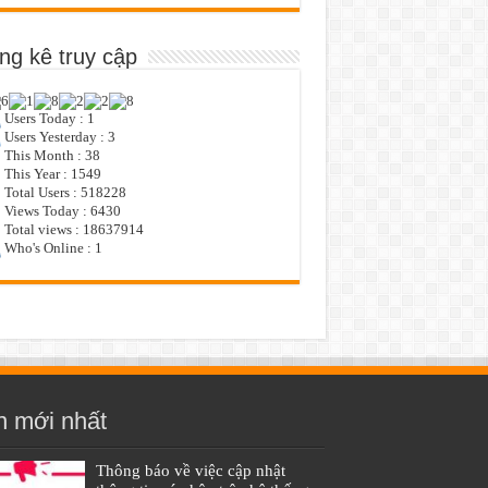
ng kê truy cập
Users Today : 1
Users Yesterday : 3
This Month : 38
This Year : 1549
Total Users : 518228
Views Today : 6430
Total views : 18637914
Who's Online : 1
n mới nhất
Thông báo về việc cập nhật