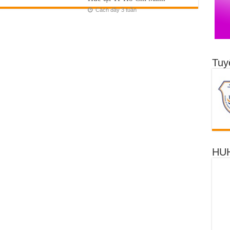
Cách đây 3 tuần
Tuy
HUH