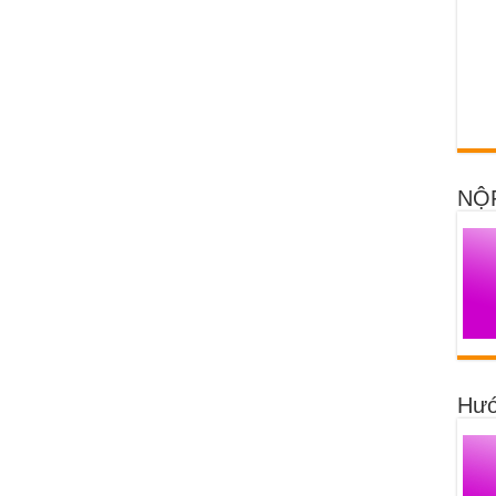
NỘ
Hướ