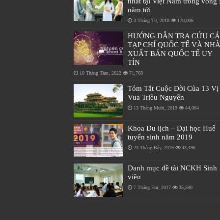
nhất tại Việt Nam trong vòng 
năm tới
3 Tháng Tư, 2018
170,006
HƯỚNG DẪN TRA CỨU C
TẠP CHÍ QUỐC TẾ VÀ NH
XUẤT BẢN QUỐC TẾ UY
TÍN
10 Tháng Tám, 2022
71,768
Tóm Tắt Cuộc Đời Của 13 Vị
Vua Triều Nguyễn
13 Tháng Mười, 2019
44,064
Khoa Du lịch – Đại học Huế
tuyển sinh năm 2019
23 Tháng Bảy, 2019
43,496
Danh mục đề tài NCKH Sinh
viên
7 Tháng Hai, 2017
35,590