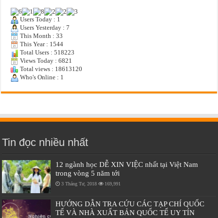
Users Today : 1
Users Yesterday : 7
This Month : 33
This Year : 1544
Total Users : 518223
Views Today : 6821
Total views : 18613120
Who's Online : 1
Tin đọc nhiều nhất
12 ngành học DỄ XIN VIỆC nhất tại Việt Nam
trong vòng 5 năm tới
3 Tháng Tư, 2018
169,991
HƯỚNG DẪN TRA CỨU CÁC TẠP CHÍ QUỐC
TẾ VÀ NHÀ XUẤT BẢN QUỐC TẾ UY TÍN