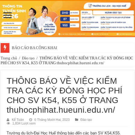
BÁO CÁO BA CÔNG KHAI
Trang chủ
/
Đào tạo
/
THÔNG BÁO VỀ VIỆC KIỂM TRA CÁC KỲ ĐÓNG HỌC
PHÍ CHO SV K54, K55 Ở TRANG thuhocphihat.hueuni.edu.vn/
THÔNG BÁO VỀ VIỆC KIỂM
TRA CÁC KỲ ĐÓNG HỌC PHÍ
CHO SV K54, K55 Ở TRANG
thuhocphihat.hueuni.edu.vn/
Kế Toán
6 Tháng Mười Hai, 2023
Đào tạo
1,834 Lượt xem
Trường du lịch-Đại Học Huế thông báo đến các bạn SV K54,K55.