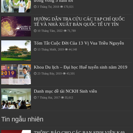
trong vòng 5 năm tới
3 Tháng Tư, 2018
170,021
HƯỚNG DẪN TRA CỨU CÁC TẠP CHÍ QUỐC
TẾ VÀ NHÀ XUẤT BẢN QUỐC TẾ UY TÍN
10 Tháng Tám, 2022
71,789
Tóm Tắt Cuộc Đời Của 13 Vị Vua Triều Nguyễn
13 Tháng Mười, 2019
44,148
Khoa Du lịch – Đại học Huế tuyển sinh năm 2019
23 Tháng Bảy, 2019
43,501
Danh mục đề tài NCKH Sinh viên
7 Tháng Hai, 2017
35,612
Tin ngẫu nhiên
THÔNG BÁO CHO CÁC BẠN SINH VIÊN K49,