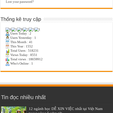
Lost your password?
Thống kê truy cập
Users Today : 2
Users Yesterday : 1
This Month : 41
This Year : 1552
Total Users : 518231
Views Today : 8551
Total views : 18659912
Who's Online : 1
Tin đọc nhiều nhất
12 ngành học DỄ XIN VIỆC nhất tại Việt Nam