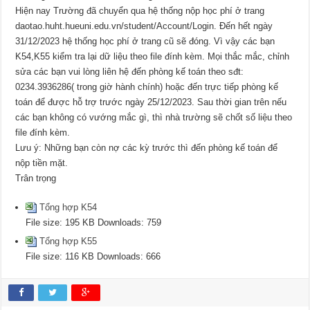
Hiện nay Trường đã chuyển qua hệ thống nộp học phí ở trang
daotao.huht.hueuni.edu.vn/student/Account/Login. Đến hết ngày
31/12/2023 hệ thống học phí ở trang cũ sẽ đóng. Vì vậy các bạn
K54,K55 kiểm tra lại dữ liệu theo file đính kèm. Mọi thắc mắc, chỉnh
sửa các bạn vui lòng liên hệ đến phòng kế toán theo sđt:
0234.3936286( trong giờ hành chính) hoặc đến trực tiếp phòng kế
toán để được hỗ trợ trước ngày 25/12/2023. Sau thời gian trên nếu
các bạn không có vướng mắc gì, thì nhà trường sẽ chốt số liệu theo
file đính kèm.
Lưu ý: Những bạn còn nợ các kỳ trước thì đến phòng kế toán để
nộp tiền mặt.
Trân trọng
Tổng hợp K54
File size:
195 KB
Downloads:
759
Tổng hợp K55
File size:
116 KB
Downloads:
666