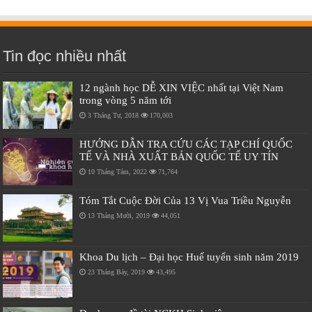
Tin đọc nhiều nhất
12 ngành học DỄ XIN VIỆC nhất tại Việt Nam
trong vòng 5 năm tới
3 Tháng Tư, 2018
170,003
HƯỚNG DẪN TRA CỨU CÁC TẠP CHÍ QUỐC
TẾ VÀ NHÀ XUẤT BẢN QUỐC TẾ UY TÍN
10 Tháng Tám, 2022
71,764
Tóm Tắt Cuộc Đời Của 13 Vị Vua Triều Nguyễn
13 Tháng Mười, 2019
44,051
Khoa Du lịch – Đại học Huế tuyển sinh năm 2019
23 Tháng Bảy, 2019
43,495