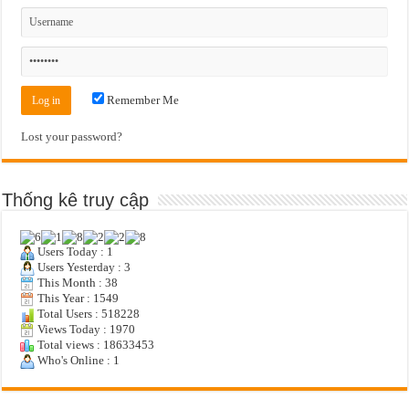
Remember Me
Lost your password?
Thống kê truy cập
Users Today : 1
Users Yesterday : 3
This Month : 38
This Year : 1549
Total Users : 518228
Views Today : 1970
Total views : 18633453
Who's Online : 1