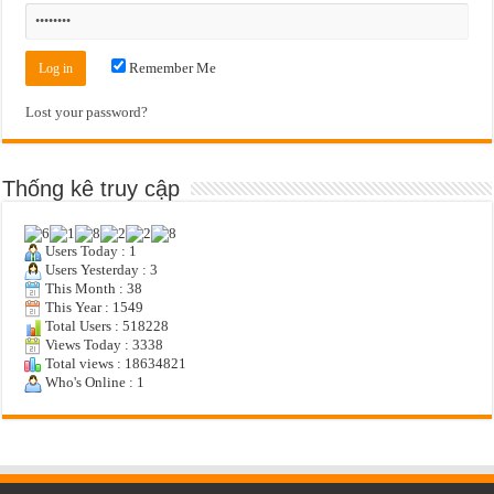
Remember Me
Lost your password?
Thống kê truy cập
Users Today : 1
Users Yesterday : 3
This Month : 38
This Year : 1549
Total Users : 518228
Views Today : 3338
Total views : 18634821
Who's Online : 1