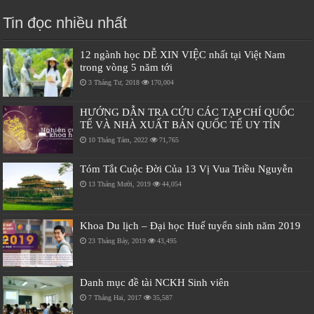
Tin đọc nhiều nhất
12 ngành học DỄ XIN VIỆC nhất tại Việt Nam
trong vòng 5 năm tới
3 Tháng Tư, 2018
170,004
HƯỚNG DẪN TRA CỨU CÁC TẠP CHÍ QUỐC
TẾ VÀ NHÀ XUẤT BẢN QUỐC TẾ UY TÍN
10 Tháng Tám, 2022
71,765
Tóm Tắt Cuộc Đời Của 13 Vị Vua Triều Nguyễn
13 Tháng Mười, 2019
44,054
Khoa Du lịch – Đại học Huế tuyển sinh năm 2019
23 Tháng Bảy, 2019
43,495
Danh mục đề tài NCKH Sinh viên
7 Tháng Hai, 2017
35,587