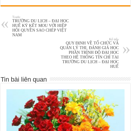
Trước
TRƯỜNG DU LỊCH – ĐẠI HỌC
HUẾ KÝ KẾT MOU VỚI HIỆP
HỘI QUYỀN SAO CHÉP VIỆT
NAM
Kế tiếp
QUY ĐỊNH VỀ TỔ CHỨC VÀ
QUẢN LÝ THI, ĐÁNH GIÁ HỌC
PHẦN TRÌNH ĐỘ ĐẠI HỌC
THEO HỆ THỐNG TÍN CHỈ TẠI
TRƯỜNG DU LỊCH – ĐẠI HỌC
HUẾ
Tin bài liên quan