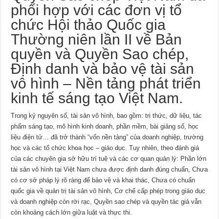
phối hợp với các đơn vị tổ
chức Hội thảo Quốc gia
Thường niên lần II về Bản
quyền và Quyền Sao chép,
Định danh và bảo vệ tài sản
vô hình – Nền tảng phát triển
kinh tế sáng tạo Việt Nam.
Trong kỷ nguyên số, tài sản vô hình, bao gồm: tri thức, dữ liệu, tác
phẩm sáng tạo, mô hình kinh doanh, phần mềm, bài giảng số, học
liệu điện tử… đã trở thành “vốn nền tảng” của doanh nghiệp, trường
học và các tổ chức khoa học – giáo dục. Tuy nhiên, theo đánh giá
của các chuyên gia sở hữu trí tuệ và các cơ quan quản lý: Phần lớn
tài sản vô hình tại Việt Nam chưa được định danh đúng chuẩn, Chưa
có cơ sở pháp lý rõ ràng để bảo vệ và khai thác, Chưa có chuẩn
quốc gia về quản trị tài sản vô hình, Cơ chế cấp phép trong giáo dục
và doanh nghiệp còn rời rạc, Quyền sao chép và quyền tác giả vẫn
còn khoảng cách lớn giữa luật và thực thi.