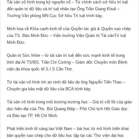
Tài sản vô hình trong kỷ nguyên số – Từ chính sách sở hữu trí tuệ
đến quản trị dữ liệu và trí tuệ nhân tạo Ông Trần Giang Khuê –
Trưởng Văn phòng MN Cục Sở hữu Trí tuệ trình bày.
Minh họa về Khía cạnh kinh tế của Quyền tác giả & Quyền sao chép
của TS. Đào Minh Đức – Viện trưởng Viện Quản trị Tài sảnTrí tuệ
Minh Đức.
Quản trị Sức khỏe – từ tài sản trí tuệ đến sức mạnh kinh tế trong
thời đại AI TS/BS. Trần Chí Cường – Giám đốc Chuyên môn Bệnh
viện đa khoa quốc tế S.I.S Cần Thơ.
Từ tài sản vô hình tới an ninh dữ liệu do ông Nguyễn Tiến Thao –
Chuyên gia bảo mật dữ liệu của BCA trình bày.
Tài sản vô hình trong môi trường trường học – Giá trị cốt lõi của giáo
dục hiện đại của Ths. Bùi Quang Điệp – Phó Chủ tịch Hội Giáo dục
và Đào tạo TP. Hồ Chí Minh.
Phát triển kinh tế sáng tạo Việt Nam – bài học từ mô hình triển khai
bản quyền sao chép cho dữ liệu học tập tại các Thư viện đại học