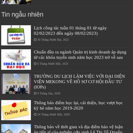
Tin ngẫu nhiên
Lịch công tác tuần 01 tháng 01 từ ngày
02/02/2023 đến ngày 08/02/2023)
30 Tháng Mười Hai, 2022
Chuẩn đầu ra ngành Quản trị kinh doanh áp dụng
từ các khóa tuyển sinh năm học 2023 trở về sau
6 Tháng Mười Một, 2023
TRƯỜNG DU LỊCH LÀM VIỆC VỚI ĐẠI DIỆN
VIỆN MEKONG VỀ HỒ SƠ CƠ HỘI ĐẦU TƯ
(IOPs)
9 Tháng Sáu, 2026
Thông báo điểm học lại, cải thiện, học vượt học
kỳ hè năm học 2019-2020
24 Tháng Mười Một, 2020
Thông báo về thời gian và địa điểm bảo vệ luận
án tiến sĩ của nghiên cứu sinh Lê Thị Tố Quyên