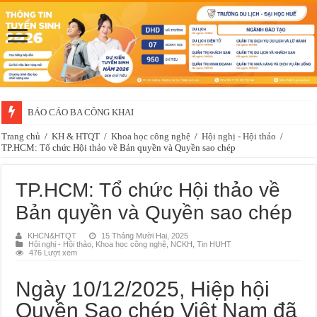
BÁO CÁO BA CÔNG KHAI
Thông báo về việc xét chọn sinh viên đề nghị nhận học bổng của doanh 
Trang chủ
/
KH & HTQT
/
Khoa học công nghệ
/
Hội nghị - Hội thảo
/
TP.HCM: Tổ chức Hội thảo về Bản quyền và Quyền sao chép
TP.HCM: Tổ chức Hội thảo về
Bản quyền và Quyền sao chép
KHCN&HTQT
15 Tháng Mười Hai, 2025
Hội nghị - Hội thảo
,
Khoa học công nghệ
,
NCKH
,
Tin HUHT
476 Lượt xem
Ngày 10/12/2025, Hiệp hội
Quyền Sao chép Việt Nam đã