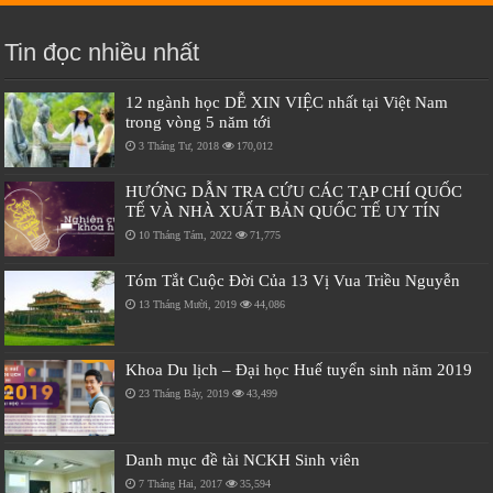
Tin đọc nhiều nhất
12 ngành học DỄ XIN VIỆC nhất tại Việt Nam
trong vòng 5 năm tới
3 Tháng Tư, 2018
170,012
HƯỚNG DẪN TRA CỨU CÁC TẠP CHÍ QUỐC
TẾ VÀ NHÀ XUẤT BẢN QUỐC TẾ UY TÍN
10 Tháng Tám, 2022
71,775
Tóm Tắt Cuộc Đời Của 13 Vị Vua Triều Nguyễn
13 Tháng Mười, 2019
44,086
Khoa Du lịch – Đại học Huế tuyển sinh năm 2019
23 Tháng Bảy, 2019
43,499
Danh mục đề tài NCKH Sinh viên
7 Tháng Hai, 2017
35,594