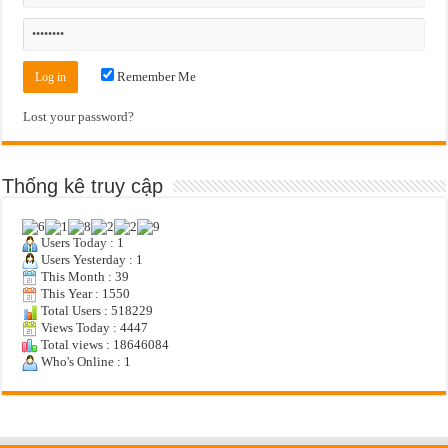
Remember Me
Lost your password?
Thống kê truy cập
Users Today : 1
Users Yesterday : 1
This Month : 39
This Year : 1550
Total Users : 518229
Views Today : 4447
Total views : 18646084
Who's Online : 1