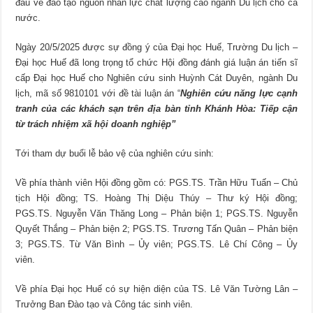
đầu về đào tạo nguồn nhân lực chất lượng cao ngành Du lịch cho cả
nước.
Ngày 20/5/2025 được sự đồng ý của Đại học Huế, Trường Du lịch –
Đại học Huế đã long trọng tổ chức Hội đồng đánh giá luận án tiến sĩ
cấp Đại học Huế cho Nghiên cứu sinh Huỳnh Cát Duyên, ngành Du
lịch, mã số 9810101 với đề tài luận án “
Nghiên cứu năng lực cạnh
tranh của các khách sạn trên địa bàn tỉnh Khánh Hòa: Tiếp cận
từ trách nhiệm xã hội doanh nghiệp”
Tới tham dự buổi lễ bảo vệ của nghiên cứu sinh:
Về phía thành viên Hội đồng gồm có: PGS.TS. Trần Hữu Tuấn – Chủ
tịch Hội đồng; TS. Hoàng Thị Diệu Thúy – Thư ký Hội đồng;
PGS.TS. Nguyễn Văn Thăng Long – Phản biện 1; PGS.TS. Nguyễn
Quyết Thắng – Phản biện 2; PGS.TS. Trương Tấn Quân – Phản biện
3; PGS.TS. Từ Văn Bình – Ủy viên; PGS.TS. Lê Chí Công – Ủy
viên.
Về phía Đại học Huế có sự hiện diện của TS. Lê Văn Tường Lân –
Trưởng Ban Đào tạo và Công tác sinh viên.