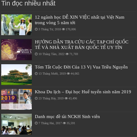
Tin đọc nhiều nhất
12 ngành học DỄ XIN VIỆC nhất tại Việt Nam
trong vòng 5 năm tới
3 Tháng Tư, 2018
170,006
HƯỚNG DẪN TRA CỨU CÁC TẠP CHÍ QUỐC
TẾ VÀ NHÀ XUẤT BẢN QUỐC TẾ UY TÍN
10 Tháng Tám, 2022
71,769
Tóm Tắt Cuộc Đời Của 13 Vị Vua Triều Nguyễn
13 Tháng Mười, 2019
44,065
Khoa Du lịch – Đại học Huế tuyển sinh năm 2019
23 Tháng Bảy, 2019
43,496
Danh mục đề tài NCKH Sinh viên
7 Tháng Hai, 2017
35,591