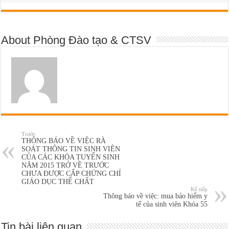
About Phòng Đào tạo & CTSV
Trước
THÔNG BÁO VỀ VIỆC RÀ
SOÁT THÔNG TIN SINH VIÊN
CỦA CÁC KHÓA TUYỂN SINH
NĂM 2015 TRỞ VỀ TRƯỚC
CHƯA ĐƯỢC CẤP CHỨNG CHỈ
GIÁO DỤC THỂ CHẤT
Kế tiếp
Thông báo về việc: mua bảo hiểm y
tế của sinh viên Khóa 55
Tin bài liên quan