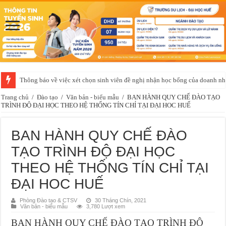
Thông báo về việc xét chọn sinh viên đề nghị nhận học bổng của doanh 
Trang chủ
/
Đào tạo
/
Văn bản - biểu mẫu
/
BAN HÀNH QUY CHẾ ĐÀO TẠO
TRÌNH ĐỘ ĐẠI HỌC THEO HỆ THỐNG TÍN CHỈ TẠI ĐẠI HOC HUẾ
BAN HÀNH QUY CHẾ ĐÀO
TẠO TRÌNH ĐỘ ĐẠI HỌC
THEO HỆ THỐNG TÍN CHỈ TẠI
ĐẠI HOC HUẾ
Phòng Đào tạo & CTSV
30 Tháng Chín, 2021
Văn bản - biểu mẫu
3,780 Lượt xem
BAN HÀNH QUY CHẾ ĐÀO TẠO TRÌNH ĐỘ