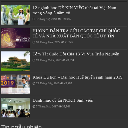
12 ngành học DỄ XIN VIỆC nhất tại Việt Nam
trong vòng 5 năm tới
3 Tháng Tư, 2018
169,985
HƯỚNG DẪN TRA CỨU CÁC TẠP CHÍ QUỐC
TẾ VÀ NHÀ XUẤT BẢN QUỐC TẾ UY TÍN
10 Tháng Tám, 2022
71,745
Tóm Tắt Cuộc Đời Của 13 Vị Vua Triều Nguyễn
13 Tháng Mười, 2019
43,994
Khoa Du lịch – Đại học Huế tuyển sinh năm 2019
23 Tháng Bảy, 2019
43,483
Danh mục đề tài NCKH Sinh viên
7 Tháng Hai, 2017
35,566
Tin ngẫu nhiên