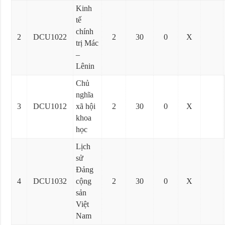
Kinh
tế
chính
2
DCU1022
2
30
0
X
trị Mác
–
Lênin
Chủ
nghĩa
3
DCU1012
xã hội
2
30
0
X
khoa
học
Lịch
sử
Đảng
4
DCU1032
cộng
2
30
0
X
sản
Việt
Nam