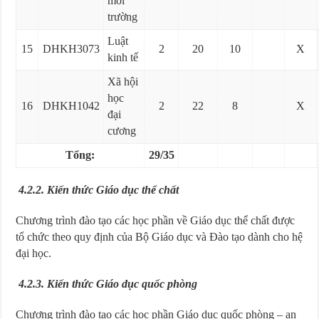
môi
trường
Luật
15
DHKH3073
2
20
10
X
kinh tế
Xã hội
học
16
DHKH1042
2
22
8
X
đại
cương
Tổng:
29/35
4.2.2. Kiến thức Giáo dục thể chất
Chương trình đào tạo các học phần về Giáo dục thể chất được
tổ chức theo quy định của Bộ Giáo dục và Đào tạo dành cho hệ
đại học.
4.2.3. Kiến thức Giáo dục quốc phòng
Chương trình đào tạo các học phần Giáo dục quốc phòng – an