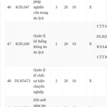
pháp
46
KDL047
nghiên
3
20
10
X
cứu trong
du lịch
CTT1
Quản lý
DLH2
hệ thống
47
KDL049
2
20
10
X
thông tin
KSA4
du lịch
CTT3
Quản lý
tổ chức
48
DLH5472
sự kiện
2
20
10
X
chuyên
nghiệp
Đổi mới
sáng tạo