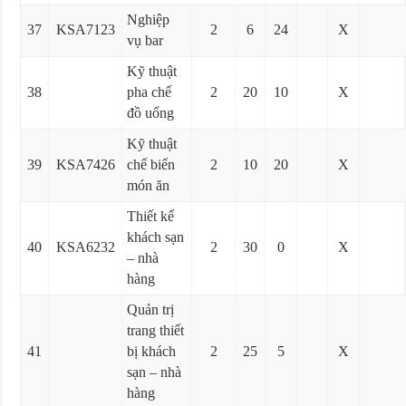
Nghiệp
37
KSA7123
2
6
24
X
vụ bar
Kỹ thuật
38
pha chế
2
20
10
X
đồ uống
Kỹ thuật
39
KSA7426
chế biến
2
10
20
X
món ăn
Thiết kế
khách sạn
40
KSA6232
2
30
0
X
– nhà
hàng
Quản trị
trang thiết
41
bị khách
2
25
5
X
sạn – nhà
hàng