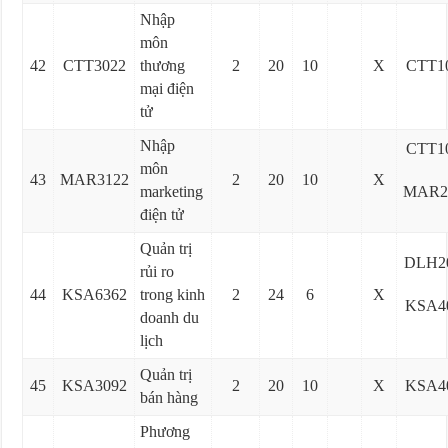
Nhập
môn
42
CTT3022
thương
2
20
10
X
CTT1
mại điện
tử
Nhập
CTT1
môn
43
MAR3122
2
20
10
X
marketing
MAR2
điện tử
Quản trị
DLH2
rủi ro
44
KSA6362
trong kinh
2
24
6
X
KSA4
doanh du
lịch
Quản trị
45
KSA3092
2
20
10
X
KSA4
bán hàng
Phương