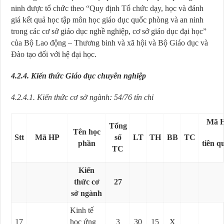
ninh được tổ chức theo “Quy định Tổ chức dạy, học và đánh
giá kết quả học tập môn học giáo dục quốc phòng và an ninh
trong các cơ sở giáo dục nghề nghiệp, cơ sở giáo dục đại học”
của Bộ Lao động – Thương binh và xã hội và Bộ Giáo dục và
Đào tạo đối với hệ đại học.
4.2.4. Kiến thức Giáo dục chuyên nghiệp
4.2.4.1. Kiến thức cơ sở ngành: 54/76 tín chỉ
Mã 
Tổng
Tên học
Stt
Mã HP
số
LT
TH
BB
TC
phần
tiên q
TC
Kiến
thức cơ
27
sở ngành
Kinh tế
17
học ứng
3
30
15
X