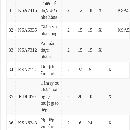
Thiết kế
31
KSA7416
thực đơn
2
12
18
X
KSA5
nhà hàng
Giám sát
32
KSA6335
2
15
15
X
KSA5
nhà hàng
An toàn
33
KSA7312
thực
2
15
15
X
phẩm
Du lịch
34
KSA7112
2
24
6
X
ẩm thực
Tâm lý du
khách và
35
KDL050
nghệ
2
20
10
X
thuật giao
tiếp
Nghiệp
36
KSA6243
2
6
24
X
vụ bàn