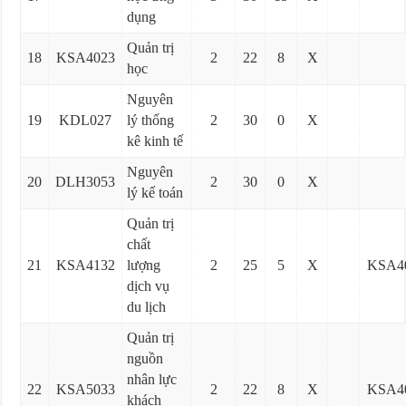
dụng
Quản trị
18
KSA4023
2
22
8
X
học
Nguyên
19
KDL027
lý thống
2
30
0
X
kê kinh tế
Nguyên
20
DLH3053
2
30
0
X
lý kế toán
Quản trị
chất
21
KSA4132
lượng
2
25
5
X
KSA4
dịch vụ
du lịch
Quản trị
nguồn
nhân lực
22
KSA5033
2
22
8
X
KSA4
khách