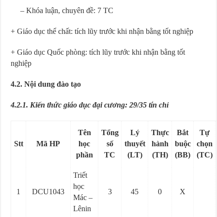
– Khóa luận, chuyên đề: 7 TC
+ Giáo dục thể chất: tích lũy trước khi nhận bằng tốt nghiệp
+ Giáo dục Quốc phòng: tích lũy trước khi nhận bằng tốt
nghiệp
4.2. Nội dung đào tạo
4.2.1. Kiến thức giáo dục đại cương
:
29/35 tín chỉ
Tên
Tổng
Lý
Thực
Bắt
Tự
Stt
Mã HP
học
số
thuyết
hành
buộc
chọn
phần
TC
(LT)
(TH)
(BB)
(TC)
Triết
học
1
DCU1043
3
45
0
X
Mác –
Lênin