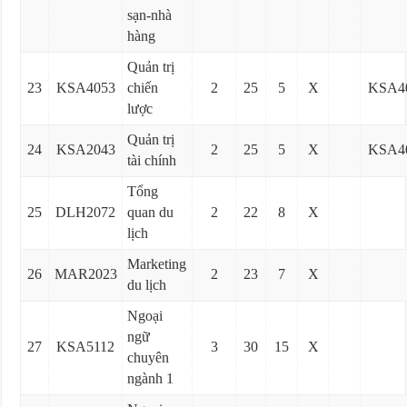
sạn-nhà
hàng
Quản trị
23
KSA4053
chiến
2
25
5
X
KSA4
lược
Quản trị
24
KSA2043
2
25
5
X
KSA4
tài chính
Tổng
25
DLH2072
quan du
2
22
8
X
lịch
Marketing
26
MAR2023
2
23
7
X
du lịch
Ngoại
ngữ
27
KSA5112
3
30
15
X
chuyên
ngành 1