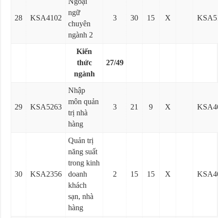
Ngoại
ngữ
28
KSA4102
3
30
15
X
KSA5
chuyên
ngành 2
Kiến
thức
27/49
ngành
Nhập
môn quản
29
KSA5263
3
21
9
X
KSA4
trị nhà
hàng
Quản trị
năng suất
trong kinh
30
KSA2356
doanh
2
15
15
X
KSA4
khách
sạn, nhà
hàng