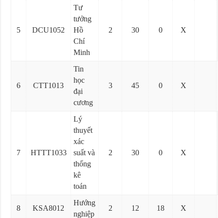
Tư
tưởng
5
DCU1052
Hồ
2
30
0
X
Chí
Minh
Tin
học
6
CTT1013
3
45
0
X
đại
cương
Lý
thuyết
xác
7
HTTT1033
suất và
2
30
0
X
thống
kê
toán
Hướng
8
KSA8012
2
12
18
X
nghiệp