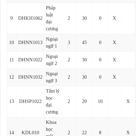
Pháp
luật
9
DHKH1062
2
30
0
X
đại
cương
Ngoại
10
DHNN1013
3
45
0
X
ngữ 1
Ngoại
11
DHNN1022
2
30
0
X
ngữ 2
Ngoại
12
DHNN1032
2
30
0
X
ngữ 3
Tâm lý
học
13
DHSP1022
2
20
10
X
đại
cương
Khoa
học
14
KDL010
2
22
8
X