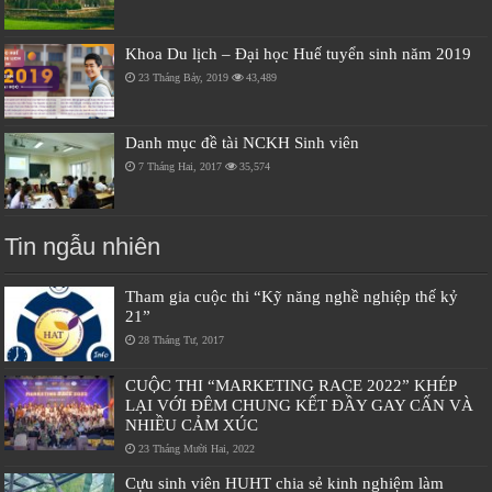
Khoa Du lịch – Đại học Huế tuyển sinh năm 2019
23 Tháng Bảy, 2019
43,489
Danh mục đề tài NCKH Sinh viên
7 Tháng Hai, 2017
35,574
Tin ngẫu nhiên
Tham gia cuộc thi “Kỹ năng nghề nghiệp thế kỷ
21”
28 Tháng Tư, 2017
CUỘC THI “MARKETING RACE 2022” KHÉP
LẠI VỚI ĐÊM CHUNG KẾT ĐẦY GAY CẤN VÀ
NHIỀU CẢM XÚC
23 Tháng Mười Hai, 2022
Cựu sinh viên HUHT chia sẻ kinh nghiệm làm