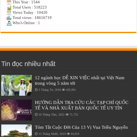
This Year : 1544
Total Users : 518223
Views Today : 10420
Total views : 18616719
Who's Online : 1
Tin đọc nhiều nhất
12 ngành học DỄ XIN VIỆC nhất tại Việt Nam
trong vòng 5 năm tới
3 Tháng Tư, 2018
169,991
HƯỚNG DẪN TRA CỨU CÁC TẠP CHÍ QUỐC
TẾ VÀ NHÀ XUẤT BẢN QUỐC TẾ UY TÍN
10 Tháng Tám, 2022
71,753
Tóm Tắt Cuộc Đời Của 13 Vị Vua Triều Nguyễn
13 Tháng Mười, 2019
44,019