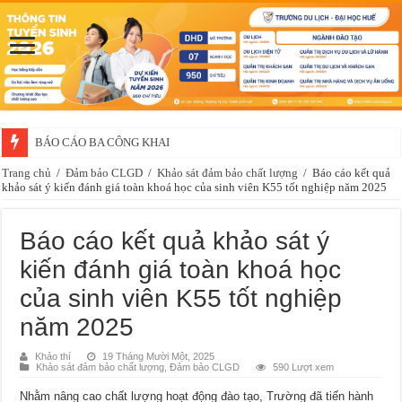
BÁO CÁO BA CÔNG KHAI
Thông báo về việc xét chọn sinh viên đề nghị nhận học bổng của doanh 
Trang chủ
/
Đảm bảo CLGD
/
Khảo sát đảm bảo chất lượng
/
Báo cáo kết quả
khảo sát ý kiến đánh giá toàn khoá học của sinh viên K55 tốt nghiệp năm 2025
Báo cáo kết quả khảo sát ý
kiến đánh giá toàn khoá học
của sinh viên K55 tốt nghiệp
năm 2025
Khảo thí
19 Tháng Mười Một, 2025
Khảo sát đảm bảo chất lượng
,
Đảm bảo CLGD
590 Lượt xem
Nhằm nâng cao chất lượng hoạt động đào tạo, Trường đã tiến hành