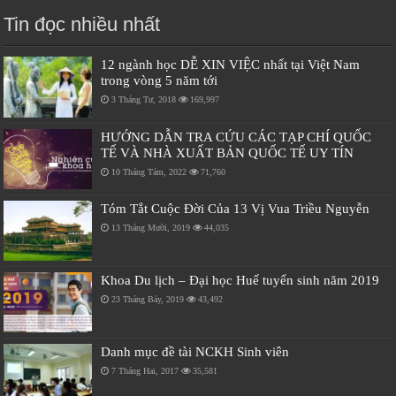
Tin đọc nhiều nhất
12 ngành học DỄ XIN VIỆC nhất tại Việt Nam
trong vòng 5 năm tới
3 Tháng Tư, 2018
169,997
HƯỚNG DẪN TRA CỨU CÁC TẠP CHÍ QUỐC
TẾ VÀ NHÀ XUẤT BẢN QUỐC TẾ UY TÍN
10 Tháng Tám, 2022
71,760
Tóm Tắt Cuộc Đời Của 13 Vị Vua Triều Nguyễn
13 Tháng Mười, 2019
44,035
Khoa Du lịch – Đại học Huế tuyển sinh năm 2019
23 Tháng Bảy, 2019
43,492
Danh mục đề tài NCKH Sinh viên
7 Tháng Hai, 2017
35,581