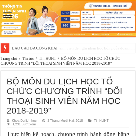
Thông báo về việc xét chọn sinh viên đề nghị nhận học bổng của doanh 
Trang chủ
/
Tin tức
/
Tin HUHT
/
BỘ MÔN DU LỊCH HỌC TỔ CHỨC
CHƯƠNG TRÌNH “ĐỐI THOẠI SINH VIÊN NĂM HỌC 2018-2019”
BỘ MÔN DU LỊCH HỌC TỔ
CHỨC CHƯƠNG TRÌNH “ĐỐI
THOẠI SINH VIÊN NĂM HỌC
2018-2019”
Khoa Du lịch học
3 Tháng Mười Hai, 2018
Tin HUHT
1,231 Lượt xem
Thực hiện kế hoạch, chương trình hành động hằng