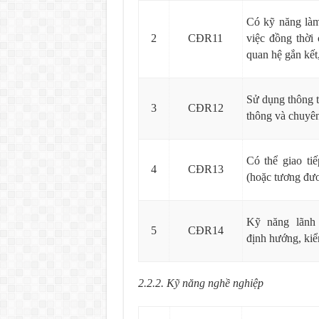
Có kỹ năng làm
2
CĐR11
việc đồng thời
quan hệ gắn kết
Sử dụng thông t
3
CĐR12
thông và chuyên
Có thể giao ti
4
CĐR13
(hoặc tương đươ
Kỹ năng lãnh 
5
CĐR14
định
hướng, kiểm
2.2.2. Kỹ năng nghề nghiệp