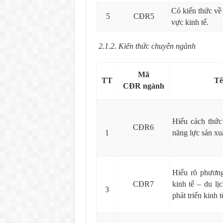
Có kiến thức về 
5
CĐR5
vực kinh tế.
2.1.2. Kiến thức chuyên ngành
Mã
TT
Tê
CĐR
ngành
Hiểu cách thứ
CĐR6
1
năng lực sản xuấ
Hiểu rõ phương
CĐR7
kinh tế – du l
3
phát triển kinh t