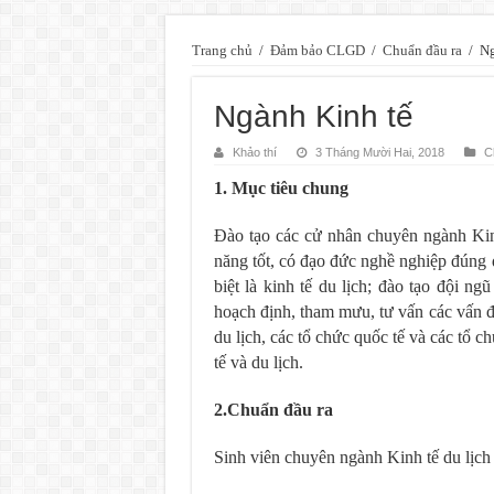
Trang chủ
/
Đảm bảo CLGD
/
Chuẩn đầu ra
/
Ng
Ngành Kinh tế
Khảo thí
3 Tháng Mười Hai, 2018
C
1. Mục tiêu chung
Đào tạo các cử nhân chuyên ngành Kin
năng tốt, có đạo đức nghề nghiệp đúng đ
biệt là kinh tế du lịch; đào tạo đội n
hoạch định, tham mưu, tư vấn các vấn đ
du lịch, các tổ chức quốc tế và các tổ 
tế và du lịch.
2.Chuẩn đầu ra
Sinh viên chuyên ngành Kinh tế du lịch 