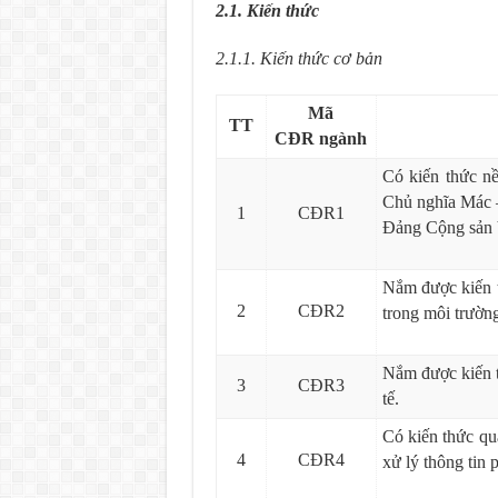
2.1. Kiến thức
2.1.1. Kiến thức cơ bản
Mã
TT
CĐR
ngành
Có kiến thức nề
Chủ nghĩa Mác 
1
CĐR1
Đảng Cộng sản 
Nắm được kiến t
2
CĐR2
trong môi trường
Nắm được kiến t
3
CĐR3
tế.
Có kiến thức qu
4
CĐR4
xử lý thông tin 