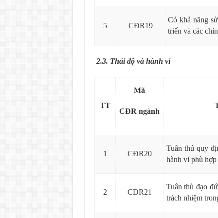
Có khả năng sử
5
CĐR19
triển và các chín
2.3. Thái độ và hành vi
Mã
TT
CĐR
ngành
Tuân thủ quy đị
1
CĐR20
hành vi phù hợp 
Tuân thủ đạo đứ
2
CĐR21
trách nhiệm tron