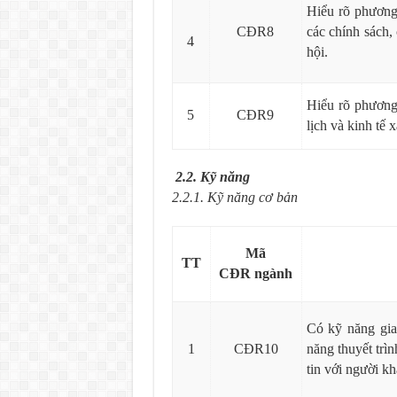
Hiểu rõ phương 
CĐR8
các chính sách, 
4
hội.
Hiểu rõ phương 
5
CĐR9
lịch và kinh tế x
2.2. Kỹ năng
2.2.1. Kỹ năng cơ bản
Mã
TT
CĐR
ngành
Có kỹ năng giao
1
CĐR10
năng thuyết trìn
tin với người kh