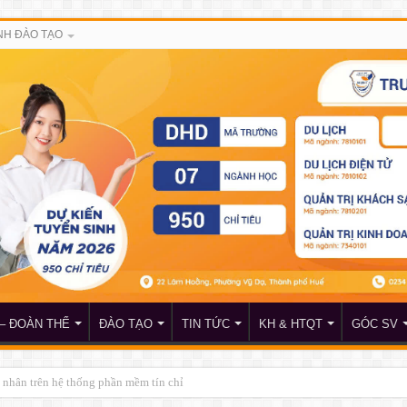
H ĐÀO TẠO
– ĐOÀN THỂ
ĐÀO TẠO
TIN TỨC
KH & HTQT
GÓC SV