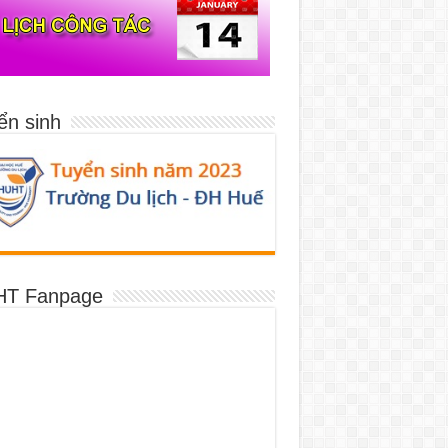
ển sinh
T Fanpage