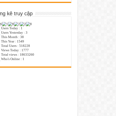
ng kê truy cập
Users Today : 1
Users Yesterday : 3
This Month : 38
This Year : 1549
Total Users : 518228
Views Today : 1777
Total views : 18633260
Who's Online : 1