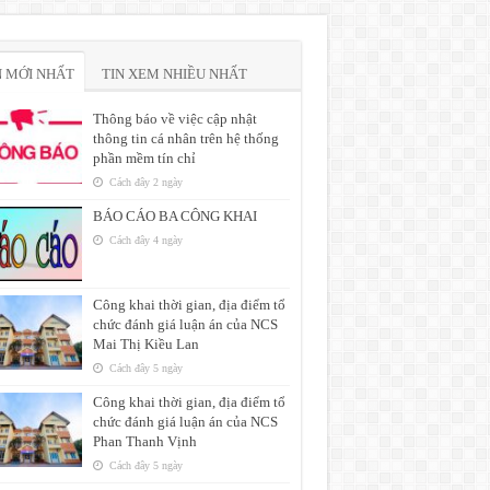
N MỚI NHẤT
TIN XEM NHIỀU NHẤT
Thông báo về việc cập nhật
thông tin cá nhân trên hệ thống
phần mềm tín chỉ
Cách đây 2 ngày
BÁO CÁO BA CÔNG KHAI
Cách đây 4 ngày
Công khai thời gian, địa điểm tổ
chức đánh giá luận án của NCS
Mai Thị Kiều Lan
Cách đây 5 ngày
Công khai thời gian, địa điểm tổ
chức đánh giá luận án của NCS
Phan Thanh Vịnh
Cách đây 5 ngày