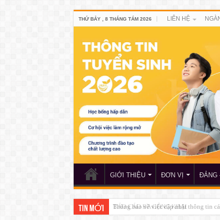
LIÊN HỆ
NGÀN
THỨ BẢY , 8 THÁNG TÁM 2026
GIỚI THIỆU
ĐƠN VỊ
ĐẢNG 
BÁO CÁO BA CÔNG KHAI
TIN MỚI