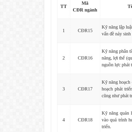
Mã
TT
Tê
CĐR ngành
Kỹ năng lập luậ
1
CĐR15
vấn đề nảy sinh
Kỹ năng phân tí
2
CĐR16
năng, lợi thế (
nguồn lực phát t
Kỹ năng hoạch đ
3
CĐR17
hoạch phát triể
cũng như phát tr
Kỹ năng quản l
4
CĐR18
vào quá trình 
triển.