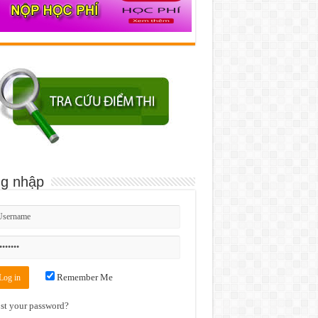
g nhập
Remember Me
st your password?