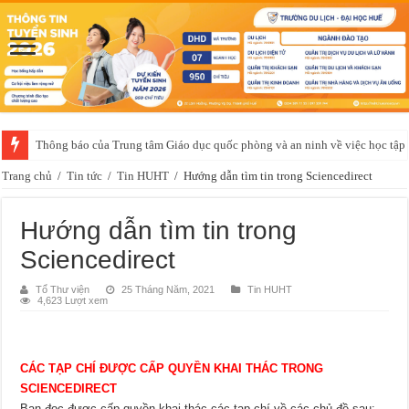
Thông báo của Trung tâm Giáo dục quốc phòng và an ninh về việc học t
Trang chủ
/
Tin tức
/
Tin HUHT
/
Hướng dẫn tìm tin trong Sciencedirect
Hướng dẫn tìm tin trong
Sciencedirect
Tổ Thư viện
25 Tháng Năm, 2021
Tin HUHT
4,623 Lượt xem
CÁC TẠP CHÍ ĐƯỢC CẤP QUYỀN KHAI THÁC TRONG
SCIENCEDIRECT
Bạn đọc được cấp quyền khai thác các tạp chí về các chủ đề sau: