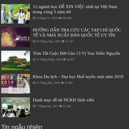
12 ngành học DỄ XIN VIỆC nhất tại Việt Nam
trong vòng 5 năm tới
3 Tháng Tư, 2018
169,988
HƯỚNG DẪN TRA CỨU CÁC TẠP CHÍ QUỐC
TẾ VÀ NHÀ XUẤT BẢN QUỐC TẾ UY TÍN
10 Tháng Tám, 2022
71,747
Tóm Tắt Cuộc Đời Của 13 Vị Vua Triều Nguyễn
13 Tháng Mười, 2019
43,997
Khoa Du lịch – Đại học Huế tuyển sinh năm 2019
23 Tháng Bảy, 2019
43,484
Danh mục đề tài NCKH Sinh viên
7 Tháng Hai, 2017
35,568
Tin ngẫu nhiên