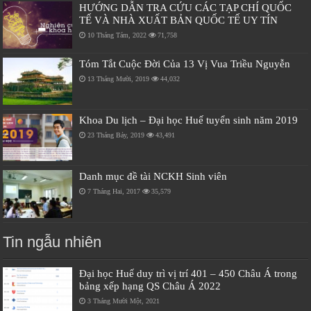
HƯỚNG DẪN TRA CỨU CÁC TẠP CHÍ QUỐC
TẾ VÀ NHÀ XUẤT BẢN QUỐC TẾ UY TÍN
10 Tháng Tám, 2022
71,758
Tóm Tắt Cuộc Đời Của 13 Vị Vua Triều Nguyễn
13 Tháng Mười, 2019
44,032
Khoa Du lịch – Đại học Huế tuyển sinh năm 2019
23 Tháng Bảy, 2019
43,491
Danh mục đề tài NCKH Sinh viên
7 Tháng Hai, 2017
35,579
Tin ngẫu nhiên
Đại học Huế duy trì vị trí 401 – 450 Châu Á trong
bảng xếp hạng QS Châu Á 2022
3 Tháng Mười Một, 2021