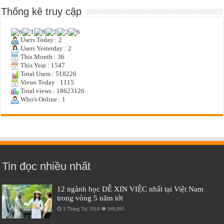
Thống kê truy cập
Users Today : 2
Users Yesterday : 2
This Month : 36
This Year : 1547
Total Users : 518226
Views Today : 1115
Total views : 18623126
Who's Online : 1
Tin đọc nhiều nhất
12 ngành học DỄ XIN VIỆC nhất tại Việt Nam
trong vòng 5 năm tới
3 Tháng Tư, 2018
169,993