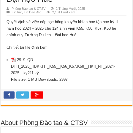
Phòng Đào tạo & CTSV
2 Tháng Mười, 2025
Tin tức
,
Tin Đào đạo
2,181 Lượt xem
Quyết định về việc cấp học bổng khuyến khích học tập học kỳ II
năm học 2024 – 2025 cho 124 sinh viên K55, K56, K57, K58 hệ
chính quy Trường Du lịch – Đại học Huế
Chi tiết tại file đính kèm
29_9_QD-
DHH_2025_HBKKHT_K55__K56_K57,K58__HKII_NH_2024-
2025__ky211 ký
File size:
1 MB
Downloads:
2997
About Phòng Đào tạo & CTSV