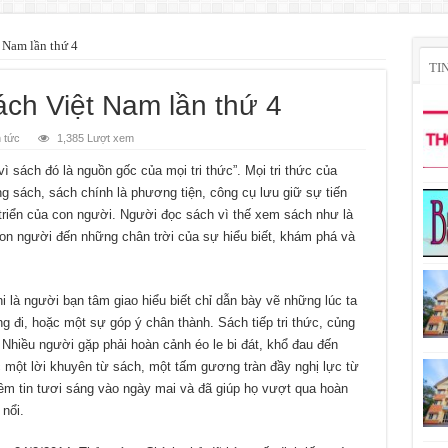
 Nam lần thứ 4
TI
h Việt Nam lần thứ 4
n tức
1,385 Lượt xem
 sách đó là nguồn gốc của mọi tri thức”. Mọi tri thức của
ng sách, sách chính là phương tiện, công cụ lưu giữ sự tiến
triển của con người. Người đọc sách vì thế xem sách như là
con người đến những chân trời của sự hiểu biết, khám phá và
i là người bạn tâm giao hiểu biết chỉ dẫn bày vẽ những lúc ta
g đi, hoặc một sự góp ý chân thành. Sách tiếp tri thức, củng
. Nhiều người gặp phải hoàn cảnh éo le bi đát, khổ đau đến
một lời khuyên từ sách, một tấm gương tràn đầy nghị lực từ
ềm tin tươi sáng vào ngày mai và đã giúp họ vượt qua hoàn
nổi.