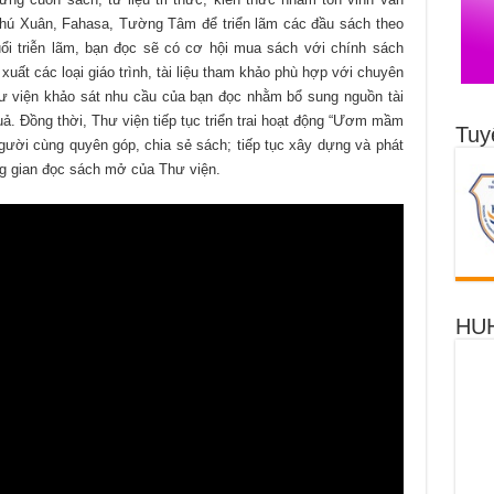
Phú Xuân, Fahasa, Tường Tâm để triển lãm các đầu sách theo
ổi triễn lãm, bạn đọc sẽ có cơ hội mua sách với chính sách
uất các loại giáo trình, tài liệu tham khảo phù hợp với chuyên
ư viện khảo sát nhu cầu của bạn đọc nhằm bổ sung nguồn tài
uả. Đồng thời, Thư viện tiếp tục triển trai hoạt động “Ươm mầm
Tuy
gười cùng quyên góp, chia sẻ sách; tiếp tục xây dựng và phát
ng gian đọc sách mở của Thư viện.
HUH