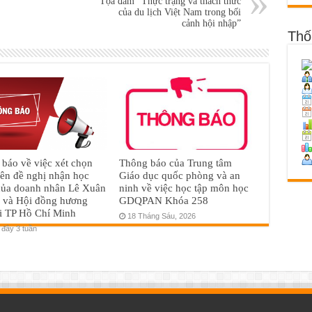
Tọa đàm “Thực trạng và thách thức
của du lịch Việt Nam trong bối
cảnh hội nhập”
Thố
báo về việc xét chọn
Thông báo của Trung tâm
iên đề nghị nhận học
Giáo dục quốc phòng và an
của doanh nhân Lê Xuân
ninh về việc học tập môn học
 và Hội đồng hương
GDQPAN Khóa 258
i TP Hồ Chí Minh
18 Tháng Sáu, 2026
đây 3 tuần