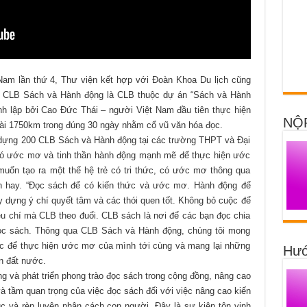
am lần thứ 4, Thư viện kết hợp với Đoàn Khoa Du lịch cũng
. CLB Sách và Hành động là CLB thuộc dự án “Sách và Hành
nh lập bởi Cao Đức Thái – người Việt Nam đầu tiên thực hiện
NỘ
dài 1750km trong đúng 30 ngày nhằm cổ vũ văn hóa đọc.
 dựng 200 CLB Sách và Hành động tại các trường THPT và Đại
 có ước mơ và tinh thần hành động mạnh mẽ để thực hiện ước
ốn tạo ra một thế hệ trẻ có tri thức, có ước mơ thông qua
ch hay. “Đọc sách để có kiến thức và ước mơ. Hành động để
 dựng ý chí quyết tâm và các thói quen tốt. Không bỏ cuộc để
u chí mà CLB theo đuổi. CLB sách là nơi để các bạn đọc chia
ọc sách. Thông qua CLB Sách và Hành động, chúng tôi mong
ộc để thực hiện ước mơ của mình tới cùng và mang lại những
Hướ
ển đất nước.
 và phát triển phong trào đọc sách trong cộng đồng, nâng cao
à tầm quan trọng của việc đọc sách đối với việc nâng cao kiến
dục và rèn luyện nhân cách con người. Đây là sự kiện tôn vinh