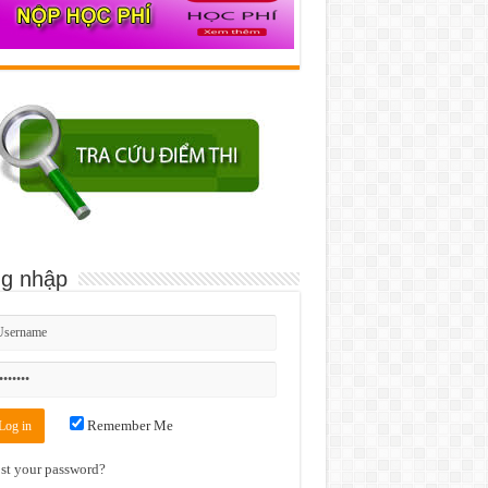
g nhập
Remember Me
st your password?