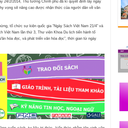
ày 24/2/2014, Thủ tướng Chính phủ đã kí quyết định lấy ngày
 hy vọng sẽ nâng cao được nhận thức của người dân về văn
ừng, tổ chức sự kiện quốc gia “Ngày Sách Việt Nam 21/4” và
h Việt Nam lần thứ 3, Thư viện Khoa Du lịch tiến hành tổ
ăn hóa đọc, và phát triển văn hóa đọc”, thời gian từ ngày
ng cuốn sách, tư liệu tri thức, kiến thức nhằm tôn vinh văn