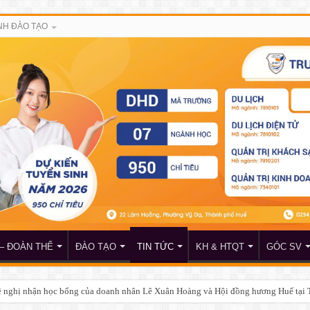
H ĐÀO TẠO
– ĐOÀN THỂ
ĐÀO TẠO
TIN TỨC
KH & HTQT
GÓC SV
đề nghị nhận học bổng của doanh nhân Lê Xuân Hoàng và Hội đồng hương Huế tại