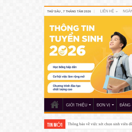
LIÊN HỆ
NGÀN
THỨ SÁU , 7 THÁNG TÁM 2026
GIỚI THIỆU
ĐƠN VỊ
ĐẢNG 
Thông báo về việc xét chọn sinh viên 
TIN MỚI