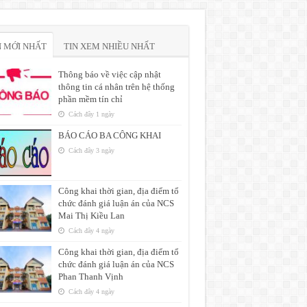
N MỚI NHẤT
TIN XEM NHIỀU NHẤT
Thông báo về việc cập nhật
thông tin cá nhân trên hệ thống
phần mềm tín chỉ
Cách đây 1 ngày
BÁO CÁO BA CÔNG KHAI
Cách đây 3 ngày
Công khai thời gian, địa điểm tổ
chức đánh giá luận án của NCS
Mai Thị Kiều Lan
Cách đây 4 ngày
Công khai thời gian, địa điểm tổ
chức đánh giá luận án của NCS
Phan Thanh Vịnh
Cách đây 4 ngày