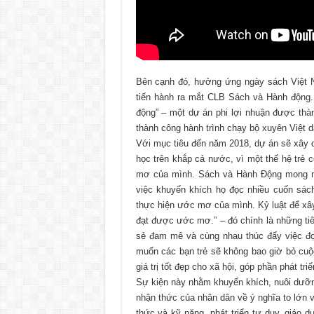
Bên cạnh đó, hưởng ứng ngày sách Việt N
tiến hành ra mắt CLB Sách và Hành động
động” – một dự án phi lợi nhuận được thà
thành công hành trình chạy bộ xuyên Việt 
Với mục tiêu đến năm 2018, dự án sẽ xây
học trên khắp cả nước, vì một thế hệ trẻ
mơ của mình. Sách và Hành Động mong mu
việc khuyến khích họ đọc nhiều cuốn sá
thực hiện ước mơ của mình. Kỷ luật để xây
đạt được ước mơ.” – đó chính là những tiê
sẻ đam mê và cùng nhau thúc đẩy việc đ
muốn các bạn trẻ sẽ không bao giờ bỏ cu
giá trị tốt đẹp cho xã hội, góp phần phát tri
Sự kiện này nhằm khuyến khích, nuôi dưỡng
nhận thức của nhân dân về ý nghĩa to lớn v
thức và kỹ năng, phát triển tư duy, giáo 