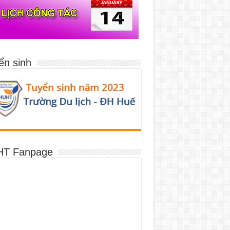
ển sinh
T Fanpage