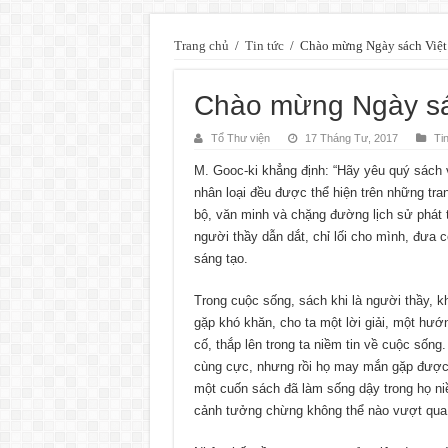
Trang chủ
/
Tin tức
/
Chào mừng Ngày sách Việt
Chào mừng Ngày sác
Tổ Thư viện
17 Tháng Tư, 2017
Ti
M. Gooc-ki khẳng định: “Hãy yêu quý sách vì
nhân loại đều được thể hiện trên những tra
bộ, văn minh và chặng đường lịch sử phát 
người thầy dẫn dắt, chỉ lối cho mình, đưa 
sáng tạo.
Trong cuộc sống, sách khi là người thầy, kh
gặp khó khăn, cho ta một lời giải, một hướn
cố, thắp lên trong ta niềm tin về cuộc sống
cùng cực, nhưng rồi họ may mắn gặp được 
một cuốn sách đã làm sống dậy trong họ ni
cảnh tưởng chừng không thể nào vượt qua 