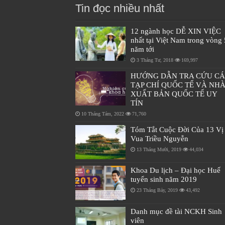
Tin đọc nhiều nhất
12 ngành học DỄ XIN VIỆC
nhất tại Việt Nam trong vòng 
năm tới
3 Tháng Tư, 2018
169,997
HƯỚNG DẪN TRA CỨU C
TẠP CHÍ QUỐC TẾ VÀ NH
XUẤT BẢN QUỐC TẾ UY
TÍN
10 Tháng Tám, 2022
71,760
Tóm Tắt Cuộc Đời Của 13 Vị
Vua Triều Nguyễn
13 Tháng Mười, 2019
44,034
Khoa Du lịch – Đại học Huế
tuyển sinh năm 2019
23 Tháng Bảy, 2019
43,492
Danh mục đề tài NCKH Sinh
viên