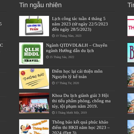
Tin ngẫu nhiên
Ti
Lịch công tác tuần 4 tháng 5
5
năm 2023 (từ ngày 22/5/2023
đến ngày 28/5/2023)
19 Tháng Năm, 2023
ÁC
Ngành QTDVDL&LH – Chuyên
À
ngành Hướng dẫn du lịch
25 Tháng Sáu, 2022
Điểm học lại cải thiện môn
Nguyên lý kế toán
17 Tháng Tư, 2020
Khoa Du lịch giành giải 3 Hội
thi tiểu phẩm phòng, chống ma
túy, tội phạm năm 2019.
3 Tháng Mười Một, 2019
Thông báo kết quả phúc khảo
điểm thi HKII năm học 2023 –
2024 (Đợt 3)