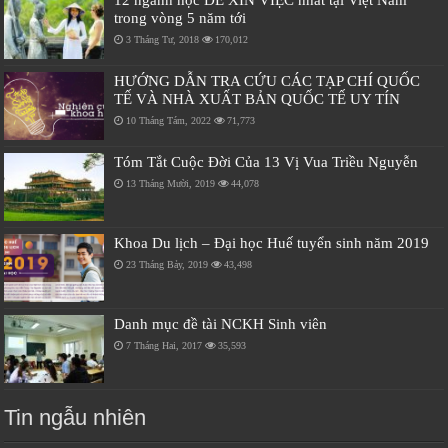
trong vòng 5 năm tới
3 Tháng Tư, 2018
170,012
HƯỚNG DẪN TRA CỨU CÁC TẠP CHÍ QUỐC
TẾ VÀ NHÀ XUẤT BẢN QUỐC TẾ UY TÍN
10 Tháng Tám, 2022
71,773
Tóm Tắt Cuộc Đời Của 13 Vị Vua Triều Nguyễn
13 Tháng Mười, 2019
44,078
Khoa Du lịch – Đại học Huế tuyển sinh năm 2019
23 Tháng Bảy, 2019
43,498
Danh mục đề tài NCKH Sinh viên
7 Tháng Hai, 2017
35,593
Tin ngẫu nhiên