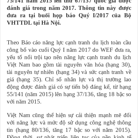
75/141 năm 2015 lên thứ 67/137 quốc gia được
đánh giá trong năm 2017. Thông tin này được
đưa ra tại buổi họp báo Quý I/2017 của Bộ
VHTTDL tại Hà Nội.
Theo Báo cáo năng lực cạnh tranh du lịch toàn cầu
công bố vào cuối Quý I năm 2017 do WEF đưa ra,
yếu tố nổi trội tạo nên năng lực cạnh tranh du lịch
Việt Nam bao gồm tài nguyên văn hóa (hạng 30),
tài nguyên tự nhiên (hạng 34) và sức cạnh tranh về
giá (hạng 35). Chỉ số nhân lực và thị trường lao
động được đánh giá có sự tiến bộ đáng kể, từ hạng
55/141 (năm 2015) lên hạng 37/136, tăng 18 bậc so
với năm 2015.
Việt Nam cũng thể hiện sự cải thiện mạnh mẽ đối
với năng lực và mức độ sử dụng công nghệ thông
tin (hạng 80/136, tăng 17 bậc so với năm 2015).
Đồng thời, sự phát triển liên tục của nền kinh tế