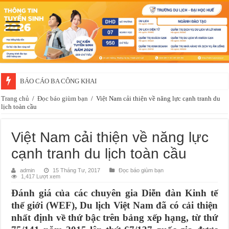
BÁO CÁO BA CÔNG KHAI
Thông báo về việc xét chọn sinh viên đề nghị nhận học bổng của doanh 
Trang chủ
/
Đọc báo giùm bạn
/
Việt Nam cải thiện về năng lực cạnh tranh du
lịch toàn cầu
Việt Nam cải thiện về năng lực
cạnh tranh du lịch toàn cầu
admin
15 Tháng Tư, 2017
Đọc báo giùm bạn
1,417 Lượt xem
Đánh giá của các chuyên gia Diễn đàn Kinh tế
thế giới (WEF), Du lịch Việt Nam đã có cải thiện
nhất định về thứ bậc trên bảng xếp hạng, từ thứ