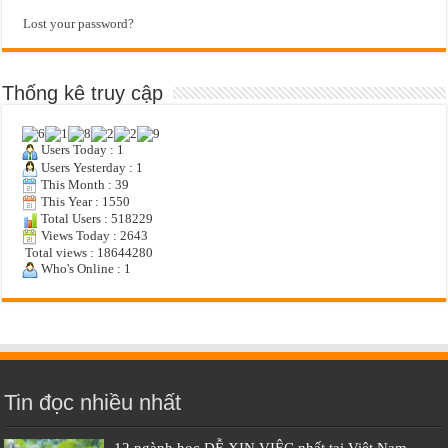
Lost your password?
Thống kê truy cập
Users Today : 1
Users Yesterday : 1
This Month : 39
This Year : 1550
Total Users : 518229
Views Today : 2643
Total views : 18644280
Who's Online : 1
Tin đọc nhiều nhất
12 ngành học DỄ XIN VIỆC nhất tại Việt Nam