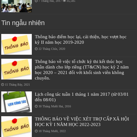
7 Tháng Hai, 2017
35,585
Tin ngẫu nhiên
Thông báo điểm học lại, cải thiện, học vượt học
kỳ II năm học 2019-2020
22 Tháng Chín, 2020
Thông báo về việc tổ chức kỳ thi kết thúc học
phần dành cho lớp riêng (T7&CN) học kỳ 2 năm
học 2020 – 2021 đối với khối sinh viên không
chuyên.
15 Tháng Bảy, 2021
Lịch công tác tuần 1 tháng 1 năm 2017 (từ 03/01
đến 08/01)
30 Tháng Mười Hai, 2016
THÔNG BÁO VỀ VIỆC XÉT TRỢ CẤP XÃ HỘI
HỌC KỲ I NĂM HỌC 2022-2023
18 Tháng Mười, 2022