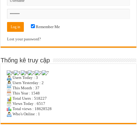
Remember Me
Lost your password?
Thống kê truy cập
Users Today : 3
Users Yesterday : 2
This Month : 37
This Year : 1548
Total Users : 518227
Views Today : 6517
Total views : 18628528
Who's Online : 1