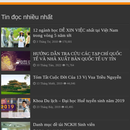
Tin đọc nhiều nhất
12 ngành học DỄ XIN VIỆC nhất tại Việt Nam
trong vòng 5 năm tới
3 Tháng Tư, 2018
170,001
HƯỚNG DẪN TRA CỨU CÁC TẠP CHÍ QUỐC
TẾ VÀ NHÀ XUẤT BẢN QUỐC TẾ UY TÍN
10 Tháng Tám, 2022
71,764
Tóm Tắt Cuộc Đời Của 13 Vị Vua Triều Nguyễn
13 Tháng Mười, 2019
44,046
Khoa Du lịch – Đại học Huế tuyển sinh năm 2019
23 Tháng Bảy, 2019
43,495
Danh mục đề tài NCKH Sinh viên