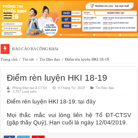
BÁO CÁO BA CÔNG KHAI
Trang chủ
/
Tin tức
/
Tin Đào đạo
/
Điểm rèn luyện HKI 18-19
Điểm rèn luyện HKI 18-19
Phòng Đào tạo & CTSV
9 Tháng Tư, 2019
Tin Đào đạo
2,757 Lượt xem
Điểm rèn luyện HKI 18-19:
tại đây
Mọi thắc mắc vui lòng liên hệ Tổ ĐT-CTSV
(gặp thầy Quý). Hạn cuối là ngày 12/04/2019.