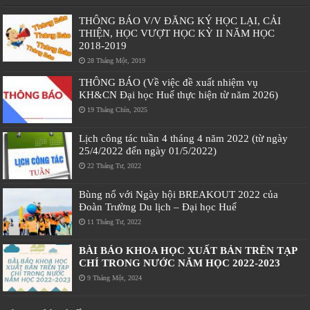
THÔNG BÁO V/V ĐĂNG KÝ HỌC LẠI, CẢI
THIỆN, HỌC VƯỢT HỌC KỲ II NĂM HỌC
2018-2019
28 Tháng Một, 2019
THÔNG BÁO (Về việc đề xuất nhiệm vụ
KH&CN Đại học Huế thực hiện từ năm 2026)
19 Tháng Chín, 2025
Lịch công tác tuần 4 tháng 4 năm 2022 (từ ngày
25/4/2022 đến ngày 01/5/2022)
22 Tháng Tư, 2022
Bùng nổ với Ngày hội BREAKOUT 2022 của
Đoàn Trường Du lịch – Đại học Huế
11 Tháng Tư, 2022
BÀI BÁO KHOA HỌC XUẤT BẢN TRÊN TẠP
CHÍ TRONG NƯỚC NĂM HỌC 2022-2023
9 Tháng Một, 2024