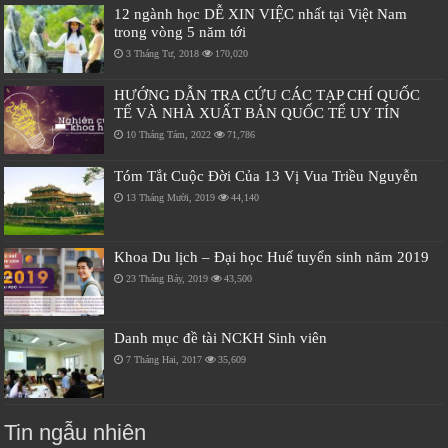
12 ngành học DỄ XIN VIỆC nhất tại Việt Nam
trong vòng 5 năm tới
3 Tháng Tư, 2018
170,020
HƯỚNG DẪN TRA CỨU CÁC TẠP CHÍ QUỐC
TẾ VÀ NHÀ XUẤT BẢN QUỐC TẾ UY TÍN
10 Tháng Tám, 2022
71,786
Tóm Tắt Cuộc Đời Của 13 Vị Vua Triều Nguyễn
13 Tháng Mười, 2019
44,140
Khoa Du lịch – Đại học Huế tuyển sinh năm 2019
23 Tháng Bảy, 2019
43,500
Danh mục đề tài NCKH Sinh viên
7 Tháng Hai, 2017
35,609
Tin ngẫu nhiên